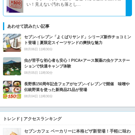
い！見えない汚れも落とし...
あわせて読みたい記事
セブン‐イレブン「よくばりサンド」シリーズ新作チョコミン
ト登場｜夏限定スイーツサンドの爽快な魅力
08月06日 11時30分
虫が苦手な初心者も安心！PICA×アース製薬の虫ケアステー
ションで快適キャンプ体験
08月05日 11時30分
長野県150周年記念フェアがセブン-イレブンで開催 味噌や
伝統野菜を使った新商品21品が登場
08月04日 11時30分
トレンド | アクセスランキング
セブンカフェ ベーカリーに本格ピザ新登場！手軽に味わ