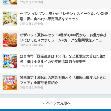
07月31日 11時30分
セブン‐イレブンに爽やか「レモン」スイーツ＆パン新登
場！夏に食べたい限定商品をチェック
08月03日 11時30分
ピザハット夏休みセット3種が3,000円から！お盆や集ま
りにぴったりのボリューム&おトクな期間限定メニュー
08月03日 13時00分
はま寿司「国産生さば 100円」など夏限定の旨ねた第2
弾！漬けホタルイカや本鮪ほほ肉も登場中
07月31日 11時30分
関西限定！和歌山の恵みを味わう『和歌山毎度おおきに
フェア』全商品徹底紹介
08月03日 11時30分
ページの先頭へ