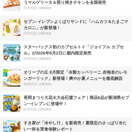
うマルゲリータ＆照り焼きチキンを全国発売
07月31日 11時30分
セブン‐イレブンよくばりサンドに「ハムカツ＆たまごマ
カロニ」が新登場！
07月31日 11時30分
スターバックス初のカプセルトイ「ジョイフル カプセ
ル」が2026年8月2日に都内限定発売
07月31日 13時00分
オリーブの丘 8月限定「冷製カッペリーニ 赤海老のレモ
ンガーリック」新登場！爽やか夏メニューを徹底解説
08月01日 11時30分
長岡まつり大花火大会応援フェア｜商品6品が新潟県セブ
ン−イレブンに登場中！
07月31日 11時30分
すき家が「冷やし汁」を新発売！夏限定のさっぱり冷た
い一杯を実食体験レポート