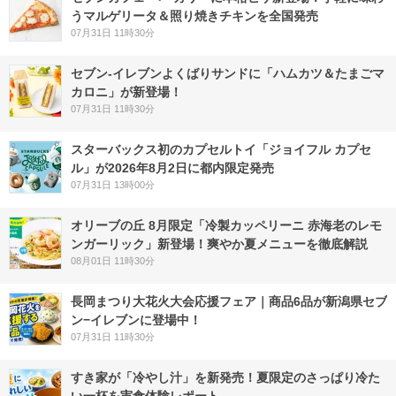
うマルゲリータ＆照り焼きチキンを全国発売
07月31日 11時30分
セブン‐イレブンよくばりサンドに「ハムカツ＆たまごマ
カロニ」が新登場！
07月31日 11時30分
スターバックス初のカプセルトイ「ジョイフル カプセ
ル」が2026年8月2日に都内限定発売
07月31日 13時00分
オリーブの丘 8月限定「冷製カッペリーニ 赤海老のレモ
ンガーリック」新登場！爽やか夏メニューを徹底解説
08月01日 11時30分
長岡まつり大花火大会応援フェア｜商品6品が新潟県セブ
ン−イレブンに登場中！
07月31日 11時30分
すき家が「冷やし汁」を新発売！夏限定のさっぱり冷た
い一杯を実食体験レポート