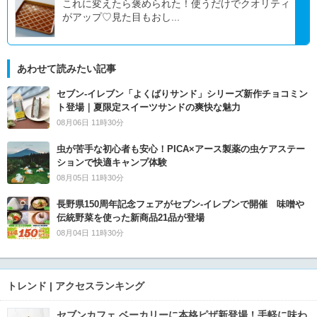
これに変えたら褒められた！使うだけでクオリティ
がアップ♡見た目もおし...
あわせて読みたい記事
セブン‐イレブン「よくばりサンド」シリーズ新作チョコミン
ト登場｜夏限定スイーツサンドの爽快な魅力
08月06日 11時30分
虫が苦手な初心者も安心！PICA×アース製薬の虫ケアステー
ションで快適キャンプ体験
08月05日 11時30分
長野県150周年記念フェアがセブン-イレブンで開催 味噌や
伝統野菜を使った新商品21品が登場
08月04日 11時30分
トレンド | アクセスランキング
セブンカフェ ベーカリーに本格ピザ新登場！手軽に味わ