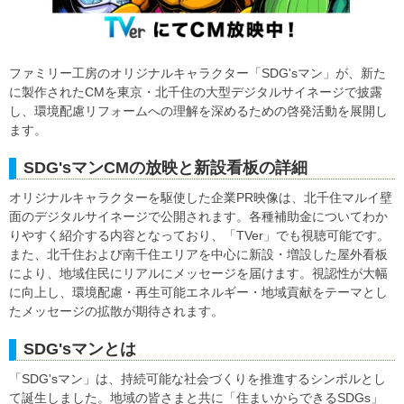
ファミリー工房のオリジナルキャラクター「SDG'sマン」が、新た
に製作されたCMを東京・北千住の大型デジタルサイネージで披露
し、環境配慮リフォームへの理解を深めるための啓発活動を展開し
ます。
SDG'sマンCMの放映と新設看板の詳細
オリジナルキャラクターを駆使した企業PR映像は、北千住マルイ壁
面のデジタルサイネージで公開されます。各種補助金についてわか
りやすく紹介する内容となっており、「TVer」でも視聴可能です。
また、北千住および南千住エリアを中心に新設・増設した屋外看板
により、地域住民にリアルにメッセージを届けます。視認性が大幅
に向上し、環境配慮・再生可能エネルギー・地域貢献をテーマとし
たメッセージの拡散が期待されます。
SDG'sマンとは
「SDG'sマン」は、持続可能な社会づくりを推進するシンボルとし
て誕生しました。地域の皆さまと共に「住まいからできるSDGs」