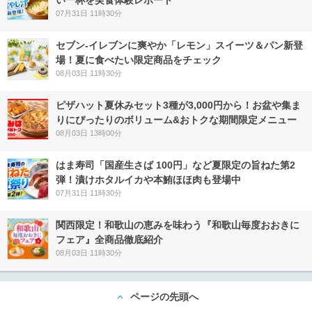
07月31日 11時30分
セブン‐イレブンに爽やか「レモン」スイーツ＆パン新登
場！夏に食べたい限定商品をチェック
08月03日 11時30分
ピザハット夏休みセット3種が3,000円から！お盆や集ま
りにぴったりのボリューム&おトクな期間限定メニュー
08月03日 13時00分
はま寿司「国産生さば 100円」など夏限定の旨ねた第2
弾！漬けホタルイカや本鮪ほほ肉も登場中
07月31日 11時30分
関西限定！和歌山の恵みを味わう『和歌山毎度おおきに
フェア』全商品徹底紹介
08月03日 11時30分
ページの先頭へ