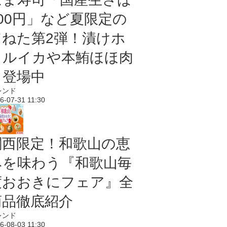
100円」など夏限定の
旨ねた第2弾！漬けホ
タルイカや本鮪ほほ肉
も登場中
レンド
6-07-31 11:30
関西限定！和歌山の恵
みを味わう『和歌山毎
度おおきにフェア』全
商品徹底紹介
レンド
6-08-03 11:30