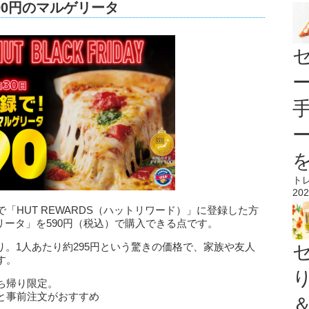
90円のマルゲリータ
ト
202
「HUT REWARDS（ハットリワード）」に登録した方
ータ」を590円（税込）で購入できる点です。
り。1人あたり約295円という驚きの価格で、家族や友人
す。
ち帰り限定。
と事前注文がおすすめ