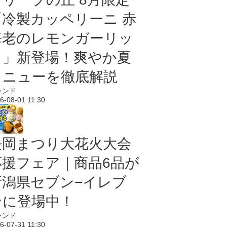
「冷製カッペリーニ 赤
海老のレモンガーリッ
ク」新登場！爽やか夏
メニューを徹底解説
レンド
6-08-01 11:30
長岡まつり大花火大会
応援フェア｜商品6品が
新潟県セブン−イレブ
ンに登場中！
レンド
6-07-31 11:30