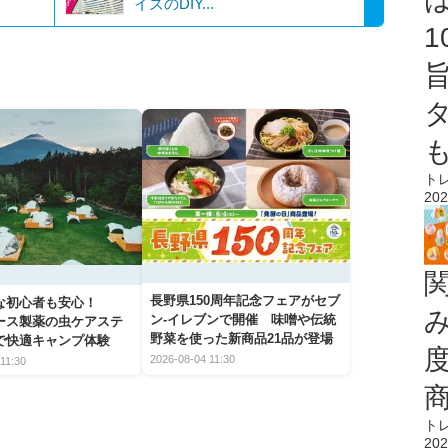
イズのDIY...
ト
202
長野県150周年記念フェアがセブ
な初心者も安心！
ン-イレブンで開催 味噌や伝統
アース製薬の虫ケアステ
野菜を使った新商品21品が登場
で快適キャンプ体験
2026-08-04 11:30
11:30
ト
202