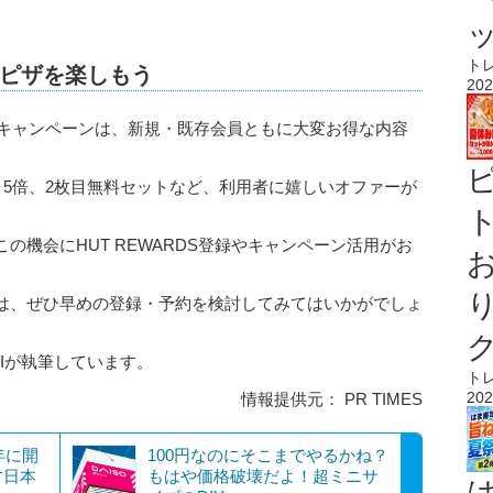
ト
ピザを楽しもう
202
ーキャンペーンは、新規・既存会員ともに大変お得な内容
ト5倍、2枚目無料セットなど、利用者に嬉しいオファーが
ト
の機会にHUT REWARDS登録やキャンペーン活用がお
は、ぜひ早めの登録・予約を検討してみてはいかがでしょ
AIが執筆しています。
ト
202
情報提供元： PR TIMES
年に開
100円なのにそこまでやるかね？
す日本
もはや価格破壊だよ！超ミニサ