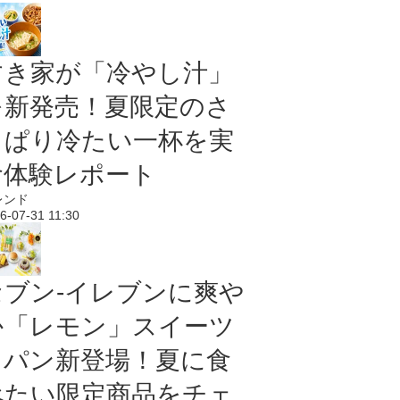
すき家が「冷やし汁」
を新発売！夏限定のさ
っぱり冷たい一杯を実
食体験レポート
レンド
6-07-31 11:30
セブン‐イレブンに爽や
か「レモン」スイーツ
＆パン新登場！夏に食
べたい限定商品をチェ