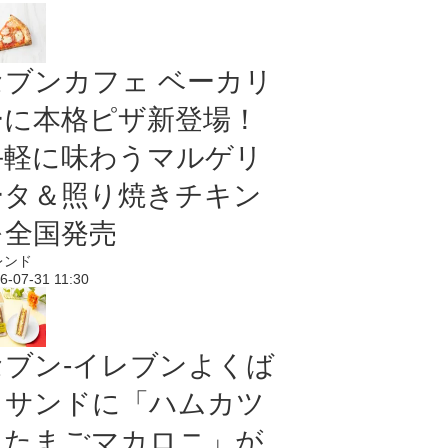
セブンカフェ ベーカリ
ーに本格ピザ新登場！
手軽に味わうマルゲリ
ータ＆照り焼きチキン
を全国発売
レンド
6-07-31 11:30
セブン‐イレブンよくば
りサンドに「ハムカツ
＆たまごマカロニ」が