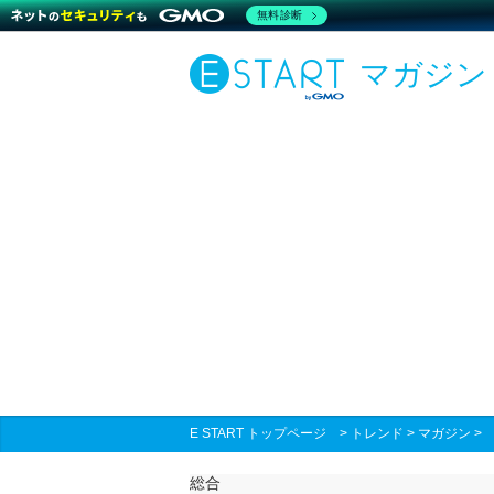
無料診断
マガジン
E START トップページ
>
トレンド
>
マガジン
総合