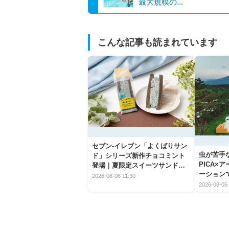
最大規模の...
こんな記事も読まれています
セブン‐イレブン「よくばりサン
虫が苦手
ド」シリーズ新作チョコミント
PICA×
登場｜夏限定スイーツサンドの
ーション
爽快な魅力
2026-08-06 11:30
2026-08-05 