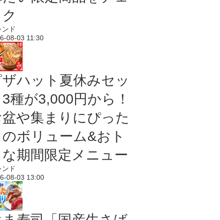
ック
レンド
6-08-03 11:30
ピザハット夏休みセッ
3種が3,000円から！
お盆や集まりにぴった
りのボリューム&おト
クな期間限定メニュー
レンド
6-08-03 13:00
はま寿司「国産生さば