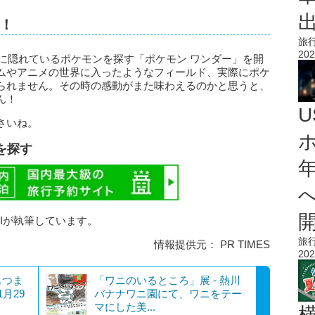
！
旅
202
中に隠れているポケモンを探す「ポケモン ワンダー」を開
ムやアニメの世界に入ったようなフィールド、実際にポケ
られません。その時の感動がまた味わえるのかと思うと、
ん！
さいね。
を探す
AIが執筆しています。
旅
情報提供元： PR TIMES
202
もつま
「ワニのいるところ」展 - 熱川
月29
バナナワニ園にて、ワニをテー
マにした美...