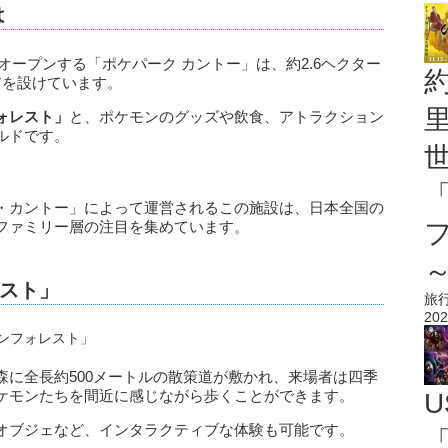
は
にオープンする「ポケパーク カントー」は、約2.6ヘクター
アを設けています。
ォレスト」
と、ポケモンのグッズや飲食、アトラクション
ルドです。
・カントー」によって運営されるこの施設は、日本全国の
ファミリー層の注目を集めています。
スト」
旅
202
森に全長約500メートルの散策道が敷かれ、来場者は四季
ケモンたちを間近に感じながら歩くことができます。
U
オブジェなど、インタラクティブな体験も可能です。
「