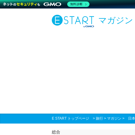
無料診断
マガジン
E START トップページ
>
旅行
>
マガジン
>
日本
総合