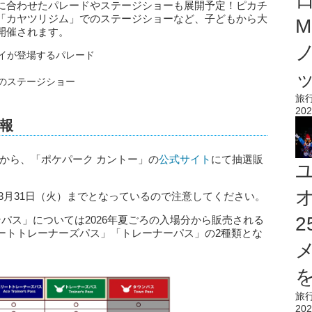
に合わせたパレードやステージショーも展開予定！ピカチ
「カヤツリジム」でのステージショーなど、子どもから大
M
開催されます。
旅
202
報
8時から、「ポケパーク カントー」の
公式サイト
にて抽選販
～3月31日（火）までとなっているので注意してください。
パス」については2026年夏ごろの入場分から販売される
ートトレーナーズパス」「トレーナーパス」の2種類とな
を
旅
202