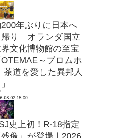
約200年ぶりに日本へ
里帰り オランダ国立
世界文化博物館の至宝
「OTEMAE～ブロムホ
フ 茶道を愛した異邦人
～」
行
6-08-02 15:00
SJ史上初！R-18指定
残像」が登場｜2026