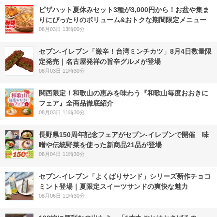
ピザハット夏休みセット3種が3,000円から！お盆や集ま
りにぴったりのボリューム&おトクな期間限定メニュー
08月03日 13時00分
セブン-イレブン「激辛！台湾ミンチカツ」8月4日数量限
定発売｜名古屋発祥の旨辛グルメが登場
08月03日 11時30分
関西限定！和歌山の恵みを味わう『和歌山毎度おおきに
フェア』全商品徹底紹介
08月03日 11時30分
長野県150周年記念フェアがセブン-イレブンで開催 味
噌や伝統野菜を使った新商品21品が登場
08月04日 11時30分
セブン‐イレブン「よくばりサンド」シリーズ新作チョコ
ミント登場｜夏限定スイーツサンドの爽快な魅力
08月06日 11時30分