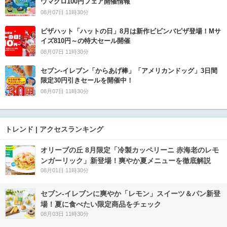
ウマグロ100円フェア開催情報
08月07日 11時30分
ピザハット「ハットの日」8月は新作ビビンバピザ登場！Mサ
イズ810円～の特大セール開催
08月07日 11時30分
セブン‐イレブン「からあげ棒」「アメリカンドッグ」3日間
限定30円引きセールを開催中！
08月07日 11時30分
トレンド | アクセスランキング
オリーブの丘 8月限定「冷製カッペリーニ 赤海老のレモ
ンガーリック」新登場！爽やか夏メニューを徹底解説
08月01日 11時30分
セブン‐イレブンに爽やか「レモン」スイーツ＆パン新登
場！夏に食べたい限定商品をチェック
08月03日 11時30分