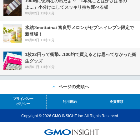
100均に便利なの出たよ～「1本丸ごとはかさばるの
よ…」小分けにしてスッキリ持ち運べる板
08月02日 11時00分
氷結®mottainai 富良野メロンがセブン‐イレブン限定で
新登場！
08月03日 11時30分
1枚22円って衝撃…100均で買えるとは思ってなかった衛
生グッズ
08月01日 11時00分
ページの先頭へ
プライバシー
利用規約
免責事項
ポリシー
Copyright © 2026 GMO INSIGHT Inc. All Rights Reserved.