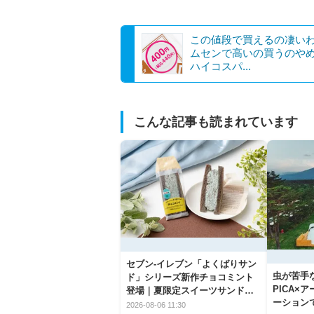
この値段で買えるの凄い
ムセンで高いの買うのや
ハイコスパ...
こんな記事も読まれています
セブン‐イレブン「よくばりサン
虫が苦手
ド」シリーズ新作チョコミント
PICA×
登場｜夏限定スイーツサンドの
ーション
爽快な魅力
2026-08-06 11:30