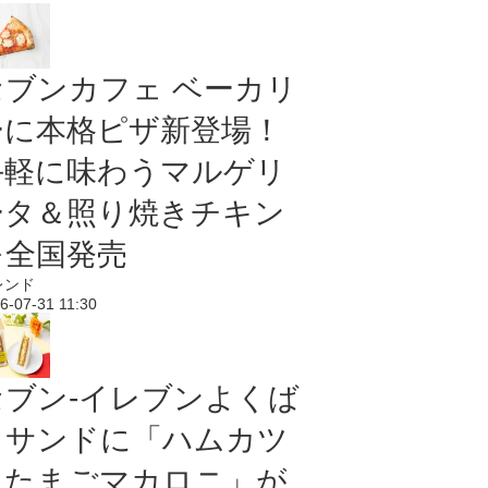
セブンカフェ ベーカリ
ーに本格ピザ新登場！
手軽に味わうマルゲリ
ータ＆照り焼きチキン
を全国発売
レンド
6-07-31 11:30
セブン‐イレブンよくば
りサンドに「ハムカツ
＆たまごマカロニ」が