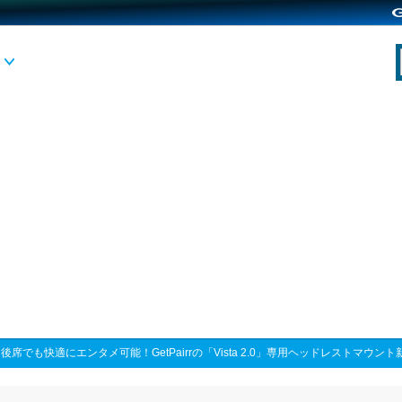
>
後席でも快適にエンタメ可能！GetPairrの「Vista 2.0」専用ヘッドレストマウ