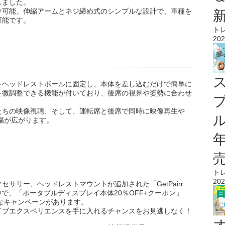
しました。
け可能。伸縮アームとネジ締め式のシンプルな設計で、車種を
可能です。
ト
202
をヘッドレストポールに固定し、本体を差し込むだけで簡単に
を微調整できる機能が付いており、後席の視界や姿勢に合わせ
たちの映像視聴、そして、運転席と後席で同時に映像再生や
ル
の幅が広がります。
ト
202
サリー、ヘッドレストマウントが追加された「GetPairr
実施中で、「ポータブルディスプレイ本体20％OFF+クーポン」
得なキャンペーンがあります。
イブエクスペリエンスを手に入れるチャンスをお見逃しなく！