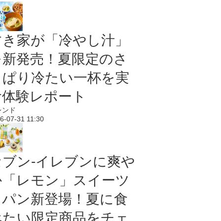
すき家が「冷やし汁」
を新発売！夏限定のさ
っぱり冷たい一杯を実
食体験レポート
レンド
6-07-31 11:30
セブン‐イレブンに爽や
か「レモン」スイーツ
＆パン新登場！夏に食
べたい限定商品をチェ