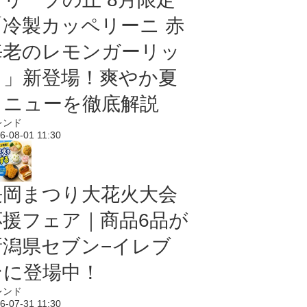
「冷製カッペリーニ 赤
海老のレモンガーリッ
ク」新登場！爽やか夏
メニューを徹底解説
レンド
6-08-01 11:30
長岡まつり大花火大会
応援フェア｜商品6品が
新潟県セブン−イレブ
ンに登場中！
レンド
6-07-31 11:30