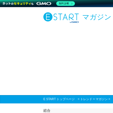
無料診断
マガジン
E START トップページ
>
トレンド
>
マガジン
総合