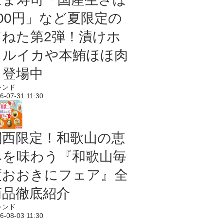
100円」など夏限定の
旨ねた第2弾！漬けホ
タルイカや本鮪ほほ肉
も登場中
レンド
6-07-31 11:30
関西限定！和歌山の恵
みを味わう『和歌山毎
度おおきにフェア』全
商品徹底紹介
レンド
6-08-03 11:30