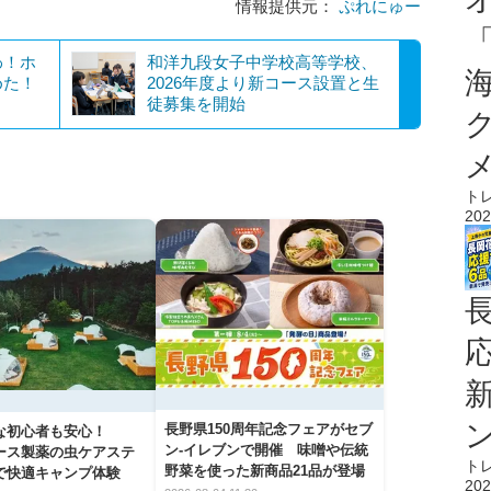
情報提供元：
ぷれにゅー
わ！ホ
和洋九段女子中学校高等学校、
めた！
2026年度より新コース設置と生
徒募集を開始
ト
202
長野県150周年記念フェアがセブ
な初心者も安心！
ン-イレブンで開催 味噌や伝統
アース製薬の虫ケアステ
ト
野菜を使った新商品21品が登場
で快適キャンプ体験
202