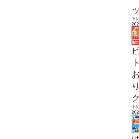
ト
202
ト
ト
202