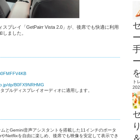
イ「GetPairr Vista 2.0」が、後席でも快適に利用
加しました。
p/B0FMFFV4KB
ト
.co.jp/dp/B0FX9NRHMG
202
全ポータブルディスプレイオーディオに適用します。
id 15システムとGemini音声アシスタントを搭載した11インチのポータ
eやNetflixを自由に楽しめ、後席でも映像を安定して表示でき