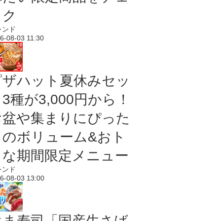
ック
レンド
6-08-03 11:30
ピザハット夏休みセッ
3種が3,000円から！
お盆や集まりにぴった
りのボリューム&おト
クな期間限定メニュー
レンド
6-08-03 13:00
はま寿司「国産生さば