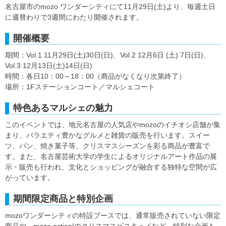
名古屋市のmozo ワンダーシティにて11月29日(土)より、毎週土日
に週替わりで3週間にわたり開催されます。
開催概要
期間：Vol.1 11月29日(土)30日(日)、Vol.2 12月6日 (土) 7日(日)、
Vol.3 12月13日(土)14日(日)
時間：各日10：00～18：00（商品がなくなり次第終了）
場所：1Fステーションコート／マルシェコート
特色あるマルシェの魅力
このイベントでは、地元名古屋の人気店やmozoのイチオシ店舗が集
まり、バラエティ豊かなグルメと雑貨の販売を行います。スイー
ツ、パン、焼き菓子等、クリスマスシーズンを彩る商品が豊富で
す。また、名古屋芸術大学の学生によるオリジナルアート作品の展
示・販売も行われ、文化とショッピングが融合する独特な空間が広
がっています。
期間限定商品と特別企画
mozoワンダーシティの特設ブースでは、通常販売されていない限定
商品や、mozo action!のクリスマスビスキュイなど、特別な企画も