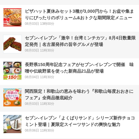
ピザハット夏休みセット3種が3,000円から！お盆や集ま
りにぴったりのボリューム&おトクな期間限定メニュー
08月03日 13時00分
セブン-イレブン「激辛！台湾ミンチカツ」8月4日数量限
定発売｜名古屋発祥の旨辛グルメが登場
08月03日 11時30分
長野県150周年記念フェアがセブン-イレブンで開催 味
噌や伝統野菜を使った新商品21品が登場
08月04日 11時30分
関西限定！和歌山の恵みを味わう『和歌山毎度おおきに
フェア』全商品徹底紹介
08月03日 11時30分
セブン‐イレブン「よくばりサンド」シリーズ新作チョコ
ミント登場｜夏限定スイーツサンドの爽快な魅力
08月06日 11時30分