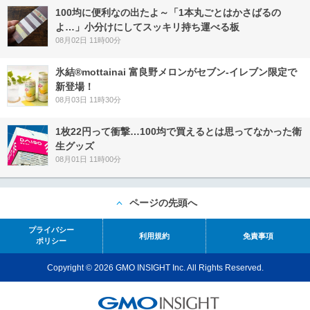
100均に便利なの出たよ～「1本丸ごとはかさばるの
よ…」小分けにしてスッキリ持ち運べる板
08月02日 11時00分
氷結®mottainai 富良野メロンがセブン‐イレブン限定で
新登場！
08月03日 11時30分
1枚22円って衝撃…100均で買えるとは思ってなかった衛
生グッズ
08月01日 11時00分
ページの先頭へ
プライバシー
利用規約
免責事項
ポリシー
Copyright © 2026 GMO INSIGHT Inc. All Rights Reserved.