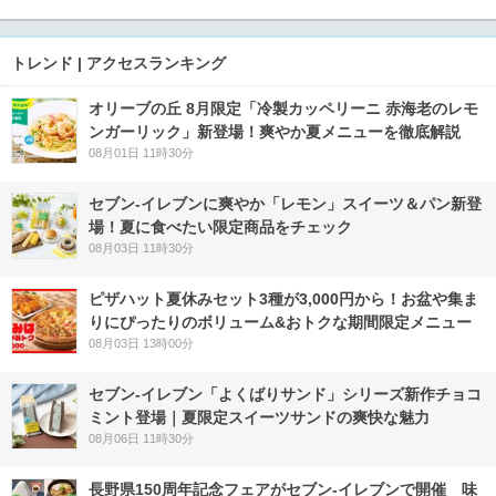
トレンド | アクセスランキング
オリーブの丘 8月限定「冷製カッペリーニ 赤海老のレモ
ンガーリック」新登場！爽やか夏メニューを徹底解説
08月01日 11時30分
セブン‐イレブンに爽やか「レモン」スイーツ＆パン新登
場！夏に食べたい限定商品をチェック
08月03日 11時30分
ピザハット夏休みセット3種が3,000円から！お盆や集ま
りにぴったりのボリューム&おトクな期間限定メニュー
08月03日 13時00分
セブン‐イレブン「よくばりサンド」シリーズ新作チョコ
ミント登場｜夏限定スイーツサンドの爽快な魅力
08月06日 11時30分
長野県150周年記念フェアがセブン-イレブンで開催 味