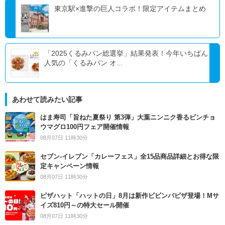
東京駅×進撃の巨人コラボ！限定アイテムまとめ
「2025くるみパン総選挙」結果発表！今年いちばん
人気の「くるみパン オ...
あわせて読みたい記事
はま寿司「旨ねた夏祭り 第3弾」大葉ニンニク香るビンチョ
ウマグロ100円フェア開催情報
08月07日 11時30分
セブン‐イレブン「カレーフェス」全15品商品詳細とお得な限
定キャンペーン情報
08月07日 11時30分
ピザハット「ハットの日」8月は新作ビビンバピザ登場！Mサ
イズ810円～の特大セール開催
08月07日 11時30分