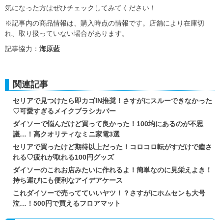
気になった方はぜひチェックしてみてください！
※記事内の商品情報は、購入時点の情報です。店舗により在庫切
れ、取り扱っていない場合があります。
記事協力：
海原藍
関連記事
セリアで見つけたら即カゴIN推奨！さすがにスルーできなかった
♡可愛すぎるメイクブラシカバー
ダイソーで悩んだけど買って良かった！100均にあるのが不思
議…！高クオリティなミニ家電3選
セリアで買ったけど期待以上だった！コロコロ転がすだけで癒さ
れる♡疲れが取れる100円グッズ
ダイソーのこれお店みたいに作れるよ！簡単なのに見栄えよき！
持ち運びにも便利なアイデアケース
これダイソーで売ってていいヤツ！？さすがにホムセンも大号
泣…！500円で買えるフロアマット