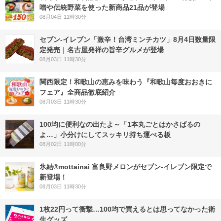
噌や伝統野菜を使った新商品21品が登場
08月04日 11時30分
セブン-イレブン「激辛！台湾ミンチカツ」8月4日数量限
定発売｜名古屋発祥の旨辛グルメが登場
08月03日 11時30分
関西限定！和歌山の恵みを味わう『和歌山毎度おおきに
フェア』全商品徹底紹介
08月03日 11時30分
100均に便利なの出たよ～「1本丸ごとはかさばるの
よ…」小分けにしてスッキリ持ち運べる板
08月02日 11時00分
氷結®mottainai 富良野メロンがセブン‐イレブン限定で
新登場！
08月03日 11時30分
1枚22円って衝撃…100均で買えるとは思ってなかった衛
生グッズ