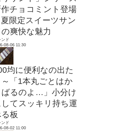
新作チョコミント登場
｜夏限定スイーツサン
ドの爽快な魅力
レンド
6-08-06 11:30
100均に便利なの出た
よ～「1本丸ごとはか
さばるのよ…」小分け
にしてスッキリ持ち運
べる板
レンド
6-08-02 11:00