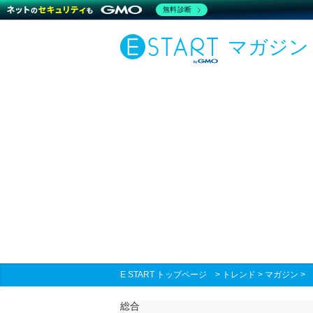
無料診断
マガジン
E START トップページ
>
トレンド
>
マガジン
総合