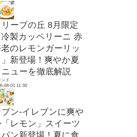
オリーブの丘 8月限定
「冷製カッペリーニ 赤
海老のレモンガーリッ
ク」新登場！爽やか夏
メニューを徹底解説
レンド
6-08-01 11:30
セブン‐イレブンに爽や
か「レモン」スイーツ
＆パン新登場！夏に食