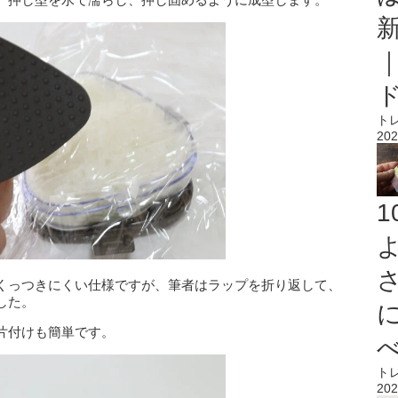
ト
202
くっつきにくい仕様ですが、筆者はラップを折り返して、
した。
片付けも簡単です。
ト
202