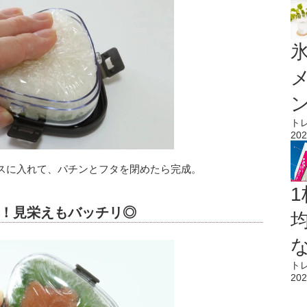
氷
ト
202
スに入れて、パチンとフタを閉めたら完成。
1
！見栄えもバッチリ◎
ト
202