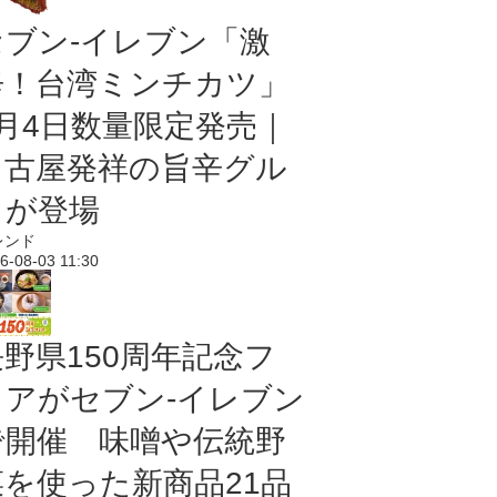
セブン-イレブン「激
辛！台湾ミンチカツ」
8月4日数量限定発売｜
名古屋発祥の旨辛グル
メが登場
レンド
6-08-03 11:30
長野県150周年記念フ
ェアがセブン-イレブン
で開催 味噌や伝統野
菜を使った新商品21品