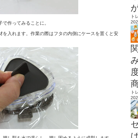
ト
202
子で作ってみることに。
材を入れます。作業の際はフタの内側にケースを置くと安
ト
202
、押し型を水で濡らし、押し固めるように成型します。