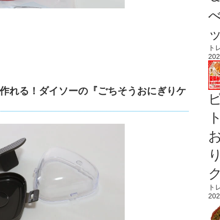
ト
202
作れる！ダイソーの『ごちそうおにぎりケ
ト
ト
202