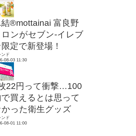
結®mottainai 富良野
メロンがセブン‐イレブ
ン限定で新登場！
レンド
6-08-03 11:30
枚22円って衝撃…100
均で買えるとは思って
なかった衛生グッズ
レンド
6-08-01 11:00