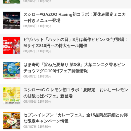
08月05日 11時30分
スシロー×GAZOO Racing初コラボ！夏休み限定ミニカ
ー付きメニュー登場
08月08日 11時30分
ピザハット「ハットの日」8月は新作ビビンバピザ登場！
Mサイズ810円～の特大セール開催
08月07日 11時30分
はま寿司「旨ねた夏祭り 第3弾」大葉ニンニク香るビン
チョウマグロ100円フェア開催情報
08月07日 11時30分
スシロー×C.C.レモン初コラボ！夏限定「おいしーレモン
の甘酸っぱパフェ」新登場
08月09日 11時30分
セブン‐イレブン「カレーフェス」全15品商品詳細とお得
な限定キャンペーン情報
08月07日 11時30分