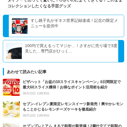
コレクションしたくなる手芸グッズ
すし銚子丸がギネス世界記録達成！記念の限定メ
ニューを提供中
100均で買えるってマジか…！さすがに売り場で3度
見した…専門店がひっく...
あわせて読みたい記事
ピザハット「お盆の10スライスキャンペーン」6日間限定で
最大60スライス獲得！お得なポイント活用術を紹介
08月10日 11時30分
セブン‐イレブン夏限定レモンスイーツ新発売！爽やかレモン
もことかじるレモンチーズケーキを徹底紹介
08月10日 11時30分
セブンプレミアム まるで和梨が新登場！2層仕立てで和梨の