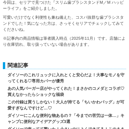
今回は、セリアで見つけた『スリム歯ブラシスタンドM／M ハッピ
ーライフ』をご紹介しました。
可愛いだけでなく利便性も兼ね備えた、コスパ抜群な歯ブラシスタ
ンドでした！気になった方は、さっそくセリアでチェックしてみて
くださいね。
※記事内の商品情報は筆者購入時点（2025年11月）です。店舗によ
り在庫切れ、取り扱っていない場合があります。
関連記事
ダイソーのこれリュックに入れとくと安心だよ！大事なモノを守
ってくれる♡専用カバーが優秀
あの人気バーガー店がやってくれた！まさかのコメダとコラボ♡
買えなかったらショックな福袋
この付録は買うしかない！大人が持てる「ちいかわバッグ」が可
愛すぎなんですけど…♡
ダイソーにこんな便利な物あるの？「今までの苦労は一体…」キ
ャンプに便利なアイデアグッズ3選
ダイソーで売ってて驚いた！小さいのによくできてる！このまま