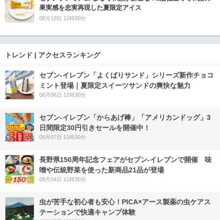
果実感を忠実再現した夏限定アイス
08月10日 11時30分
トレンド | アクセスランキング
セブン‐イレブン「よくばりサンド」シリーズ新作チョコ
ミント登場｜夏限定スイーツサンドの爽快な魅力
08月06日 11時30分
セブン‐イレブン「からあげ棒」「アメリカンドッグ」3
日間限定30円引きセールを開催中！
08月07日 11時30分
長野県150周年記念フェアがセブン-イレブンで開催 味
噌や伝統野菜を使った新商品21品が登場
08月04日 11時30分
虫が苦手な初心者も安心！PICA×アース製薬の虫ケアス
テーションで快適キャンプ体験