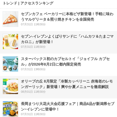
トレンド | アクセスランキング
セブンカフェ ベーカリーに本格ピザ新登場！手軽に味わ
うマルゲリータ＆照り焼きチキンを全国発売
07月31日 11時30分
セブン‐イレブンよくばりサンドに「ハムカツ＆たまごマ
カロニ」が新登場！
07月31日 11時30分
スターバックス初のカプセルトイ「ジョイフル カプセ
ル」が2026年8月2日に都内限定発売
07月31日 13時00分
オリーブの丘 8月限定「冷製カッペリーニ 赤海老のレモ
ンガーリック」新登場！爽やか夏メニューを徹底解説
08月01日 11時30分
長岡まつり大花火大会応援フェア｜商品6品が新潟県セブ
ン−イレブンに登場中！
07月31日 11時30分