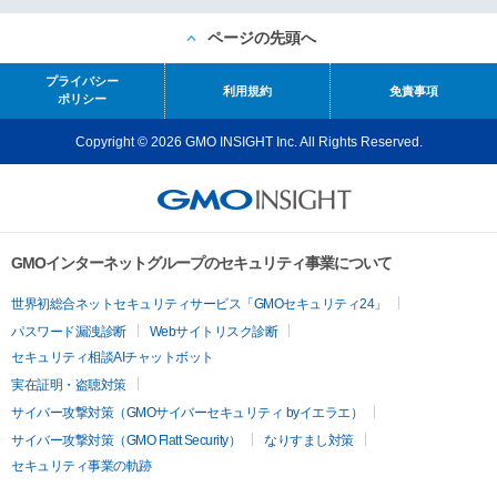
ページの先頭へ
プライバシー
利用規約
免責事項
ポリシー
Copyright © 2026 GMO INSIGHT Inc. All Rights Reserved.
GMOインターネットグループのセキュリティ事業について
世界初総合ネットセキュリティサービス「GMOセキュリティ24」
パスワード漏洩診断
Webサイトリスク診断
セキュリティ相談AIチャットボット
実在証明・盗聴対策
サイバー攻撃対策（GMOサイバーセキュリティ byイエラエ）
サイバー攻撃対策（GMO Flatt Security）
なりすまし対策
セキュリティ事業の軌跡