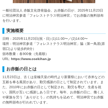
一般社団法人 赤飯文化啓発協会、お赤飯の日が、2025年11月23日
に明治神宮参道「フォレストテラス明治神宮」でお赤飯の無料頒布
を行います。
実施概要
日時：2025年11月23日(祝・日) (1)11:00〜／(2)14:00〜
場所：明治神宮参道「フォレストテラス明治神宮」脇（第一鳥居(原
宿口)より徒歩約8分）
頒布数量：各900食（先着順）
URL:
https://www.osekihan.jp
お赤飯の日とは
11月23日は、古くは皇極天皇の時代より新嘗祭において赤米などの
五穀を奉る風習があり、勤労感謝の日として制定されています。ま
た、2010年にお赤飯の日として制定され、勤労を尊び、生産を祝
い、国民が互いに感謝しあう日です。毎年、お赤飯の日に、働く人
や家族を労う「ありがとう」の気持ちを込めて、明治神宮でお赤飯
の無料頒布が行われています。