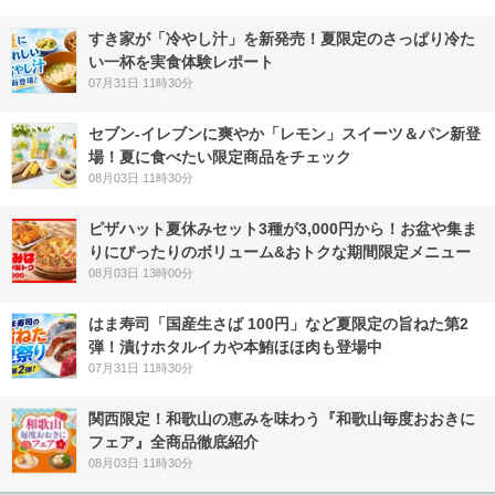
すき家が「冷やし汁」を新発売！夏限定のさっぱり冷た
い一杯を実食体験レポート
07月31日 11時30分
セブン‐イレブンに爽やか「レモン」スイーツ＆パン新登
場！夏に食べたい限定商品をチェック
08月03日 11時30分
ピザハット夏休みセット3種が3,000円から！お盆や集ま
りにぴったりのボリューム&おトクな期間限定メニュー
08月03日 13時00分
はま寿司「国産生さば 100円」など夏限定の旨ねた第2
弾！漬けホタルイカや本鮪ほほ肉も登場中
07月31日 11時30分
関西限定！和歌山の恵みを味わう『和歌山毎度おおきに
フェア』全商品徹底紹介
08月03日 11時30分