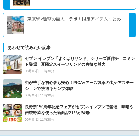
東京駅×進撃の巨人コラボ！限定アイテムまとめ
あわせて読みたい記事
セブン‐イレブン「よくばりサンド」シリーズ新作チョコミン
ト登場｜夏限定スイーツサンドの爽快な魅力
08月06日 11時30分
虫が苦手な初心者も安心！PICA×アース製薬の虫ケアステー
ションで快適キャンプ体験
08月05日 11時30分
長野県150周年記念フェアがセブン-イレブンで開催 味噌や
伝統野菜を使った新商品21品が登場
08月04日 11時30分