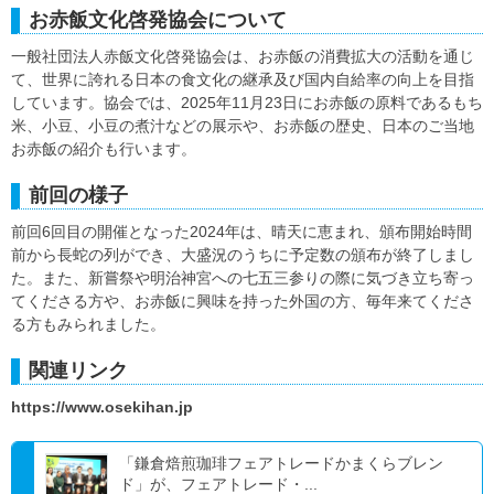
お赤飯文化啓発協会について
一般社団法人赤飯文化啓発協会は、お赤飯の消費拡大の活動を通じ
て、世界に誇れる日本の食文化の継承及び国内自給率の向上を目指
しています。協会では、2025年11月23日にお赤飯の原料であるもち
米、小豆、小豆の煮汁などの展示や、お赤飯の歴史、日本のご当地
お赤飯の紹介も行います。
前回の様子
前回6回目の開催となった2024年は、晴天に恵まれ、頒布開始時間
前から長蛇の列ができ、大盛況のうちに予定数の頒布が終了しまし
た。また、新嘗祭や明治神宮への七五三参りの際に気づき立ち寄っ
てくださる方や、お赤飯に興味を持った外国の方、毎年来てくださ
る方もみられました。
関連リンク
https://www.osekihan.jp
「鎌倉焙煎珈琲フェアトレードかまくらブレン
ド」が、フェアトレード・...