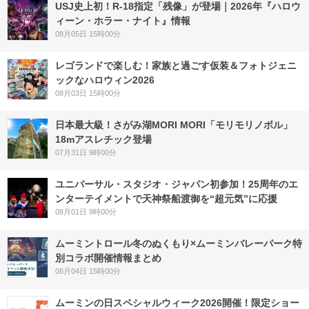
USJ史上初！R-18指定「残像」が登場｜2026年『ハロウ
ィーン・ホラー・ナイト』情報
08月05日 15時00分
レゴランドで楽しむ！家族と過ごす仮装＆フォトジェニ
ックなハロウィン2026
08月03日 15時00分
日本最大級！さがみ湖MORI MORI「モリモリノボル」
18mアスレチック登場
07月31日 9時00分
ユニバーサル・スタジオ・ジャパン初参加！25周年のエ
ンターテイメントで天神祭船渡御を“超元気”に応援
08月01日 9時00分
ムーミントロール冬のぬくもり×ムーミンバレーパーク特
別コラボ開催情報まとめ
08月04日 15時00分
ムーミンの日スペシャルウィーク2026開催！限定ショー