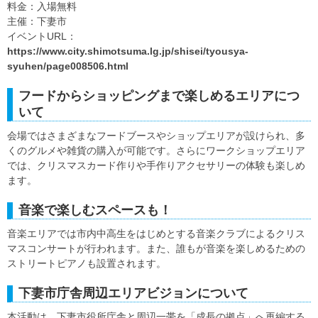
料金：入場無料
主催：下妻市
イベントURL：
https://www.city.shimotsuma.lg.jp/shisei/tyousya-
syuhen/page008506.html
フードからショッピングまで楽しめるエリアにつ
いて
会場ではさまざまなフードブースやショップエリアが設けられ、多
くのグルメや雑貨の購入が可能です。さらにワークショップエリア
では、クリスマスカード作りや手作りアクセサリーの体験も楽しめ
ます。
音楽で楽しむスペースも！
音楽エリアでは市内中高生をはじめとする音楽クラブによるクリス
マスコンサートが行われます。また、誰もが音楽を楽しめるための
ストリートピアノも設置されます。
下妻市庁舎周辺エリアビジョンについて
本活動は、下妻市役所庁舎と周辺一帯を「成長の拠点」へ再編する