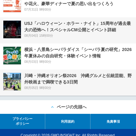
や花火、豪華ディナーで夏の思い出をつくろう
07月31日 9時00分
USJ「ハロウィーン・ホラー・ナイト」15周年が過去最
大の恐怖へ！スペシャルCM公開とイベント詳細
08月04日 15時00分
横浜・八景島シーパラダイス「シーパラ夏の研究」2026
年夏休みの自由研究・体験イベント情報
08月03日 9時00分
川崎・沖縄オリオン祭2026 沖縄グルメと伝統芸能、野
外映画まで満喫できる3日間
08月05日 9時00分
ページの先頭へ
プライバシー
利用規約
免責事項
ポリシー
Copyright © 2026 GMO INSIGHT Inc. All Rights Reserved.