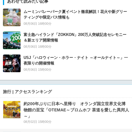
あわせて読みたい記事
ムーミンバレーパーク夏イベント徹底解説！花火や新グリー
ティングや限定パス情報も
08月06日 16時00分
富士急ハイランド「ZOKKON」200万人突破記念セレモニー
＆新エリア開業情報
08月06日 16時00分
USJ「ハロウィーン・ホラー・ナイト ～オールナイト～」一
夜限りの開催情報
08月06日 15時00分
旅行 | アクセスランキング
約200年ぶりに日本へ里帰り オランダ国立世界文化博
物館の至宝「OTEMAE～ブロムホフ 茶道を愛した異邦人
～」
08月02日 15時00分