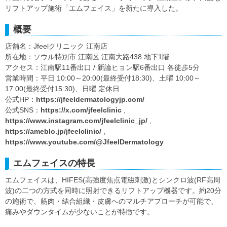
リフトアップ施術「エムフェイス」を新たに導入した。
概要
店舗名：Jfeelクリニック 江南店
所在地：ソウル特別市 江南区 江南大路438 地下1階
アクセス：江南駅11番出口 / 新論ヒョン駅6番出口 各徒歩5分
営業時間：平日 10:00～20:00(最終受付18:30)、土曜 10:00～
17:00(最終受付15:30)、日曜 定休日
公式HP：
https://jfeeldermatologyjp.com/
公式SNS：
https://x.com/jfeelclinic
,
https://www.instagram.com/jfeelclinic_jp/
,
https://ameblo.jp/jfeelclinic/
,
https://www.youtube.com/@JfeelDermatology
エムフェイスの特長
エムフェイスは、HIFES(高強度焦点電磁刺激)とシンクロ波(RF高周
波)の二つの方式を同時に照射できるリフトアップ機器です。約20分
の施術で、筋肉・結合組織・皮膚へのマルチアプローチが可能で、
痛みやダウンタイムが少ないことが特徴です。