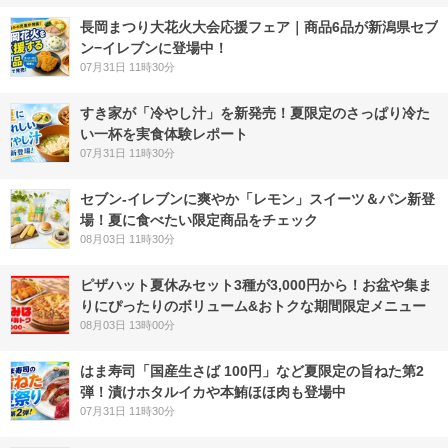
長岡まつり大花火大会応援フェア｜商品6品が新潟県セブ
ン−イレブンに登場中！
07月31日 11時30分
すき家が「冷やし汁」を新発売！夏限定のさっぱり冷た
い一杯を実食体験レポート
07月31日 11時30分
セブン‐イレブンに爽やか「レモン」スイーツ＆パン新登
場！夏に食べたい限定商品をチェック
08月03日 11時30分
ピザハット夏休みセット3種が3,000円から！お盆や集ま
りにぴったりのボリューム&おトクな期間限定メニュー
08月03日 13時00分
はま寿司「国産生さば 100円」など夏限定の旨ねた第2
弾！漬けホタルイカや本鮪ほほ肉も登場中
07月31日 11時30分