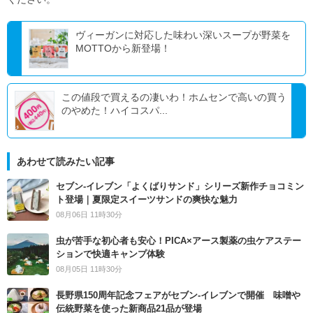
ヴィーガンに対応した味わい深いスープが野菜を
MOTTOから新登場！
この値段で買えるの凄いわ！ホムセンで高いの買う
のやめた！ハイコスパ...
あわせて読みたい記事
セブン‐イレブン「よくばりサンド」シリーズ新作チョコミン
ト登場｜夏限定スイーツサンドの爽快な魅力
08月06日 11時30分
虫が苦手な初心者も安心！PICA×アース製薬の虫ケアステー
ションで快適キャンプ体験
08月05日 11時30分
長野県150周年記念フェアがセブン-イレブンで開催 味噌や
伝統野菜を使った新商品21品が登場