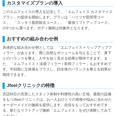
カスタマイズプランの導入
このエムフェイスの導入を記念して、「エムフェイス カスタマイズ
プラン」の提供を開始します。プランは「ハリツヤ肌管理コー
ス」、「スッキリ脂肪除去コース」、「最強リフトアップコース」
の3つから選べます。ボディ施術は対象外となります。
おすすめの組み合わせ例
具体的な組み合わせ例としては、「エムフェイス × リップアップフ
ィラー」があります。唇に自然なボリュームを与えることで、鼻下
とのバランスを整え、人中を短く見せる効果が期待できます。ま
た、「エムフェイス × 涙袋フィラー / 前頬フィラー」もおすすめで
す。中顔面に立体感をプラスし、顔全体のバランスを整える効果が
期待できます。
Jfeelクリニックの特徴
言語対応の充実したスタッフ体制や利便性の高い立地、最新の設備
をもつJfeelクリニックは、お一人おひとりの骨格や悩みに合わせた
オーダーメイドの施術を提供します。自信をもっておすすめでき
る、新たなリフトアップ施術「エムフェイス」をぜひ体験してみて
ください。