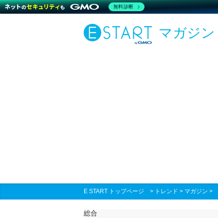
無料診断
マガジン
E START トップページ
>
トレンド
>
マガジン
総合