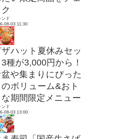
ック
レンド
6-08-03 11:30
ピザハット夏休みセッ
3種が3,000円から！
お盆や集まりにぴった
りのボリューム&おト
クな期間限定メニュー
レンド
6-08-03 13:00
はま寿司「国産生さば