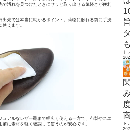
先で汚れを見つけたときにサッと取り出せる気軽さが便利
外出先では本当に助かるポイント。荷物に触れる前に手洗
に使えます。
ト
202
ジュアルなレザー靴まで幅広く使える一方で、布製やスエ
ト
用前に素材を軽く確認して使うのが安心です。
202