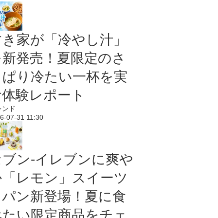
すき家が「冷やし汁」
を新発売！夏限定のさ
っぱり冷たい一杯を実
食体験レポート
レンド
6-07-31 11:30
セブン‐イレブンに爽や
か「レモン」スイーツ
＆パン新登場！夏に食
べたい限定商品をチェ