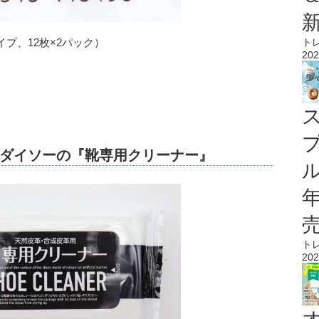
ト
プ、12枚×2パック）
202
ダイソーの『靴専用クリーナー』
ル
ト
202