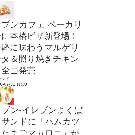
セブンカフェ ベーカリ
ーに本格ピザ新登場！
手軽に味わうマルゲリ
ータ＆照り焼きチキン
を全国発売
レンド
6-07-31 11:30
セブン‐イレブンよくば
りサンドに「ハムカツ
＆たまごマカロニ」が