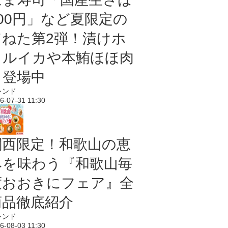
100円」など夏限定の
旨ねた第2弾！漬けホ
タルイカや本鮪ほほ肉
も登場中
レンド
6-07-31 11:30
関西限定！和歌山の恵
みを味わう『和歌山毎
度おおきにフェア』全
商品徹底紹介
レンド
6-08-03 11:30