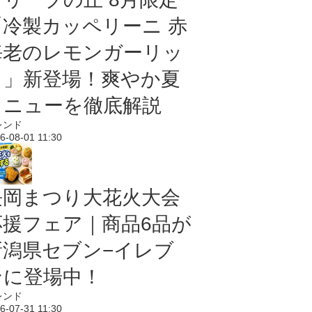
「冷製カッペリーニ 赤
海老のレモンガーリッ
ク」新登場！爽やか夏
メニューを徹底解説
レンド
6-08-01 11:30
長岡まつり大花火大会
応援フェア｜商品6品が
新潟県セブン−イレブ
ンに登場中！
レンド
6-07-31 11:30