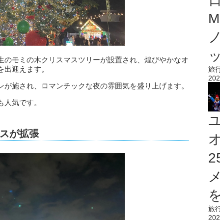
M
生のモミの木クリスマスツリーが設置され、煌びやかなオ
を出迎えます。
旅
202
ンが施され、ロマンチックな夜の雰囲気を盛り上げます。
も人気です。
スが拡張
を
旅
202