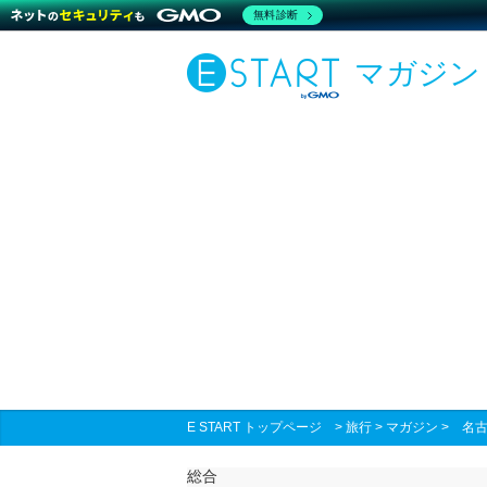
無料診断
マガジン
E START トップページ
>
旅行
>
マガジン
>
名古
総合