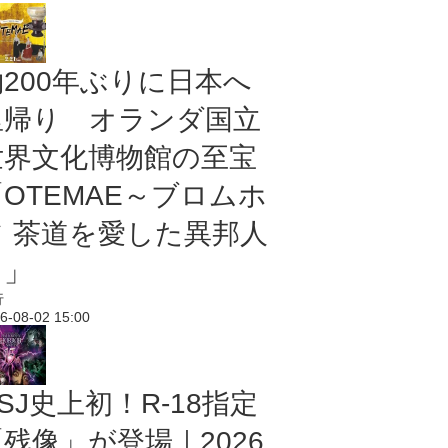
約200年ぶりに日本へ
里帰り オランダ国立
世界文化博物館の至宝
「OTEMAE～ブロムホ
フ 茶道を愛した異邦人
～」
行
6-08-02 15:00
SJ史上初！R-18指定
残像」が登場｜2026