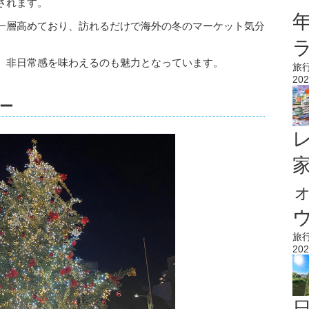
されます。
一層高めており、訪れるだけで海外の冬のマーケット気分
、非日常感を味わえるのも魅力となっています。
旅
202
ー
ウ
旅
202