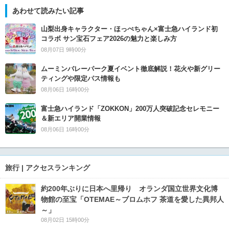
あわせて読みたい記事
山梨出身キャラクター・ほっぺちゃん×富士急ハイランド初
コラボ サン宝石フェア2026の魅力と楽しみ方
08月07日 9時00分
ムーミンバレーパーク夏イベント徹底解説！花火や新グリー
ティングや限定パス情報も
08月06日 16時00分
富士急ハイランド「ZOKKON」200万人突破記念セレモニー
＆新エリア開業情報
08月06日 16時00分
旅行 | アクセスランキング
約200年ぶりに日本へ里帰り オランダ国立世界文化博
物館の至宝「OTEMAE～ブロムホフ 茶道を愛した異邦人
～」
08月02日 15時00分