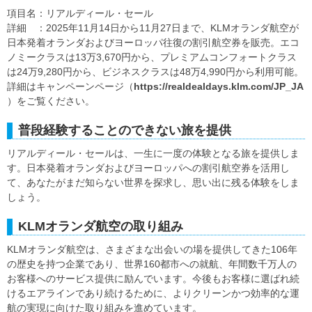
項目名：リアルディール・セール
詳細 ：2025年11月14日から11月27日まで、KLMオランダ航空が
日本発着オランダおよびヨーロッパ往復の割引航空券を販売。エコ
ノミークラスは13万3,670円から、プレミアムコンフォートクラス
は24万9,280円から、ビジネスクラスは48万4,990円から利用可能。
詳細はキャンペーンページ（
https://realdealdays.klm.com/JP_JA
）をご覧ください。
普段経験することのできない旅を提供
リアルディール・セールは、一生に一度の体験となる旅を提供しま
す。日本発着オランダおよびヨーロッパへの割引航空券を活用し
て、あなたがまだ知らない世界を探求し、思い出に残る体験をしま
しょう。
KLMオランダ航空の取り組み
KLMオランダ航空は、さまざまな出会いの場を提供してきた106年
の歴史を持つ企業であり、世界160都市への就航、年間数千万人の
お客様へのサービス提供に励んでいます。今後もお客様に選ばれ続
けるエアラインであり続けるために、よりクリーンかつ効率的な運
航の実現に向けた取り組みを進めています。