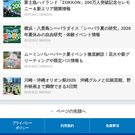
富士急ハイランド「ZOKKON」200万人突破記念セレモ
ニー＆新エリア開業情報
08月06日 16時00分
横浜・八景島シーパラダイス「シーパラ夏の研究」2026
年夏休みの自由研究・体験イベント情報
08月03日 9時00分
ムーミンバレーパーク夏イベント徹底解説！花火や新グ
リーティングや限定パス情報も
08月06日 16時00分
川崎・沖縄オリオン祭2026 沖縄グルメと伝統芸能、野
外映画まで満喫できる3日間
08月05日 9時00分
ページの先頭へ
プライバシー
利用規約
免責事項
ポリシー