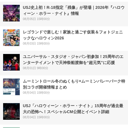
USJ史上初！R-18指定「残像」が登場｜2026年『ハロウ
ィーン・ホラー・ナイト』情報
08月05日 15時00分
レゴランドで楽しむ！家族と過ごす仮装＆フォトジェニ
ックなハロウィン2026
08月03日 15時00分
ユニバーサル・スタジオ・ジャパン初参加！25周年のエ
ンターテイメントで天神祭船渡御を“超元気”に応援
08月01日 9時00分
ムーミントロール冬のぬくもり×ムーミンバレーパーク特
別コラボ開催情報まとめ
08月04日 15時00分
USJ「ハロウィーン・ホラー・ナイト」15周年が過去最
大の恐怖へ！スペシャルCM公開とイベント詳細
08月04日 15時00分