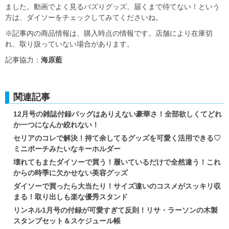
ました。動画でよく見るバズりグッズ。届くまで待てない！という
方は、ダイソーをチェックしてみてくださいね。
※記事内の商品情報は、購入時点の情報です。店舗により在庫切
れ、取り扱っていない場合があります。
記事協力：
海原藍
関連記事
12月号の雑誌付録バッグはありえない豪華さ！全部欲しくてどれ
か一つになんか絞れない！
セリアのコレで解決！持て余してるグッズを可愛く活用できる♡
ミニポーチみたいなキーホルダー
壊れてもまたダイソーで買う！履いているだけで全然違う！これ
からの時季に欠かせない美容グッズ
ダイソーで買ったら大当たり！サイズ違いのコスメがスッキリ収
まる！取り出しも楽な優秀スタンド
リンネル1月号の付録が可愛すぎて反則！リサ・ラーソンの木製
スタンプセット＆スケジュール帳