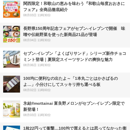
関西限定！和歌山の恵みを味わう『和歌山毎度おおきに
フェア』全商品徹底紹介
08月03日 11時30分
長野県150周年記念フェアがセブン-イレブンで開催 味
噌や伝統野菜を使った新商品21品が登場
08月04日 11時30分
セブン‐イレブン「よくばりサンド」シリーズ新作チョコ
ミント登場｜夏限定スイーツサンドの爽快な魅力
08月06日 11時30分
100均に便利なの出たよ～「1本丸ごとはかさばるの
よ…」小分けにしてスッキリ持ち運べる板
08月02日 11時00分
氷結®mottainai 富良野メロンがセブン‐イレブン限定で
新登場！
08月03日 11時30分
1枚22円って衝撃…100均で買えるとは思ってなかった衛