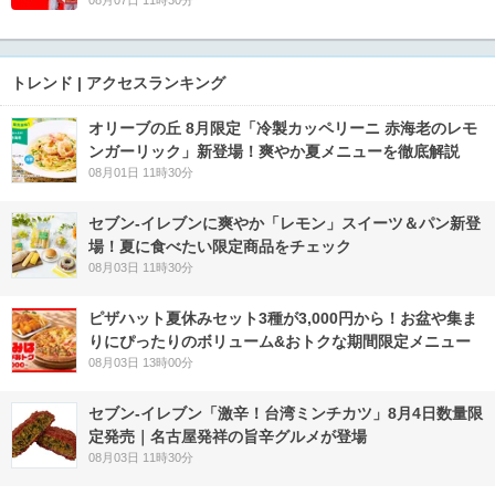
トレンド | アクセスランキング
オリーブの丘 8月限定「冷製カッペリーニ 赤海老のレモ
ンガーリック」新登場！爽やか夏メニューを徹底解説
08月01日 11時30分
セブン‐イレブンに爽やか「レモン」スイーツ＆パン新登
場！夏に食べたい限定商品をチェック
08月03日 11時30分
ピザハット夏休みセット3種が3,000円から！お盆や集ま
りにぴったりのボリューム&おトクな期間限定メニュー
08月03日 13時00分
セブン-イレブン「激辛！台湾ミンチカツ」8月4日数量限
定発売｜名古屋発祥の旨辛グルメが登場
08月03日 11時30分