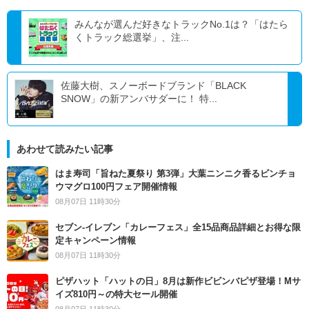
みんなが選んだ好きなトラックNo.1は？「はたら
くトラック総選挙」、注...
佐藤大樹、スノーボードブランド「BLACK
SNOW」の新アンバサダーに！ 特...
あわせて読みたい記事
はま寿司「旨ねた夏祭り 第3弾」大葉ニンニク香るビンチョ
ウマグロ100円フェア開催情報
08月07日 11時30分
セブン‐イレブン「カレーフェス」全15品商品詳細とお得な限
定キャンペーン情報
08月07日 11時30分
ピザハット「ハットの日」8月は新作ビビンバピザ登場！Mサ
イズ810円～の特大セール開催
08月07日 11時30分