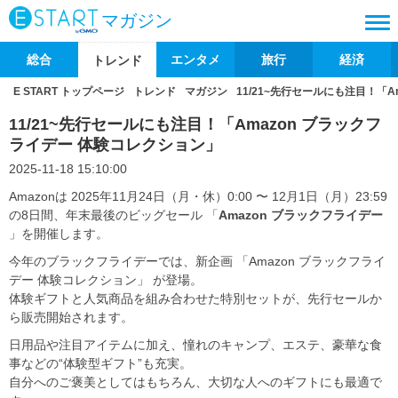
マガジン
総合
エンタメ
旅行
経済
トレンド
E START トップページ
トレンド
マガジン
11/21~先行セールにも注目！「
11/21~先行セールにも注目！「Amazon ブラックフ
ライデー 体験コレクション」
2025-11-18 15:10:00
Amazonは 2025年11月24日（月・休）0:00 〜 12月1日（月）23:59
の8日間、年末最後のビッグセール 「
Amazon ブラックフライデー
」を開催します。
今年のブラックフライデーでは、新企画 「Amazon ブラックフライ
デー 体験コレクション」 が登場。
体験ギフトと人気商品を組み合わせた特別セットが、先行セールか
ら販売開始されます。
日用品や注目アイテムに加え、憧れのキャンプ、エステ、豪華な食
事などの“体験型ギフト”も充実。
自分へのご褒美としてはもちろん、大切な人へのギフトにも最適で