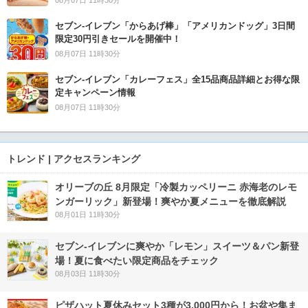
08月07日 11時30分
セブン‐イレブン「からあげ棒」「アメリカンドッグ」3日間
限定30円引きセールを開催中！
08月07日 11時30分
セブン‐イレブン「カレーフェス」全15品商品詳細とお得な限
定キャンペーン情報
08月07日 11時30分
トレンド | アクセスランキング
オリーブの丘 8月限定「冷製カッペリーニ 赤海老のレモ
ンガーリック」新登場！爽やか夏メニューを徹底解説
08月01日 11時30分
セブン‐イレブンに爽やか「レモン」スイーツ＆パン新登
場！夏に食べたい限定商品をチェック
08月03日 11時30分
ピザハット夏休みセット3種が3,000円から！お盆や集ま