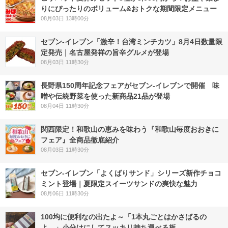
りにぴったりのボリューム&おトクな期間限定メニュー
08月03日 13時00分
セブン-イレブン「激辛！台湾ミンチカツ」8月4日数量限
定発売｜名古屋発祥の旨辛グルメが登場
08月03日 11時30分
長野県150周年記念フェアがセブン-イレブンで開催 味
噌や伝統野菜を使った新商品21品が登場
08月04日 11時30分
関西限定！和歌山の恵みを味わう『和歌山毎度おおきに
フェア』全商品徹底紹介
08月03日 11時30分
セブン‐イレブン「よくばりサンド」シリーズ新作チョコ
ミント登場｜夏限定スイーツサンドの爽快な魅力
08月06日 11時30分
100均に便利なの出たよ～「1本丸ごとはかさばるの
よ…」小分けにしてスッキリ持ち運べる板