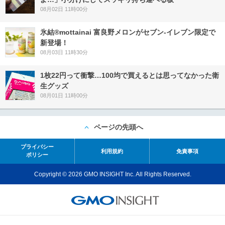
08月02日 11時00分
氷結®mottainai 富良野メロンがセブン‐イレブン限定で
新登場！
08月03日 11時30分
1枚22円って衝撃…100均で買えるとは思ってなかった衛
生グッズ
08月01日 11時00分
ページの先頭へ
プライバシー
利用規約
免責事項
ポリシー
Copyright © 2026 GMO INSIGHT Inc. All Rights Reserved.