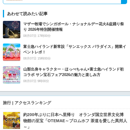
あわせて読みたい記事
マザー牧場でシンガポール・ナショナルデー花火&盆踊り祭
り 2026年特別開催情報
08月07日 17時00分
富士急ハイランド新常設「サンエックス パラダイス」開業イ
ベントレポ！
08月07日 15時00分
山梨出身キャラクター・ほっぺちゃん×富士急ハイランド初
コラボ サン宝石フェア2026の魅力と楽しみ方
08月07日 9時00分
旅行 | アクセスランキング
約200年ぶりに日本へ里帰り オランダ国立世界文化博
物館の至宝「OTEMAE～ブロムホフ 茶道を愛した異邦人
～」