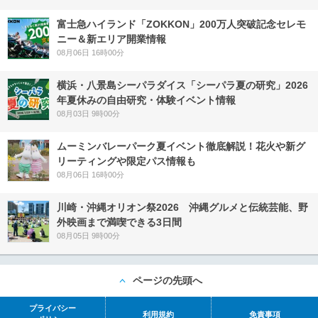
富士急ハイランド「ZOKKON」200万人突破記念セレモ
ニー＆新エリア開業情報
08月06日 16時00分
横浜・八景島シーパラダイス「シーパラ夏の研究」2026
年夏休みの自由研究・体験イベント情報
08月03日 9時00分
ムーミンバレーパーク夏イベント徹底解説！花火や新グ
リーティングや限定パス情報も
08月06日 16時00分
川崎・沖縄オリオン祭2026 沖縄グルメと伝統芸能、野
外映画まで満喫できる3日間
08月05日 9時00分
ページの先頭へ
プライバシー
利用規約
免責事項