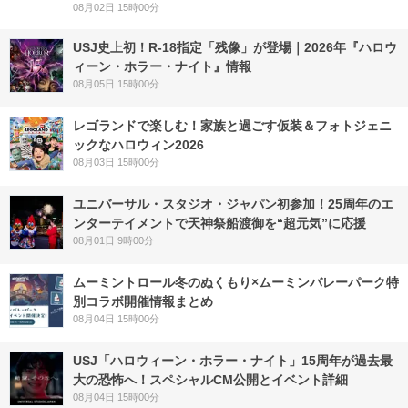
08月02日 15時00分
USJ史上初！R-18指定「残像」が登場｜2026年『ハロウ
ィーン・ホラー・ナイト』情報
08月05日 15時00分
レゴランドで楽しむ！家族と過ごす仮装＆フォトジェニ
ックなハロウィン2026
08月03日 15時00分
ユニバーサル・スタジオ・ジャパン初参加！25周年のエ
ンターテイメントで天神祭船渡御を“超元気”に応援
08月01日 9時00分
ムーミントロール冬のぬくもり×ムーミンバレーパーク特
別コラボ開催情報まとめ
08月04日 15時00分
USJ「ハロウィーン・ホラー・ナイト」15周年が過去最
大の恐怖へ！スペシャルCM公開とイベント詳細
08月04日 15時00分