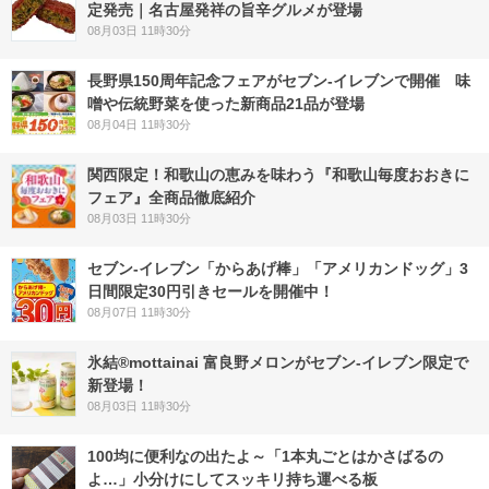
定発売｜名古屋発祥の旨辛グルメが登場
08月03日 11時30分
長野県150周年記念フェアがセブン-イレブンで開催 味
噌や伝統野菜を使った新商品21品が登場
08月04日 11時30分
関西限定！和歌山の恵みを味わう『和歌山毎度おおきに
フェア』全商品徹底紹介
08月03日 11時30分
セブン‐イレブン「からあげ棒」「アメリカンドッグ」3
日間限定30円引きセールを開催中！
08月07日 11時30分
氷結®mottainai 富良野メロンがセブン‐イレブン限定で
新登場！
08月03日 11時30分
100均に便利なの出たよ～「1本丸ごとはかさばるの
よ…」小分けにしてスッキリ持ち運べる板