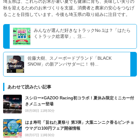
埼玉県は、これらのお米が暑い夏でも健康に育ち、美味しい実りの
秋を迎えるためのお米づくりを支援。消費者と農家の安心をつなげ
ることを目指しています。今後も埼玉県の取り組みに注目です。
みんなが選んだ好きなトラックNo.1は？「はたら
くトラック総選挙」、注...
佐藤大樹、スノーボードブランド「BLACK
SNOW」の新アンバサダーに！ 特...
あわせて読みたい記事
スシロー×GAZOO Racing初コラボ！夏休み限定ミニカー付
きメニュー登場
08月08日 11時30分
はま寿司「旨ねた夏祭り 第3弾」大葉ニンニク香るビンチョ
ウマグロ100円フェア開催情報
08月07日 11時30分