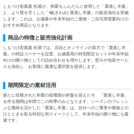
しもつけ彩風菓 松屋が、和栗をふんだんに使用した「栗蒸し羊羹」
と、より贅を尽くした「極(きわみ) 栗蒸し羊羹」の販促強化を実施
します。これは、お歳暮や年末年始のご進物・ご自宅用需要向けの
おすすめ商品となります。
商品の特徴と販売強化計画
しもつけ彩風菓 松屋では、店頭とオンラインの双方で「栗蒸し羊
羹」の特設コーナーを設置、お歳暮用の特別限定セットや年末年始
向けの贈り物としての詰め合わせを増やします。熨斗や包装サービ
スも強化し、お客様に最適な選択肢を提供します。
期間限定の素材活用
新たに収穫された和栗の収穫期が終盤を迎えた今、「栗蒸し羊羹」
を作る期間は年間でこの時季のみとなります。シーズンのフレッシ
ュな風味を活かした「栗蒸し羊羹」は、自分へのご褒美や家族との
ひとときを彩る特別な和スイーツとして、年末年始の贈り物にも最
適です。