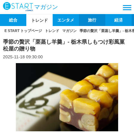
マガジン
総合
エンタメ
旅行
経済
トレンド
E START トップページ
トレンド
マガジン
季節の贅沢「栗蒸し羊羹」- 栃木
季節の贅沢「栗蒸し羊羹」- 栃木県しもつけ彩風菓
松屋の贈り物
2025-11-18 09:30:00