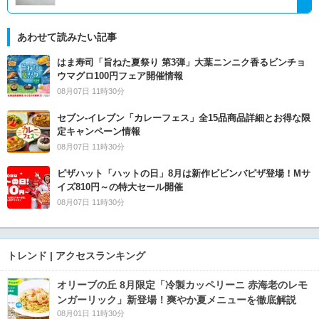
あわせて読みたい記事
はま寿司「旨ねた夏祭り 第3弾」大葉ニンニク香るビンチョ
ウマグロ100円フェア開催情報
08月07日 11時30分
セブン‐イレブン「カレーフェス」全15品商品詳細とお得な限
定キャンペーン情報
08月07日 11時30分
ピザハット「ハットの日」8月は新作ビビンバピザ登場！Mサ
イズ810円～の特大セール開催
08月07日 11時30分
トレンド | アクセスランキング
オリーブの丘 8月限定「冷製カッペリーニ 赤海老のレモ
ンガーリック」新登場！爽やか夏メニューを徹底解説
08月01日 11時30分