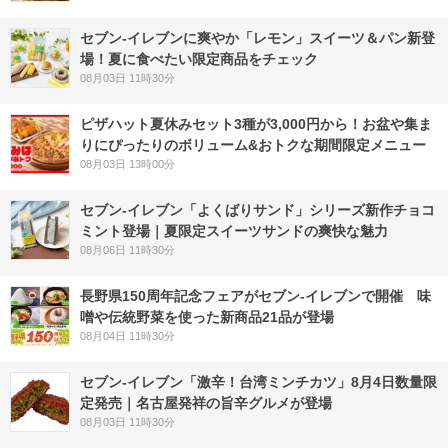
セブン‐イレブンに爽やか「レモン」スイーツ＆パン新登
場！夏に食べたい限定商品をチェック
08月03日 11時30分
ピザハット夏休みセット3種が3,000円から！お盆や集ま
りにぴったりのボリューム&おトクな期間限定メニュー
08月03日 13時00分
セブン‐イレブン「よくばりサンド」シリーズ新作チョコ
ミント登場｜夏限定スイーツサンドの爽快な魅力
08月06日 11時30分
長野県150周年記念フェアがセブン-イレブンで開催 味
噌や伝統野菜を使った新商品21品が登場
08月04日 11時30分
セブン-イレブン「激辛！台湾ミンチカツ」8月4日数量限
定発売｜名古屋発祥の旨辛グルメが登場
08月03日 11時30分