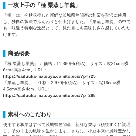
一枚上手の「極 栗蒸し羊羹」
「極」は、今秋収穫した新鮮な茨城県笠間産の和栗を贅沢に使用
し、独自の製法でふんわりと仕上げました。「栗蒸し羊羹」の中で
も一味違う特別な逸品として、見た目にも美味しさを感じていただ
けます。
商品概要
「極 栗蒸し羊羹」： 価格：11,880円(税込)、サイズ：縦21cm×横
6cm×高さ4cm、URL：
https://saifuuka-matsuya.com/topics/?p=725
「栗蒸し羊羹」： 価格：2,970円(税込)、サイズ：縦16cm×横
4.5cm×高さ4cm、URL：
https://saifuuka-matsuya.com/topics/?p=288
素材へのこだわり
使用する和栗はすべて茨城県笠間産。新鮮な栗は収穫後すぐに調理
し、そのままの風味を生かします。さらに、小豆本来の風味豊かな