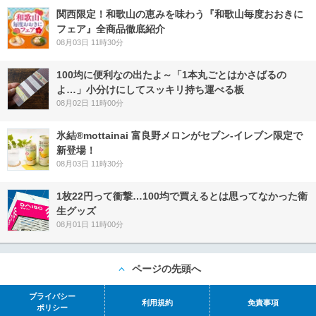
関西限定！和歌山の恵みを味わう『和歌山毎度おおきに
フェア』全商品徹底紹介
08月03日 11時30分
100均に便利なの出たよ～「1本丸ごとはかさばるの
よ…」小分けにしてスッキリ持ち運べる板
08月02日 11時00分
氷結®mottainai 富良野メロンがセブン‐イレブン限定で
新登場！
08月03日 11時30分
1枚22円って衝撃…100均で買えるとは思ってなかった衛
生グッズ
08月01日 11時00分
ページの先頭へ
プライバシー
利用規約
免責事項
ポリシー