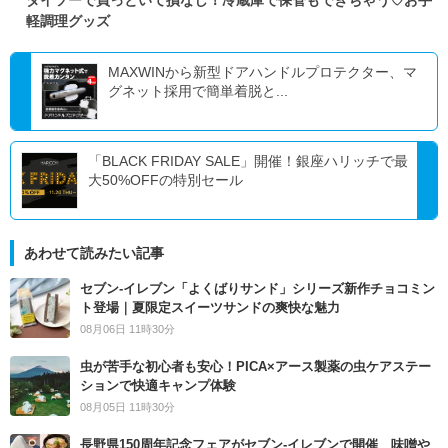
軽調理グッズ
MAXWINから新型ドアハンドルプロテクター、マ
グネット採用で簡単着脱と...
「BLACK FRIDAY SALE」開催！銀座ハリッチで最
大50%OFFの特別セール
あわせて読みたい記事
セブン‐イレブン「よくばりサンド」シリーズ新作チョコミン
ト登場｜夏限定スイーツサンドの爽快な魅力
08月06日 11時30分
虫が苦手な初心者も安心！PICA×アース製薬の虫ケアステー
ションで快適キャンプ体験
08月05日 11時30分
長野県150周年記念フェアがセブン-イレブンで開催 味噌や