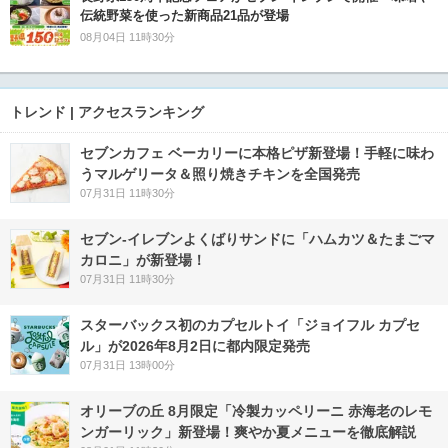
伝統野菜を使った新商品21品が登場
08月04日 11時30分
トレンド | アクセスランキング
セブンカフェ ベーカリーに本格ピザ新登場！手軽に味わ
うマルゲリータ＆照り焼きチキンを全国発売
07月31日 11時30分
セブン‐イレブンよくばりサンドに「ハムカツ＆たまごマ
カロニ」が新登場！
07月31日 11時30分
スターバックス初のカプセルトイ「ジョイフル カプセ
ル」が2026年8月2日に都内限定発売
07月31日 13時00分
オリーブの丘 8月限定「冷製カッペリーニ 赤海老のレモ
ンガーリック」新登場！爽やか夏メニューを徹底解説