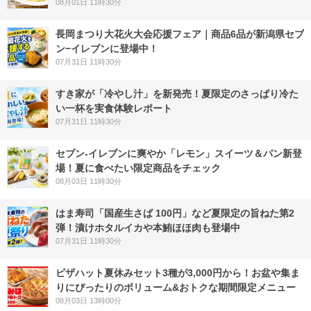
08月01日 11時30分
長岡まつり大花火大会応援フェア｜商品6品が新潟県セブ
ン−イレブンに登場中！
07月31日 11時30分
すき家が「冷やし汁」を新発売！夏限定のさっぱり冷た
い一杯を実食体験レポート
07月31日 11時30分
セブン‐イレブンに爽やか「レモン」スイーツ＆パン新登
場！夏に食べたい限定商品をチェック
08月03日 11時30分
はま寿司「国産生さば 100円」など夏限定の旨ねた第2
弾！漬けホタルイカや本鮪ほほ肉も登場中
07月31日 11時30分
ピザハット夏休みセット3種が3,000円から！お盆や集ま
りにぴったりのボリューム&おトクな期間限定メニュー
08月03日 13時00分