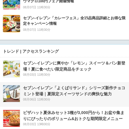
ウマグロ100円フェア開催情報
08月07日 11時30分
セブン‐イレブン「カレーフェス」全15品商品詳細とお得な限
定キャンペーン情報
08月07日 11時30分
トレンド | アクセスランキング
セブン‐イレブンに爽やか「レモン」スイーツ＆パン新登
場！夏に食べたい限定商品をチェック
08月03日 11時30分
セブン‐イレブン「よくばりサンド」シリーズ新作チョコ
ミント登場｜夏限定スイーツサンドの爽快な魅力
08月06日 11時30分
ピザハット夏休みセット3種が3,000円から！お盆や集ま
りにぴったりのボリューム&おトクな期間限定メニュー
08月03日 13時00分