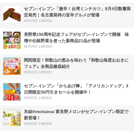
セブン-イレブン「激辛！台湾ミンチカツ」8月4日数量限
定発売｜名古屋発祥の旨辛グルメが登場
08月03日 11時30分
長野県150周年記念フェアがセブン-イレブンで開催 味
噌や伝統野菜を使った新商品21品が登場
08月04日 11時30分
関西限定！和歌山の恵みを味わう『和歌山毎度おおきに
フェア』全商品徹底紹介
08月03日 11時30分
セブン‐イレブン「からあげ棒」「アメリカンドッグ」3
日間限定30円引きセールを開催中！
08月07日 11時30分
氷結®mottainai 富良野メロンがセブン‐イレブン限定で
新登場！
08月03日 11時30分