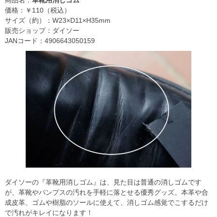
商品名：
革靴用消しゴム
価格：￥110（税込）
サイズ（約）：W23×D11×H35mm
販売ショップ：ダイソー
JANコード：4906643050159
ダイソーの『革靴用消しゴム』は、見た目は普通の消しゴムです
が、革靴やパンプスの汚れを手軽に落とせる優秀グッズ。本革や合
成皮革、ゴムや樹脂のソールに使えて、消しゴム感覚でこするだけ
で汚れがキレイになります！