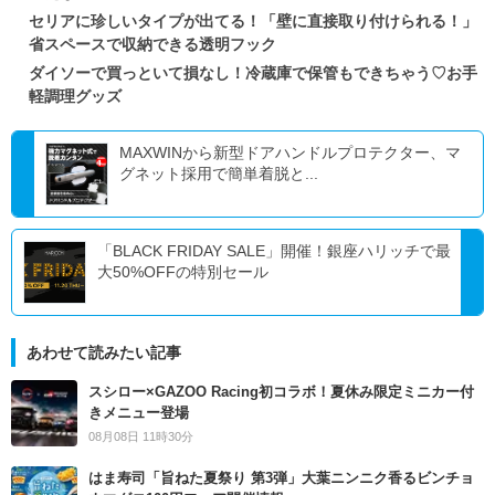
セリアに珍しいタイプが出てる！「壁に直接取り付けられる！」
省スペースで収納できる透明フック
ダイソーで買っといて損なし！冷蔵庫で保管もできちゃう♡お手
軽調理グッズ
MAXWINから新型ドアハンドルプロテクター、マ
グネット採用で簡単着脱と...
「BLACK FRIDAY SALE」開催！銀座ハリッチで最
大50%OFFの特別セール
あわせて読みたい記事
スシロー×GAZOO Racing初コラボ！夏休み限定ミニカー付
きメニュー登場
08月08日 11時30分
はま寿司「旨ねた夏祭り 第3弾」大葉ニンニク香るビンチョ