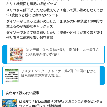
キリ！機能面も満足の収納グッズ
スリコさん値下げしたなら教えてよ！急いで買い溜めしなくては
♡1度使うと粉には戻れないシート
ダイソーがしれっと凄いの出した！まさかのNHK承認！100円で
買えるのが奇跡なキャラグッズ
ダイソーであえて指名買いしたい！準備や片付けが驚くほど楽！
作り置きに便利な賢い保存容器
はま寿司「冬の旨ねた祭り」開催中！九州産生さ
ばや豪華新作が勢揃い
リスクモンスターチャイナ、第2回「中国における
日系自動車製造業の市場...
あわせて読みたい記事
はま寿司「旨ねた夏祭り 第3弾」大葉ニンニク香るビンチョ
ウマグロ100円フェア開催情報