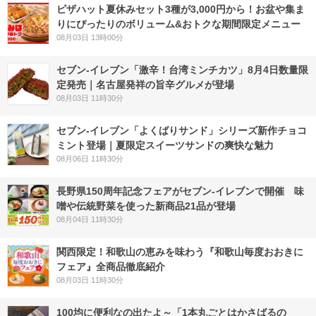
ピザハット夏休みセット3種が3,000円から！お盆や集ま
りにぴったりのボリューム&おトクな期間限定メニュー
08月03日 13時00分
セブン-イレブン「激辛！台湾ミンチカツ」8月4日数量限
定発売｜名古屋発祥の旨辛グルメが登場
08月03日 11時30分
セブン‐イレブン「よくばりサンド」シリーズ新作チョコ
ミント登場｜夏限定スイーツサンドの爽快な魅力
08月06日 11時30分
長野県150周年記念フェアがセブン-イレブンで開催 味
噌や伝統野菜を使った新商品21品が登場
08月04日 11時30分
関西限定！和歌山の恵みを味わう『和歌山毎度おおきに
フェア』全商品徹底紹介
08月03日 11時30分
100均に便利なの出たよ～「1本丸ごとはかさばるの