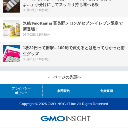
よ…」小分けにしてスッキリ持ち運べる板
08月02日 11時00分
氷結®mottainai 富良野メロンがセブン‐イレブン限定で
新登場！
08月03日 11時30分
1枚22円って衝撃…100均で買えるとは思ってなかった衛
生グッズ
08月01日 11時00分
ページの先頭へ
プライバシー
利用規約
免責事項
ポリシー
Copyright © 2026 GMO INSIGHT Inc. All Rights Reserved.