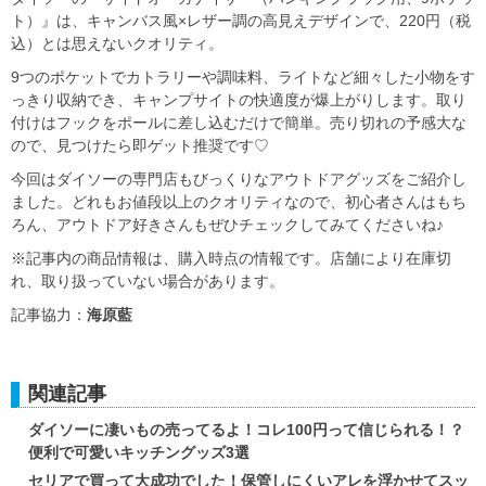
ト）』は、キャンバス風×レザー調の高見えデザインで、220円（税
込）とは思えないクオリティ。
9つのポケットでカトラリーや調味料、ライトなど細々した小物をす
っきり収納でき、キャンプサイトの快適度が爆上がりします。取り
付けはフックをポールに差し込むだけで簡単。売り切れの予感大な
ので、見つけたら即ゲット推奨です♡
今回はダイソーの専門店もびっくりなアウトドアグッズをご紹介し
ました。どれもお値段以上のクオリティなので、初心者さんはもち
ろん、アウトドア好きさんもぜひチェックしてみてくださいね♪
※記事内の商品情報は、購入時点の情報です。店舗により在庫切
れ、取り扱っていない場合があります。
記事協力：
海原藍
関連記事
ダイソーに凄いもの売ってるよ！コレ100円って信じられる！？
便利で可愛いキッチングッズ3選
セリアで買って大成功でした！保管しにくいアレを浮かせてスッ