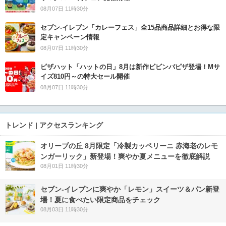
08月07日 11時30分
セブン‐イレブン「カレーフェス」全15品商品詳細とお得な限
定キャンペーン情報
08月07日 11時30分
ピザハット「ハットの日」8月は新作ビビンバピザ登場！Mサ
イズ810円～の特大セール開催
08月07日 11時30分
トレンド | アクセスランキング
オリーブの丘 8月限定「冷製カッペリーニ 赤海老のレモ
ンガーリック」新登場！爽やか夏メニューを徹底解説
08月01日 11時30分
セブン‐イレブンに爽やか「レモン」スイーツ＆パン新登
場！夏に食べたい限定商品をチェック
08月03日 11時30分