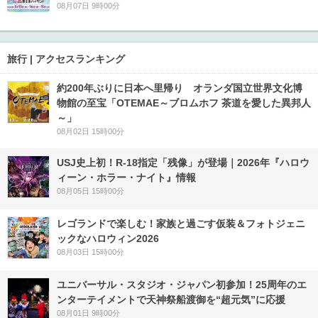
08月07日 9時00分
旅行 | アクセスランキング
約200年ぶりに日本へ里帰り オランダ国立世界文化博
物館の至宝「OTEMAE～ブロムホフ 茶道を愛した異邦人
～」
08月02日 15時00分
USJ史上初！R-18指定「残像」が登場｜2026年『ハロウ
ィーン・ホラー・ナイト』情報
08月05日 15時00分
レゴランドで楽しむ！家族と過ごす仮装＆フォトジェニ
ックなハロウィン2026
08月03日 15時00分
ユニバーサル・スタジオ・ジャパン初参加！25周年のエ
ンターテイメントで天神祭船渡御を“超元気”に応援
08月01日 9時00分