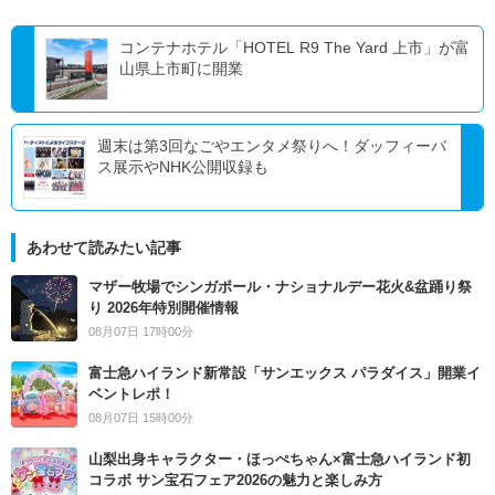
コンテナホテル「HOTEL R9 The Yard 上市」が富
山県上市町に開業
週末は第3回なごやエンタメ祭りへ！ダッフィーバ
ス展示やNHK公開収録も
あわせて読みたい記事
マザー牧場でシンガポール・ナショナルデー花火&盆踊り祭
り 2026年特別開催情報
08月07日 17時00分
富士急ハイランド新常設「サンエックス パラダイス」開業イ
ベントレポ！
08月07日 15時00分
山梨出身キャラクター・ほっぺちゃん×富士急ハイランド初
コラボ サン宝石フェア2026の魅力と楽しみ方