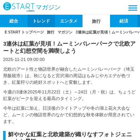
マガジン
総合
トレンド
エンタメ
経済
旅行
E START トップページ
旅行
マガジン
3連休は紅葉が見頃！ムーミンバレー
3連休は紅葉が見頃！ムーミンバレーパークで北欧ア
ートと幻想空間を満喫しよう
2025-11-21 09:00:00
北欧のアート性と物語世界が融合したムーミンバレーパーク（埼玉
県飯能市）は、秋になると宮沢湖の周辺はもみじやカエデが色づ
き、紅葉狩りの絶好スポットへと変貌します。
今週の3連休2025年11月22日（土）～24日（月・祝）は、ちょうど
紅葉がピークを迎える最高のタイミング。
今年は紅葉に加え、日没後のライトアップや冬の湖上花火大会な
ど、ムーミンの物語世界のなかで幻想的な秋冬体験が用意されてい
ます。
鮮やかな紅葉と北欧建築が織りなすフォトジェニ