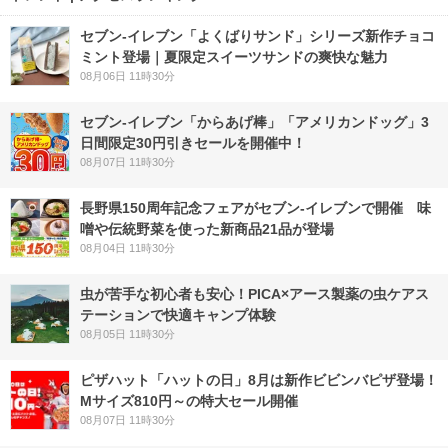
セブン‐イレブン「よくばりサンド」シリーズ新作チョコ
ミント登場｜夏限定スイーツサンドの爽快な魅力
08月06日 11時30分
セブン‐イレブン「からあげ棒」「アメリカンドッグ」3
日間限定30円引きセールを開催中！
08月07日 11時30分
長野県150周年記念フェアがセブン-イレブンで開催 味
噌や伝統野菜を使った新商品21品が登場
08月04日 11時30分
虫が苦手な初心者も安心！PICA×アース製薬の虫ケアス
テーションで快適キャンプ体験
08月05日 11時30分
ピザハット「ハットの日」8月は新作ビビンバピザ登場！
Mサイズ810円～の特大セール開催
08月07日 11時30分