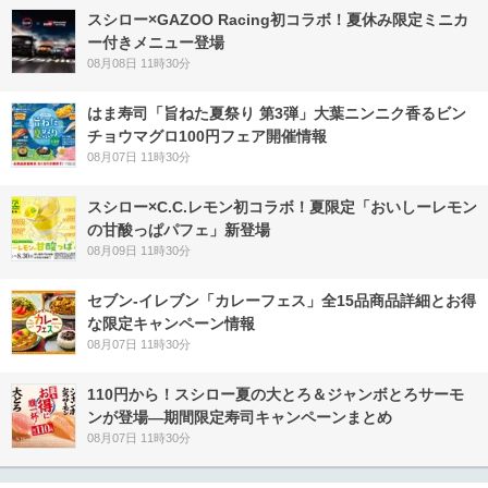
スシロー×GAZOO Racing初コラボ！夏休み限定ミニカ
ー付きメニュー登場
08月08日 11時30分
はま寿司「旨ねた夏祭り 第3弾」大葉ニンニク香るビン
チョウマグロ100円フェア開催情報
08月07日 11時30分
スシロー×C.C.レモン初コラボ！夏限定「おいしーレモン
の甘酸っぱパフェ」新登場
08月09日 11時30分
セブン‐イレブン「カレーフェス」全15品商品詳細とお得
な限定キャンペーン情報
08月07日 11時30分
110円から！スシロー夏の大とろ＆ジャンボとろサーモ
ンが登場―期間限定寿司キャンペーンまとめ
08月07日 11時30分