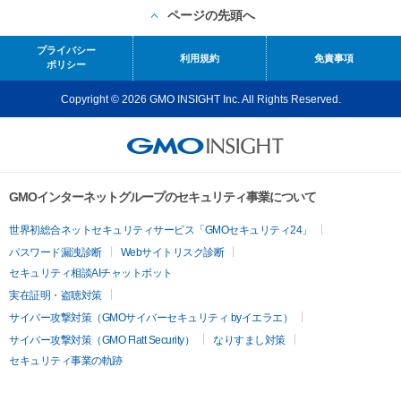
ページの先頭へ
プライバシー
利用規約
免責事項
ポリシー
Copyright © 2026 GMO INSIGHT Inc. All Rights Reserved.
GMOインターネットグループのセキュリティ事業について
世界初総合ネットセキュリティサービス「GMOセキュリティ24」
パスワード漏洩診断
Webサイトリスク診断
セキュリティ相談AIチャットボット
実在証明・盗聴対策
サイバー攻撃対策（GMOサイバーセキュリティ byイエラエ）
サイバー攻撃対策（GMO Flatt Security）
なりすまし対策
セキュリティ事業の軌跡