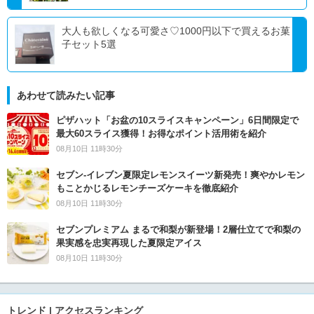
大人も欲しくなる可愛さ♡1000円以下で買えるお菓
子セット5選
あわせて読みたい記事
ピザハット「お盆の10スライスキャンペーン」6日間限定で
最大60スライス獲得！お得なポイント活用術を紹介
08月10日 11時30分
セブン‐イレブン夏限定レモンスイーツ新発売！爽やかレモン
もことかじるレモンチーズケーキを徹底紹介
08月10日 11時30分
セブンプレミアム まるで和梨が新登場！2層仕立てで和梨の
果実感を忠実再現した夏限定アイス
08月10日 11時30分
トレンド | アクセスランキング