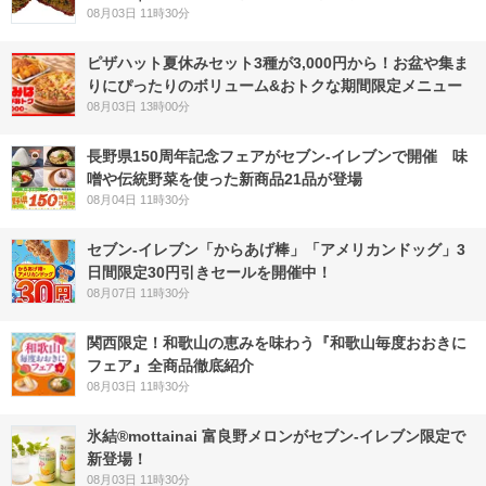
08月03日 11時30分
ピザハット夏休みセット3種が3,000円から！お盆や集ま
りにぴったりのボリューム&おトクな期間限定メニュー
08月03日 13時00分
長野県150周年記念フェアがセブン-イレブンで開催 味
噌や伝統野菜を使った新商品21品が登場
08月04日 11時30分
セブン‐イレブン「からあげ棒」「アメリカンドッグ」3
日間限定30円引きセールを開催中！
08月07日 11時30分
関西限定！和歌山の恵みを味わう『和歌山毎度おおきに
フェア』全商品徹底紹介
08月03日 11時30分
氷結®mottainai 富良野メロンがセブン‐イレブン限定で
新登場！
08月03日 11時30分