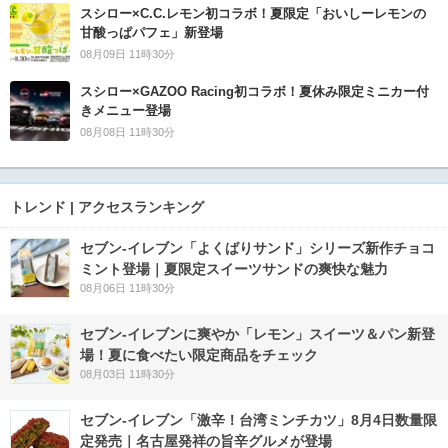
スシロー×C.C.レモン初コラボ！夏限定「おいしーレモンの
甘酸っぱパフェ」新登場
08月09日 11時30分
スシロー×GAZOO Racing初コラボ！夏休み限定ミニカー付
きメニュー登場
08月08日 11時30分
トレンド | アクセスランキング
セブン‐イレブン「よくばりサンド」シリーズ新作チョコ
ミント登場｜夏限定スイーツサンドの爽快な魅力
08月06日 11時30分
セブン‐イレブンに爽やか「レモン」スイーツ＆パン新登
場！夏に食べたい限定商品をチェック
08月03日 11時30分
セブン-イレブン「激辛！台湾ミンチカツ」8月4日数量限
定発売｜名古屋発祥の旨辛グルメが登場