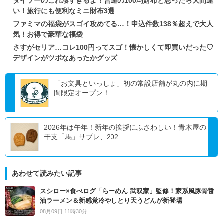
ダイソーのこれ凄すぎるよ！普通の100均財布と思ったら大間違
い！旅行にも便利なミニ財布3選
ファミマの福袋がスゴイ攻めてる…！申込件数138％超えで大人
気！お得で豪華な福袋
さすがセリア…コレ100円ってスゴ！懐かしくて即買いだった♡
デザインがツボなあったかグッズ
「お文具といっしょ」初の常設店舗が丸の内に期
間限定オープン！
2026年は午年！新年の挨拶にふさわしい！青木屋の
干支「馬」サブレ、202...
あわせて読みたい記事
スシロー×食べログ「らーめん 武双家」監修！家系風豚骨醤
油ラーメン＆新感覚冷やしとり天うどんが新登場
08月09日 11時30分