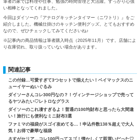
筆者の家では料理や仕事、勉強の時間管理と大活躍。すっかり心強
い相棒となってくれました。
今回はダイソーの『アナログキッチンタイマー（ニワトリ）』をご
紹介しました。機械仕掛けのキッチン便利グッズ。とてもおすすめ
なので、ぜひチェックしてみてくださいね♪
※記事内の商品情報は筆者購入時点（2025年11月）です。店舗によ
り在庫切れ、取り扱っていない場合があります。
関連記事
この付録…可愛すぎて3つセットで揃えたい！ベイマックスのニ
ューイヤーぬいぐるみ
ダイソーさんコレ300円なの？！ヴィンテージショップで売って
るヤツみたい♡レトロなグラス
ダイソーのこれ凄すぎるよ！普通の100均財布と思ったら大間違
い！旅行にも便利なミニ財布3選
ファミマの福袋がスゴイ攻めてる…！申込件数138％超えで大人
気！お得で豪華な福袋
さすがセリア…コレ100円ってスゴ！懐かしくて即買いだった♡