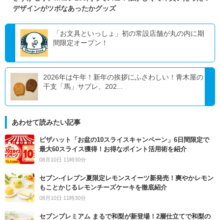
デザインがツボなあったかグッズ
「お文具といっしょ」初の常設店舗が丸の内に期
間限定オープン！
2026年は午年！新年の挨拶にふさわしい！青木屋の
干支「馬」サブレ、202...
あわせて読みたい記事
ピザハット「お盆の10スライスキャンペーン」6日間限定で
最大60スライス獲得！お得なポイント活用術を紹介
08月10日 11時30分
セブン‐イレブン夏限定レモンスイーツ新発売！爽やかレモン
もことかじるレモンチーズケーキを徹底紹介
08月10日 11時30分
セブンプレミアム まるで和梨が新登場！2層仕立てで和梨の