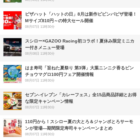
ピザハット「ハットの日」8月は新作ビビンバピザ登場！
Mサイズ810円～の特大セール開催
08月07日 11時30分
スシロー×GAZOO Racing初コラボ！夏休み限定ミニカ
ー付きメニュー登場
08月08日 11時30分
はま寿司「旨ねた夏祭り 第3弾」大葉ニンニク香るビン
チョウマグロ100円フェア開催情報
08月07日 11時30分
セブン‐イレブン「カレーフェス」全15品商品詳細とお得
な限定キャンペーン情報
08月07日 11時30分
110円から！スシロー夏の大とろ＆ジャンボとろサーモ
ンが登場―期間限定寿司キャンペーンまとめ
08月07日 11時30分