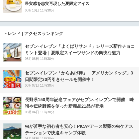
果実感を忠実再現した夏限定アイス
08月10日 11時30分
トレンド | アクセスランキング
セブン‐イレブン「よくばりサンド」シリーズ新作チョコ
ミント登場｜夏限定スイーツサンドの爽快な魅力
08月06日 11時30分
セブン‐イレブン「からあげ棒」「アメリカンドッグ」3
日間限定30円引きセールを開催中！
08月07日 11時30分
長野県150周年記念フェアがセブン-イレブンで開催 味
噌や伝統野菜を使った新商品21品が登場
08月04日 11時30分
虫が苦手な初心者も安心！PICA×アース製薬の虫ケアス
テーションで快適キャンプ体験
08月05日 11時30分