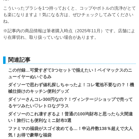
こういったブラシを1つ持っておくと、コップやボトルの洗浄がとて
も楽になりますよ！気になる方は、ぜひチェックしてみてください
ね。
※記事内の商品情報は筆者購入時点（2025年11月）です。店舗によ
り在庫切れ、取り扱っていない場合があります。
関連記事
この付録…可愛すぎて3つセットで揃えたい！ベイマックスのニ
ューイヤーぬいぐるみ
ダイソーで思わず値札探しちゃったよ！コレ電池不要なの？！機
械仕掛けのキッチン便利グッズ
ダイソーさんコレ300円なの？！ヴィンテージショップで売って
るヤツみたい♡レトロなグラス
ダイソーのこれ凄すぎるよ！普通の100均財布と思ったら大間違
い！旅行にも便利なミニ財布3選
ファミマの福袋がスゴイ攻めてる…！申込件数138％超えで大人
気！お得で豪華な福袋