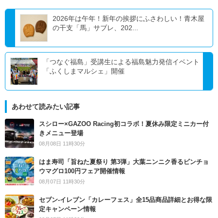
2026年は午年！新年の挨拶にふさわしい！青木屋
の干支「馬」サブレ、202...
「つなぐ福島」受講生による福島魅力発信イベント
「ふくしまマルシェ」開催
あわせて読みたい記事
スシロー×GAZOO Racing初コラボ！夏休み限定ミニカー付
きメニュー登場
08月08日 11時30分
はま寿司「旨ねた夏祭り 第3弾」大葉ニンニク香るビンチョ
ウマグロ100円フェア開催情報
08月07日 11時30分
セブン‐イレブン「カレーフェス」全15品商品詳細とお得な限
定キャンペーン情報