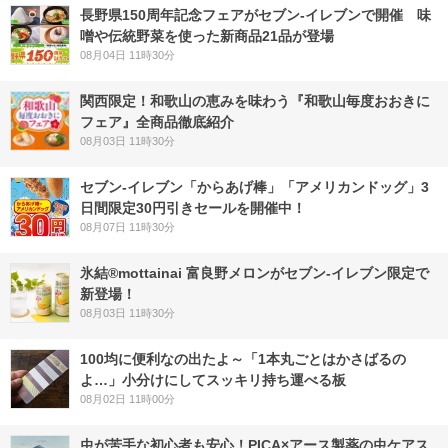
長野県150周年記念フェアがセブン-イレブンで開催 味
噌や伝統野菜を使った新商品21品が登場
08月04日 11時30分
関西限定！和歌山の恵みを味わう『和歌山毎度おおきに
フェア』全商品徹底紹介
08月03日 11時30分
セブン‐イレブン「からあげ棒」「アメリカンドッグ」3
日間限定30円引きセールを開催中！
08月07日 11時30分
氷結®mottainai 富良野メロンがセブン‐イレブン限定で
新登場！
08月03日 11時30分
100均に便利なの出たよ～「1本丸ごとはかさばるの
よ…」小分けにしてスッキリ持ち運べる板
08月02日 11時00分
虫が苦手な初心者も安心！PICA×アース製薬の虫ケアス