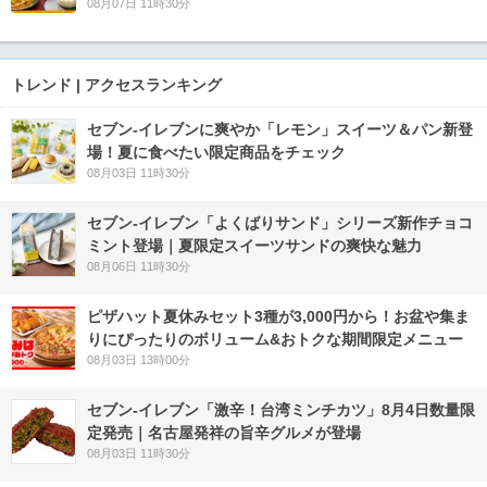
08月07日 11時30分
トレンド | アクセスランキング
セブン‐イレブンに爽やか「レモン」スイーツ＆パン新登
場！夏に食べたい限定商品をチェック
08月03日 11時30分
セブン‐イレブン「よくばりサンド」シリーズ新作チョコ
ミント登場｜夏限定スイーツサンドの爽快な魅力
08月06日 11時30分
ピザハット夏休みセット3種が3,000円から！お盆や集ま
りにぴったりのボリューム&おトクな期間限定メニュー
08月03日 13時00分
セブン-イレブン「激辛！台湾ミンチカツ」8月4日数量限
定発売｜名古屋発祥の旨辛グルメが登場
08月03日 11時30分