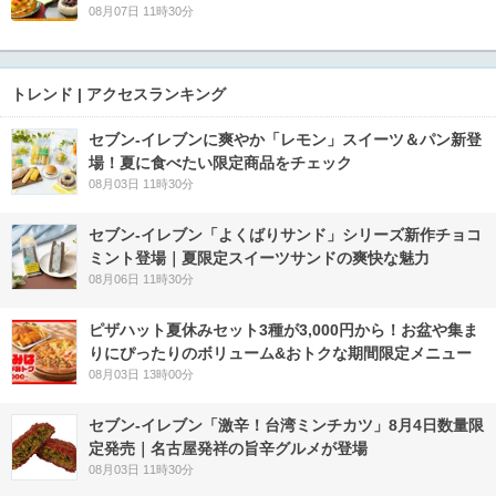
08月07日 11時30分
トレンド | アクセスランキング
セブン‐イレブンに爽やか「レモン」スイーツ＆パン新登
場！夏に食べたい限定商品をチェック
08月03日 11時30分
セブン‐イレブン「よくばりサンド」シリーズ新作チョコ
ミント登場｜夏限定スイーツサンドの爽快な魅力
08月06日 11時30分
ピザハット夏休みセット3種が3,000円から！お盆や集ま
りにぴったりのボリューム&おトクな期間限定メニュー
08月03日 13時00分
セブン-イレブン「激辛！台湾ミンチカツ」8月4日数量限
定発売｜名古屋発祥の旨辛グルメが登場
08月03日 11時30分