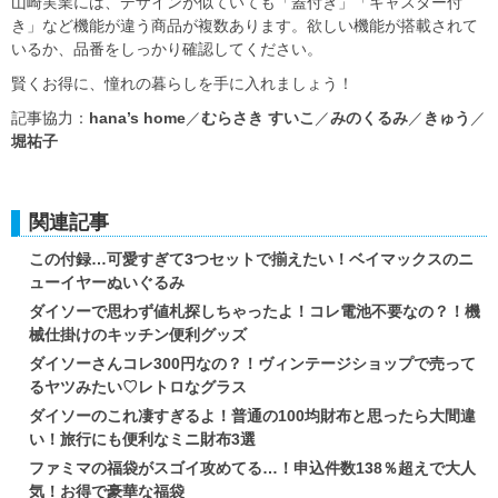
山崎実業には、デザインが似ていても「蓋付き」「キャスター付
き」など機能が違う商品が複数あります。欲しい機能が搭載されて
いるか、品番をしっかり確認してください。
賢くお得に、憧れの暮らしを手に入れましょう！
記事協力：
hana’s home
／
むらさき すいこ
／
みのくるみ
／
きゅう
／
堀祐子
関連記事
この付録…可愛すぎて3つセットで揃えたい！ベイマックスのニ
ューイヤーぬいぐるみ
ダイソーで思わず値札探しちゃったよ！コレ電池不要なの？！機
械仕掛けのキッチン便利グッズ
ダイソーさんコレ300円なの？！ヴィンテージショップで売って
るヤツみたい♡レトロなグラス
ダイソーのこれ凄すぎるよ！普通の100均財布と思ったら大間違
い！旅行にも便利なミニ財布3選
ファミマの福袋がスゴイ攻めてる…！申込件数138％超えで大人
気！お得で豪華な福袋