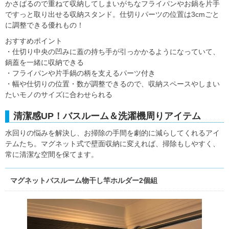
かさばるので重ねて収納してしまいがちなフライパンやお鍋を片手
ですっと取り出せる収納スタンド。仕切りパーツの位置は3cmごと
に調整できる優れもの！
おすすめポイント
・仕切り中央の凹みに蓋の持ち手が引っかかるようになっていて、
鍋蓋を一緒に収納できる
・フライパンや片手鍋の柄を支えるパーツ付き
・幅や仕切りの位置・数が調整できるので、収納スペースやしまい
たいモノのサイズに合わせられる
清潔感UP！バスルーム＆洗濯機周りアイテム
水回りの悩みを解決し、お掃除の手間を劇的に減らしてくれるアイ
テムたち。マグネット式で壁面収納に変えれば、掃除もしやすく、
常に清潔な空間を保てます。
マグネットバスルーム物干し竿ホルダー2個組