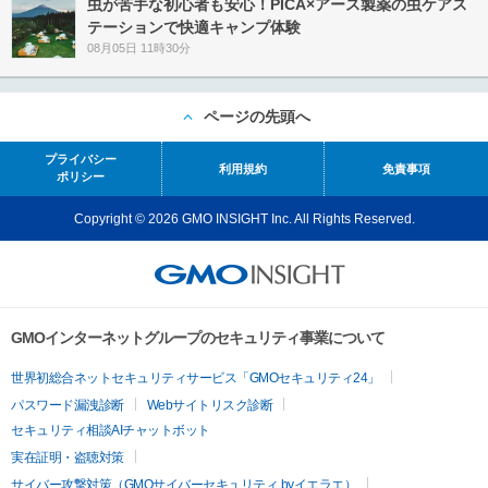
虫が苦手な初心者も安心！PICA×アース製薬の虫ケアス
テーションで快適キャンプ体験
08月05日 11時30分
ページの先頭へ
プライバシー
利用規約
免責事項
ポリシー
Copyright © 2026 GMO INSIGHT Inc. All Rights Reserved.
GMOインターネットグループのセキュリティ事業について
世界初総合ネットセキュリティサービス「GMOセキュリティ24」
パスワード漏洩診断
Webサイトリスク診断
セキュリティ相談AIチャットボット
実在証明・盗聴対策
サイバー攻撃対策（GMOサイバーセキュリティ byイエラエ）