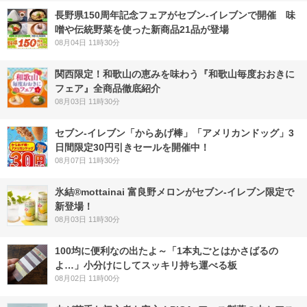
長野県150周年記念フェアがセブン-イレブンで開催 味
噌や伝統野菜を使った新商品21品が登場
08月04日 11時30分
関西限定！和歌山の恵みを味わう『和歌山毎度おおきに
フェア』全商品徹底紹介
08月03日 11時30分
セブン‐イレブン「からあげ棒」「アメリカンドッグ」3
日間限定30円引きセールを開催中！
08月07日 11時30分
氷結®mottainai 富良野メロンがセブン‐イレブン限定で
新登場！
08月03日 11時30分
100均に便利なの出たよ～「1本丸ごとはかさばるの
よ…」小分けにしてスッキリ持ち運べる板
08月02日 11時00分