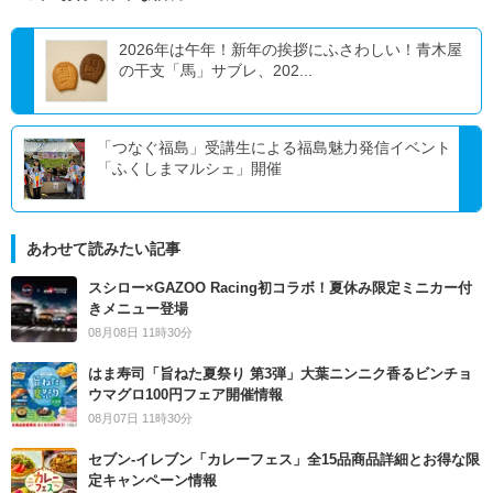
2026年は午年！新年の挨拶にふさわしい！青木屋
の干支「馬」サブレ、202...
「つなぐ福島」受講生による福島魅力発信イベント
「ふくしまマルシェ」開催
あわせて読みたい記事
スシロー×GAZOO Racing初コラボ！夏休み限定ミニカー付
きメニュー登場
08月08日 11時30分
はま寿司「旨ねた夏祭り 第3弾」大葉ニンニク香るビンチョ
ウマグロ100円フェア開催情報
08月07日 11時30分
セブン‐イレブン「カレーフェス」全15品商品詳細とお得な限
定キャンペーン情報