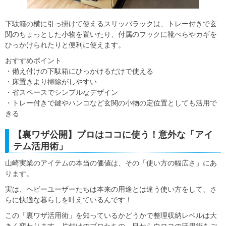
下駄箱の横に引っ掛けて使えるスリッパラックは、トレー付きで玄
関のちょっとした小物を置いたり、付属のフックに靴べらやカギを
ひっかけられたりと便利に使えます。
おすすめポイント
・
備え付けの下駄箱にひっかけるだけで使える
・床置きより掃除がしやすい
・省スペースでシンプルなデザイン
・トレー付きで鍵やハンコなど玄関の小物の定位置としても活用で
きる
【裏ワザ公開】プロはココに使う！意外な「アイ
テム活用術」
山崎実業のアイテムの本当の価値は、その「使い方の幅広さ」にあ
ります。
実は、ヘビーユーザーたちは本来の用途とは違う使い方をして、さ
らに快適な暮らしを叶えているんです！
この「裏ワザ活用術」を知っているかどうかで整理収納レベルは大
きく変わります。片付けのプロたちの、目からウロコの活用術をご