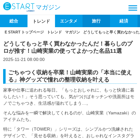
マガジン
総合
エンタメ
旅行
経済
トレンド
E START トップページ
トレンド
マガジン
どうしてもっと早く買わなかった
どうしてもっと早く買わなかったんだ！暮らしのプ
ロが推す！山崎実業の使ってよかった名品11選
2025-11-21 08:00:00
ごちゃつく収納を卒業！山崎実業の「本当に使え
る」神グッズで憧れの整理収納を叶える
家事や仕事に追われる毎日。「もっとおしゃれに、もっと快適に暮
らしたい！」そう思っていても、気がつけばキッチンや洗面所はモ
ノでごちゃつき、生活感が溢れてしまう…。
そんな悩みを一瞬で解決してくれるのが、山崎実業（Yamazaki）の
アイテムたち。
特に「タワー（TOWER）」シリーズは、シンプルかつ洗練された
デザインで、「見せる収納」を叶えると、おしゃれなインスタグラ