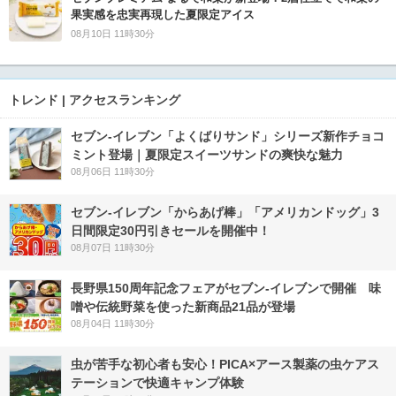
果実感を忠実再現した夏限定アイス
08月10日 11時30分
トレンド | アクセスランキング
セブン‐イレブン「よくばりサンド」シリーズ新作チョコ
ミント登場｜夏限定スイーツサンドの爽快な魅力
08月06日 11時30分
セブン‐イレブン「からあげ棒」「アメリカンドッグ」3
日間限定30円引きセールを開催中！
08月07日 11時30分
長野県150周年記念フェアがセブン-イレブンで開催 味
噌や伝統野菜を使った新商品21品が登場
08月04日 11時30分
虫が苦手な初心者も安心！PICA×アース製薬の虫ケアス
テーションで快適キャンプ体験