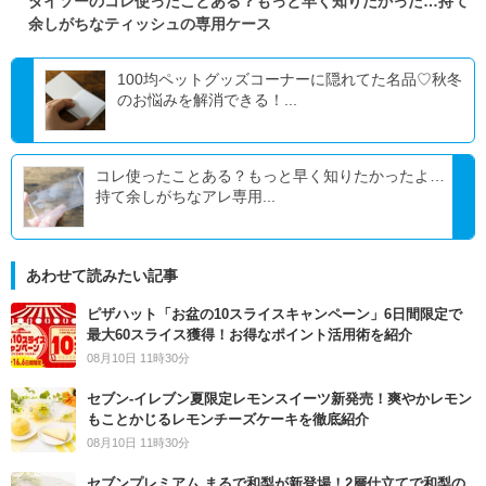
ダイソーのコレ使ったことある？もっと早く知りたかった…持て
余しがちなティッシュの専用ケース
100均ペットグッズコーナーに隠れてた名品♡秋冬
のお悩みを解消できる！...
コレ使ったことある？もっと早く知りたかったよ…
持て余しがちなアレ専用...
あわせて読みたい記事
ピザハット「お盆の10スライスキャンペーン」6日間限定で
最大60スライス獲得！お得なポイント活用術を紹介
08月10日 11時30分
セブン‐イレブン夏限定レモンスイーツ新発売！爽やかレモン
もことかじるレモンチーズケーキを徹底紹介
08月10日 11時30分
セブンプレミアム まるで和梨が新登場！2層仕立てで和梨の