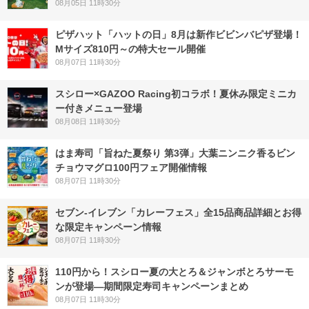
08月05日 11時30分
ピザハット「ハットの日」8月は新作ビビンバピザ登場！
Mサイズ810円～の特大セール開催
08月07日 11時30分
スシロー×GAZOO Racing初コラボ！夏休み限定ミニカ
ー付きメニュー登場
08月08日 11時30分
はま寿司「旨ねた夏祭り 第3弾」大葉ニンニク香るビン
チョウマグロ100円フェア開催情報
08月07日 11時30分
セブン‐イレブン「カレーフェス」全15品商品詳細とお得
な限定キャンペーン情報
08月07日 11時30分
110円から！スシロー夏の大とろ＆ジャンボとろサーモ
ンが登場―期間限定寿司キャンペーンまとめ
08月07日 11時30分