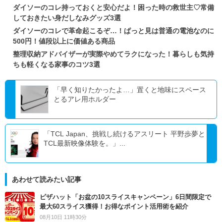
ダイソーのコレ持っておくと安心だよ！困った時の救世主♡常備
しておきたい身だしなみグッズ3選
ダイソーのコレで革命起こるぞ…！ぱっと見は普通の電池なのに
500円！値段以上に価値ある商品
整理収納アドバイザーが実際やめてラクになった！暮らしも気持
ちも軽くなる家事のコツ3選
「早く知りたかったよ…」置くと地味にスペース
とるアレ用ホルダー
「TCL Japan、挑戦し続けるアスリート 平野歩夢と
TCL最新映像体験を。」...
あわせて読みたい記事
ピザハット「お盆の10スライスキャンペーン」6日間限定で
最大60スライス獲得！お得なポイント活用術を紹介
08月10日 11時30分