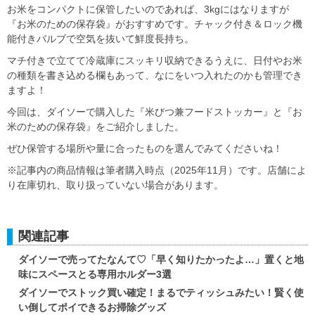
お米をコンパクトに保管したいのであれば、3kgにはなりますが
『お米のための保存袋』がおすすめです。チャック付き＆ロック機
能付きバルブで空気を抜いて鮮度長持ち。
マチ付きで立てて冷蔵庫にスッキリ収納できるうえに、日付やお米
の種類を書き込める欄もあって、なにをいつ入れたのかも管理でき
ますよ！
今回は、ダイソーで購入した『米びつ兼フードストッカー』と『お
米のための保存袋』をご紹介しました。
ぜひ保管する場所や量に合ったものを選んでみてくださいね！
※記事内の商品情報は筆者購入時点（2025年11月）です。店舗によ
り在庫切れ、取り扱っていない場合があります。
関連記事
ダイソーで売ってたなんて♡「早く知りたかったよ…」置くと地
味にスペースとる専用ホルダー3選
ダイソーでストック買い確定！まるでティッシュみたい！賢く使
い倒してポイできるお掃除グッズ