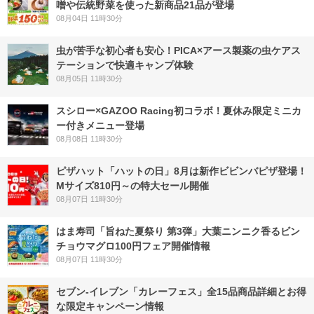
噌や伝統野菜を使った新商品21品が登場
08月04日 11時30分
虫が苦手な初心者も安心！PICA×アース製薬の虫ケアス
テーションで快適キャンプ体験
08月05日 11時30分
スシロー×GAZOO Racing初コラボ！夏休み限定ミニカ
ー付きメニュー登場
08月08日 11時30分
ピザハット「ハットの日」8月は新作ビビンバピザ登場！
Mサイズ810円～の特大セール開催
08月07日 11時30分
はま寿司「旨ねた夏祭り 第3弾」大葉ニンニク香るビン
チョウマグロ100円フェア開催情報
08月07日 11時30分
セブン‐イレブン「カレーフェス」全15品商品詳細とお得
な限定キャンペーン情報