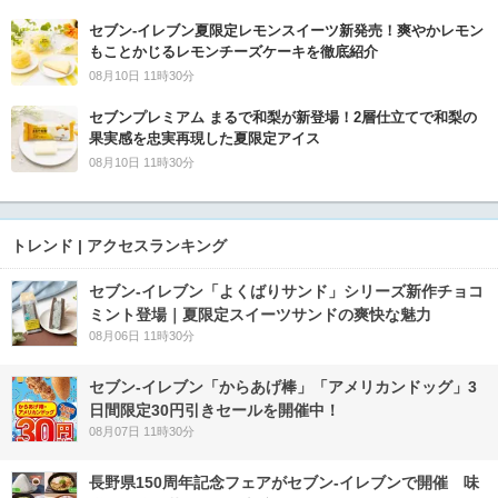
セブン‐イレブン夏限定レモンスイーツ新発売！爽やかレモン
もことかじるレモンチーズケーキを徹底紹介
08月10日 11時30分
セブンプレミアム まるで和梨が新登場！2層仕立てで和梨の
果実感を忠実再現した夏限定アイス
08月10日 11時30分
トレンド | アクセスランキング
セブン‐イレブン「よくばりサンド」シリーズ新作チョコ
ミント登場｜夏限定スイーツサンドの爽快な魅力
08月06日 11時30分
セブン‐イレブン「からあげ棒」「アメリカンドッグ」3
日間限定30円引きセールを開催中！
08月07日 11時30分
長野県150周年記念フェアがセブン-イレブンで開催 味