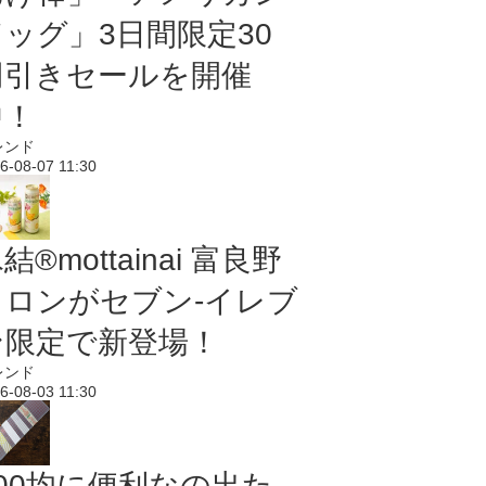
ドッグ」3日間限定30
円引きセールを開催
中！
レンド
6-08-07 11:30
結®mottainai 富良野
メロンがセブン‐イレブ
ン限定で新登場！
レンド
6-08-03 11:30
100均に便利なの出た