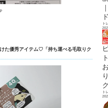
P
ト
202
けた優秀アイテム♡「持ち運べる毛取りク
ト
ト
202