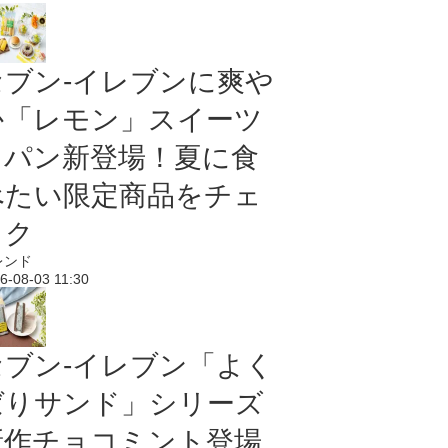
セブン‐イレブンに爽や
か「レモン」スイーツ
＆パン新登場！夏に食
べたい限定商品をチェ
ック
レンド
6-08-03 11:30
セブン‐イレブン「よく
ばりサンド」シリーズ
新作チョコミント登場