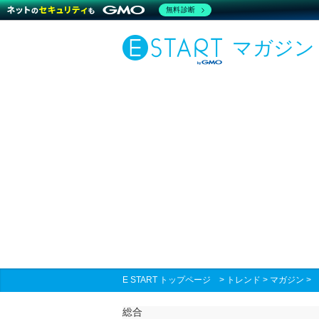
無料診断
マガジン
E START トップページ
>
トレンド
>
マガジン
総合