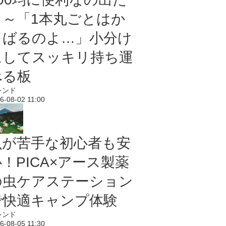
よ～「1本丸ごとはか
さばるのよ…」小分け
にしてスッキリ持ち運
べる板
レンド
6-08-02 11:00
虫が苦手な初心者も安
！PICA×アース製薬
の虫ケアステーション
で快適キャンプ体験
レンド
6-08-05 11:30