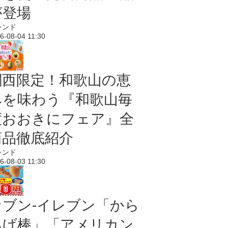
が登場
レンド
6-08-04 11:30
関西限定！和歌山の恵
みを味わう『和歌山毎
度おおきにフェア』全
商品徹底紹介
レンド
6-08-03 11:30
セブン‐イレブン「から
あげ棒」「アメリカン