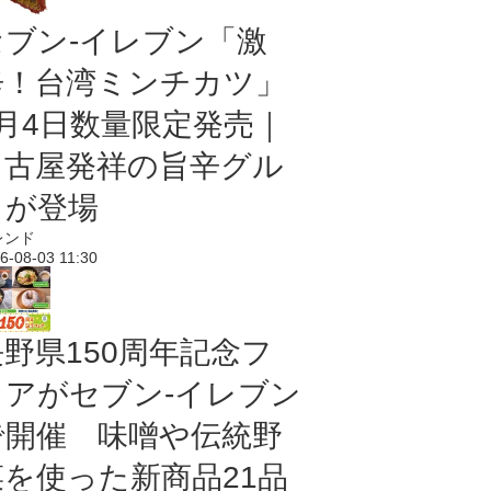
セブン-イレブン「激
辛！台湾ミンチカツ」
8月4日数量限定発売｜
名古屋発祥の旨辛グル
メが登場
レンド
6-08-03 11:30
長野県150周年記念フ
ェアがセブン-イレブン
で開催 味噌や伝統野
菜を使った新商品21品