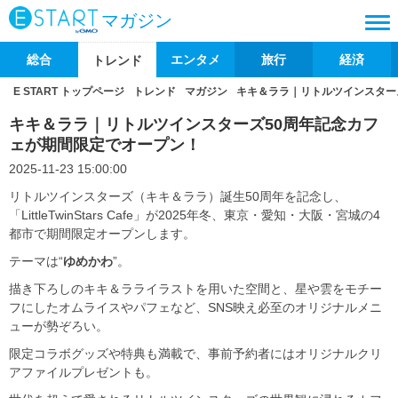
マガジン
総合
エンタメ
旅行
経済
トレンド
E START トップページ
トレンド
マガジン
キキ＆ララ｜リトルツインスター
キキ＆ララ｜リトルツインスターズ50周年記念カフ
ェが期間限定でオープン！
2025-11-23 15:00:00
リトルツインスターズ（キキ＆ララ）誕生50周年を記念し、
「LittleTwinStars Cafe」が2025年冬、東京・愛知・大阪・宮城の4
都市で期間限定オープンします。
テーマは“
ゆめかわ
”。
描き下ろしのキキ＆ラライラストを用いた空間と、星や雲をモチー
フにしたオムライスやパフェなど、SNS映え必至のオリジナルメニ
ューが勢ぞろい。
限定コラボグッズや特典も満載で、事前予約者にはオリジナルクリ
アファイルプレゼントも。