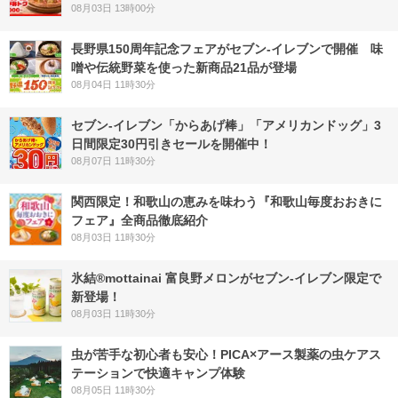
08月03日 13時00分
長野県150周年記念フェアがセブン-イレブンで開催 味
噌や伝統野菜を使った新商品21品が登場
08月04日 11時30分
セブン‐イレブン「からあげ棒」「アメリカンドッグ」3
日間限定30円引きセールを開催中！
08月07日 11時30分
関西限定！和歌山の恵みを味わう『和歌山毎度おおきに
フェア』全商品徹底紹介
08月03日 11時30分
氷結®mottainai 富良野メロンがセブン‐イレブン限定で
新登場！
08月03日 11時30分
虫が苦手な初心者も安心！PICA×アース製薬の虫ケアス
テーションで快適キャンプ体験
08月05日 11時30分