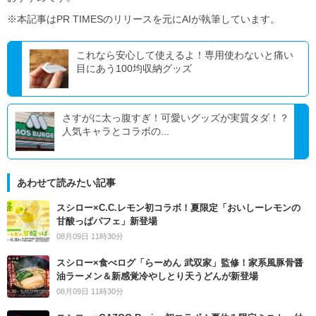
※本記事はPR TIMESのリリースを元にAIが執筆しています。
これなら安心して使えるよ！専用使わないと痛い
目にあう100均収納グッズ
さすがに太っ腹すぎ！可愛いグッズが実質タダ！？
人気キャラとコラボの...
あわせて読みたい記事
スシロー×C.C.レモン初コラボ！夏限定「おいしーレモンの
甘酸っぱパフェ」新登場
08月09日 11時30分
スシロー×食べログ「らーめん 武双家」監修！家系風豚骨醤
油ラーメン＆新感覚冷やしとり天うどんが新登場
08月09日 11時30分