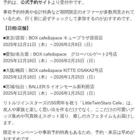
予約は、
公式予約サイト
より受付中です。
事前予約特典や会計特典など期間限定のオファーが多数用意されて
いるため、行く前に必ずチェックして参加するのがおすすめです。
【日程/店舗】
■東京/原宿：BOX cafe&space キュープラザ原宿店
2025年12月11日（木）～2026年2月8日（日）
■愛知/名古屋：BOX cafe&space グローバルゲート2号店
2025年12月18日（木）～2026年2月15日（日）
■大阪/梅田：BOX cafe&space KITTE OSAKA2号店
2025年12月18日（木）～2026年1月25日（日）
■宮城/仙台：BALLER:S イオンモール新利府店
2025年12月18日（木）～2026年1月25日（日）
リトルツインスターズの50周年を祝う「LittleTwinStars Cafe」は、
友人や家族と楽しく思い出を作るだけでなく、ここだけの可愛いグ
ッズ集めや写真映えスポット巡り、癒しのカフェタイムもお届けし
ます。
限定キャンペーンや事前予約特典もあるため、予約・来店は早めが
おすすめです。