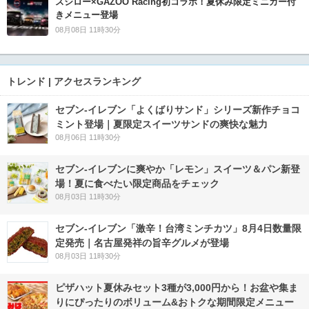
スシロー×GAZOO Racing初コラボ！夏休み限定ミニカー付
きメニュー登場
08月08日 11時30分
トレンド | アクセスランキング
セブン‐イレブン「よくばりサンド」シリーズ新作チョコ
ミント登場｜夏限定スイーツサンドの爽快な魅力
08月06日 11時30分
セブン‐イレブンに爽やか「レモン」スイーツ＆パン新登
場！夏に食べたい限定商品をチェック
08月03日 11時30分
セブン-イレブン「激辛！台湾ミンチカツ」8月4日数量限
定発売｜名古屋発祥の旨辛グルメが登場
08月03日 11時30分
ピザハット夏休みセット3種が3,000円から！お盆や集ま
りにぴったりのボリューム&おトクな期間限定メニュー