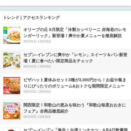
トレンド | アクセスランキング
オリーブの丘 8月限定「冷製カッペリーニ 赤海老のレモ
ンガーリック」新登場！爽やか夏メニューを徹底解説
08月01日 11時30分
セブン‐イレブンに爽やか「レモン」スイーツ＆パン新登
場！夏に食べたい限定商品をチェック
08月03日 11時30分
ピザハット夏休みセット3種が3,000円から！お盆や集ま
りにぴったりのボリューム&おトクな期間限定メニュー
08月03日 13時00分
関西限定！和歌山の恵みを味わう『和歌山毎度おおきに
フェア』全商品徹底紹介
08月03日 11時30分
セブン-イレブン「激辛！台湾ミンチカツ」8月4日数量限