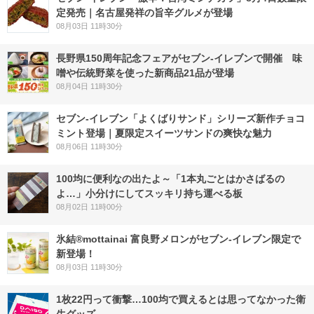
定発売｜名古屋発祥の旨辛グルメが登場
08月03日 11時30分
長野県150周年記念フェアがセブン-イレブンで開催 味
噌や伝統野菜を使った新商品21品が登場
08月04日 11時30分
セブン‐イレブン「よくばりサンド」シリーズ新作チョコ
ミント登場｜夏限定スイーツサンドの爽快な魅力
08月06日 11時30分
100均に便利なの出たよ～「1本丸ごとはかさばるの
よ…」小分けにしてスッキリ持ち運べる板
08月02日 11時00分
氷結®mottainai 富良野メロンがセブン‐イレブン限定で
新登場！
08月03日 11時30分
1枚22円って衝撃…100均で買えるとは思ってなかった衛
生グッズ