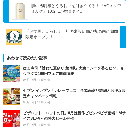
肌の透明感とうるおいを引き立てる！『VCスクワ
ミルク』100mLが増量タイ...
「お文具といっしょ」初の常設店舗が丸の内に期間
限定オープン！
あわせて読みたい記事
はま寿司「旨ねた夏祭り 第3弾」大葉ニンニク香るビンチョ
ウマグロ100円フェア開催情報
08月07日 11時30分
セブン‐イレブン「カレーフェス」全15品商品詳細とお得な限
定キャンペーン情報
08月07日 11時30分
ピザハット「ハットの日」8月は新作ビビンバピザ登場！Mサ
イズ810円～の特大セール開催
08月07日 11時30分