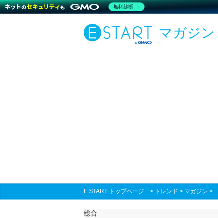
無料診断
マガジン
E START トップページ
>
トレンド
>
マガジン
総合