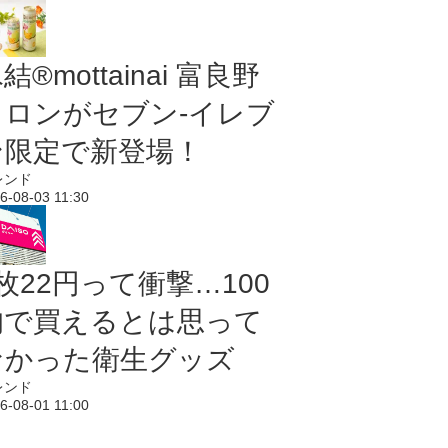
結®mottainai 富良野
メロンがセブン‐イレブ
ン限定で新登場！
レンド
6-08-03 11:30
枚22円って衝撃…100
均で買えるとは思って
なかった衛生グッズ
レンド
6-08-01 11:00