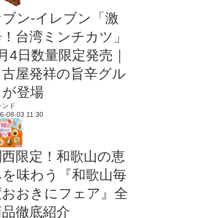
セブン-イレブン「激
辛！台湾ミンチカツ」
8月4日数量限定発売｜
名古屋発祥の旨辛グル
メが登場
レンド
6-08-03 11:30
関西限定！和歌山の恵
みを味わう『和歌山毎
度おおきにフェア』全
商品徹底紹介