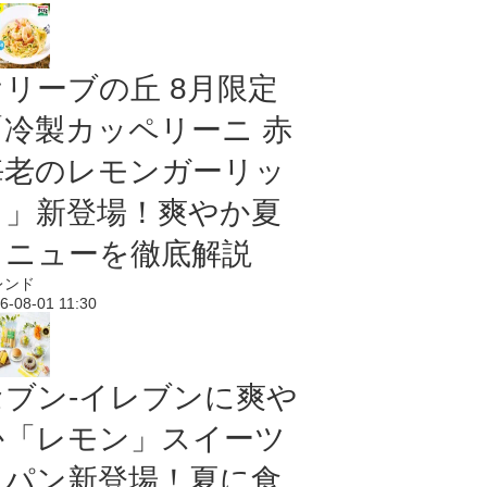
オリーブの丘 8月限定
「冷製カッペリーニ 赤
海老のレモンガーリッ
ク」新登場！爽やか夏
メニューを徹底解説
レンド
6-08-01 11:30
セブン‐イレブンに爽や
か「レモン」スイーツ
＆パン新登場！夏に食