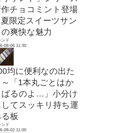
新作チョコミント登場
｜夏限定スイーツサン
ドの爽快な魅力
レンド
6-08-06 11:30
100均に便利なの出た
よ～「1本丸ごとはか
さばるのよ…」小分け
にしてスッキリ持ち運
べる板
レンド
6-08-02 11:00