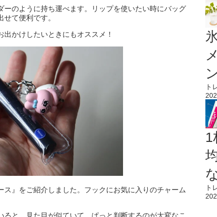
ダーのように持ち運べます。リップを使いたい時にバッグ
出せて便利です。
氷
お出かけしたいときにもオススメ！
ト
202
1
ト
ース』をご紹介しました。フックにお気に入りのチャーム
202
。
いると、見た目が似ていて、ぱっと判断するのが大変なこ