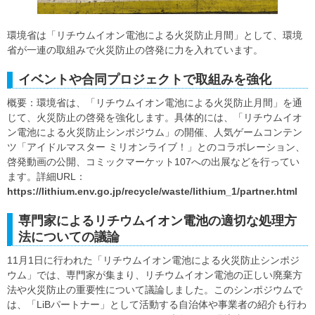
環境省は「リチウムイオン電池による火災防止月間」として、環境
省が一連の取組みで火災防止の啓発に力を入れています。
イベントや合同プロジェクトで取組みを強化
概要：環境省は、「リチウムイオン電池による火災防止月間」を通
じて、火災防止の啓発を強化します。具体的には、「リチウムイオ
ン電池による火災防止シンポジウム」の開催、人気ゲームコンテン
ツ「アイドルマスター ミリオンライブ！」とのコラボレーション、
啓発動画の公開、コミックマーケット107への出展などを行ってい
ます。詳細URL：
https://lithium.env.go.jp/recycle/waste/lithium_1/partner.html
専門家によるリチウムイオン電池の適切な処理方
法についての議論
11月1日に行われた「リチウムイオン電池による火災防止シンポジ
ウム」では、専門家が集まり、リチウムイオン電池の正しい廃棄方
法や火災防止の重要性について議論しました。このシンポジウムで
は、「LiBパートナー」として活動する自治体や事業者の紹介も行わ