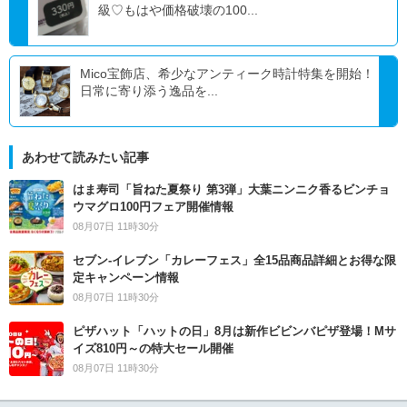
級♡もはや価格破壊の100...
Mico宝飾店、希少なアンティーク時計特集を開始！
日常に寄り添う逸品を...
あわせて読みたい記事
はま寿司「旨ねた夏祭り 第3弾」大葉ニンニク香るビンチョ
ウマグロ100円フェア開催情報
08月07日 11時30分
セブン‐イレブン「カレーフェス」全15品商品詳細とお得な限
定キャンペーン情報
08月07日 11時30分
ピザハット「ハットの日」8月は新作ビビンバピザ登場！Mサ
イズ810円～の特大セール開催
08月07日 11時30分