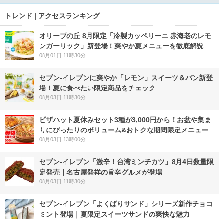
トレンド | アクセスランキング
オリーブの丘 8月限定「冷製カッペリーニ 赤海老のレモ
ンガーリック」新登場！爽やか夏メニューを徹底解説
08月01日 11時30分
セブン‐イレブンに爽やか「レモン」スイーツ＆パン新登
場！夏に食べたい限定商品をチェック
08月03日 11時30分
ピザハット夏休みセット3種が3,000円から！お盆や集ま
りにぴったりのボリューム&おトクな期間限定メニュー
08月03日 13時00分
セブン-イレブン「激辛！台湾ミンチカツ」8月4日数量限
定発売｜名古屋発祥の旨辛グルメが登場
08月03日 11時30分
セブン‐イレブン「よくばりサンド」シリーズ新作チョコ
ミント登場｜夏限定スイーツサンドの爽快な魅力