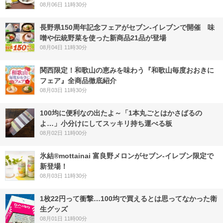
08月06日 11時30分
長野県150周年記念フェアがセブン-イレブンで開催 味
噌や伝統野菜を使った新商品21品が登場
08月04日 11時30分
関西限定！和歌山の恵みを味わう『和歌山毎度おおきに
フェア』全商品徹底紹介
08月03日 11時30分
100均に便利なの出たよ～「1本丸ごとはかさばるの
よ…」小分けにしてスッキリ持ち運べる板
08月02日 11時00分
氷結®mottainai 富良野メロンがセブン‐イレブン限定で
新登場！
08月03日 11時30分
1枚22円って衝撃…100均で買えるとは思ってなかった衛
生グッズ
08月01日 11時00分