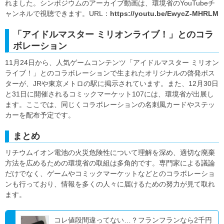
れました。シンポジウムのアーカイブ動画は、環境省のYouTubeチ
ャンネルで視聴できます。URL：
https://youtu.be/EwycZ-MHRLM
「アイドルマスター ミリオンライブ！」とのコラ
ボレーション
11月24日から、人気ゲームコンテンツ「アイドルマスター ミリオン
ライブ！」とのコラボレーションで生まれたオリジナルの啓発ポス
ターが、JRや東京メトロの駅に掲示されています。また、12月30日
と31日に開催されるコミックマーケット107には、環境省が出展し
ます。ここでは、同じくコラボレーションの名刺風カードやステッ
カーを配布予定です。
まとめ
リチウムイオン電池の火災危険性について理解を深め、適切な廃棄
方法を広めるための環境省の取組は多角的です。専門家による議論
だけでなく、ゲームやコミックマーケットなどとのコラボレーショ
ンも行っており、情報を多くの人々に届けるための努力が見て取れ
ます。
コレ値段間違ってない…？フランフランなら2千円