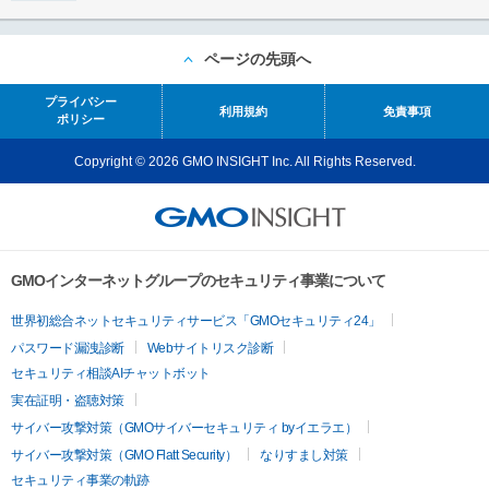
ページの先頭へ
プライバシー
利用規約
免責事項
ポリシー
Copyright © 2026 GMO INSIGHT Inc. All Rights Reserved.
GMOインターネットグループのセキュリティ事業について
世界初総合ネットセキュリティサービス「GMOセキュリティ24」
パスワード漏洩診断
Webサイトリスク診断
セキュリティ相談AIチャットボット
実在証明・盗聴対策
サイバー攻撃対策（GMOサイバーセキュリティ byイエラエ）
サイバー攻撃対策（GMO Flatt Security）
なりすまし対策
セキュリティ事業の軌跡