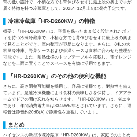
背の低い設計で、小柄な方でも背伸びをせずに最上段の奥まで手が
届く特徴を持つ冷蔵庫として、2025年12月上旬に発売予定です。
冷凍冷蔵庫「HR-D260KW」の特徴
概要：「HR-D260KW」は、容量を保ったまま低く設計されたボデ
ィを持つ冷凍冷蔵庫で、小柄な方でも背伸びをせずに最上段の奥ま
で見ることができ、庫内整理が容易になります。さらに、84Lの大
容量冷凍庫、野菜ケースおよび低温ケースは食材に合わせた整理が
可能です。また、耐熱仕様のトップテーブルを搭載し、電子レンジ
などを上面に置くことでスペースを有効に活用できます。
「HR-D260KW」のその他の便利な機能
さらに、高さ調整可能棚を採用し、容易に清掃でき、耐熱性も備え
ています。急速冷凍機能により食材の美味しさを保持し、ドアアラ
ームでドアの開け忘れを知らせます。「HR-D260KW」は、省エネ
であり、年間消費電力量は334kWh/年とされています。さらに、運
転音は静音約20dB(A)で静粛性を重視しています。
まとめ
ハイセンスの新型冷凍冷蔵庫「HR-D260KW」は、家庭でのまとめ