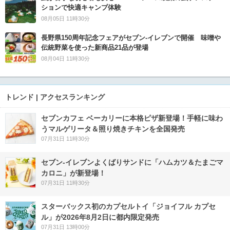
ションで快適キャンプ体験
08月05日 11時30分
長野県150周年記念フェアがセブン-イレブンで開催 味噌や
伝統野菜を使った新商品21品が登場
08月04日 11時30分
トレンド | アクセスランキング
セブンカフェ ベーカリーに本格ピザ新登場！手軽に味わ
うマルゲリータ＆照り焼きチキンを全国発売
07月31日 11時30分
セブン‐イレブンよくばりサンドに「ハムカツ＆たまごマ
カロニ」が新登場！
07月31日 11時30分
スターバックス初のカプセルトイ「ジョイフル カプセ
ル」が2026年8月2日に都内限定発売
07月31日 13時00分