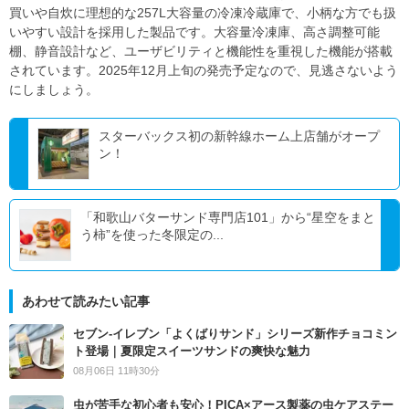
買いや自炊に理想的な257L大容量の冷凍冷蔵庫で、小柄な方でも扱
いやすい設計を採用した製品です。大容量冷凍庫、高さ調整可能
棚、静音設計など、ユーザビリティと機能性を重視した機能が搭載
されています。2025年12月上旬の発売予定なので、見逃さないよう
にしましょう。
スターバックス初の新幹線ホーム上店舗がオープ
ン！
「和歌山バターサンド専門店101」から“星空をまと
う柿”を使った冬限定の...
あわせて読みたい記事
セブン‐イレブン「よくばりサンド」シリーズ新作チョコミン
ト登場｜夏限定スイーツサンドの爽快な魅力
08月06日 11時30分
虫が苦手な初心者も安心！PICA×アース製薬の虫ケアステー