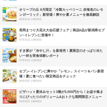
オリーブの丘 8月限定「冷製カッペリーニ 赤海老のレモ
ンガーリック」新登場！爽やか夏メニューを徹底解説
08月01日 11時30分
長岡まつり大花火大会応援フェア｜商品6品が新潟県セブ
ン−イレブンに登場中！
07月31日 11時30分
すき家が「冷やし汁」を新発売！夏限定のさっぱり冷た
い一杯を実食体験レポート
07月31日 11時30分
セブン‐イレブンに爽やか「レモン」スイーツ＆パン新登
場！夏に食べたい限定商品をチェック
08月03日 11時30分
ピザハット夏休みセット3種が3,000円から！お盆や集ま
りにぴったりのボリューム&おトクな期間限定メニュー
08月03日 13時00分