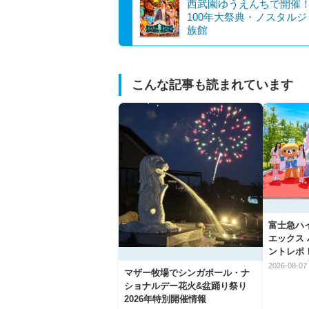
西武園ゆうえんちで開催
100年大祭典・ノスタル
族館
こんな記事も読まれています
富士急ハ
エックス
ントレポ
2026-08-07 
マザー牧場でシンガポール・ナ
ショナルデー花火&盆踊り祭り
2026年特別開催情報