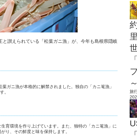
王と讃えられている「松葉ガニ漁」が、今年も島根県隠岐
り松葉ガニ漁が本格的に解禁されました。独自の「カニ篭漁」
旅
ます。
202
U
な生育環境を作り上げています。また、独特の「カニ篭漁」に
揚がり、その鮮度と味を保持します。
「