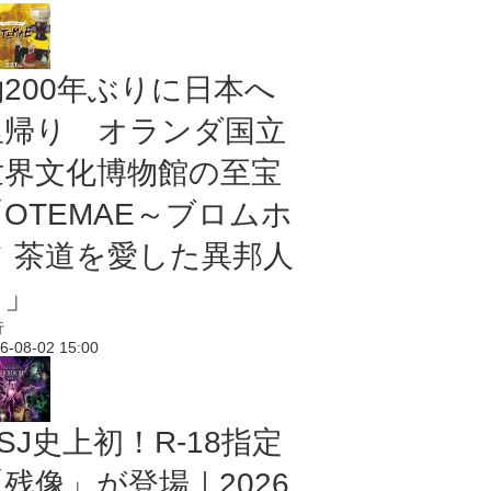
約200年ぶりに日本へ
里帰り オランダ国立
世界文化博物館の至宝
「OTEMAE～ブロムホ
フ 茶道を愛した異邦人
～」
行
6-08-02 15:00
SJ史上初！R-18指定
残像」が登場｜2026