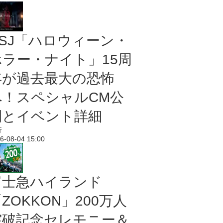
USJ「ハロウィーン・
ホラー・ナイト」15周
年が過去最大の恐怖
へ！スペシャルCM公
開とイベント詳細
行
6-08-04 15:00
富士急ハイランド
ZOKKON」200万人
突破記念セレモニー＆