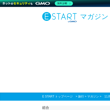
無料診断
マガジン
E START トップページ
>
旅行
>
マガジン
>
11
総合