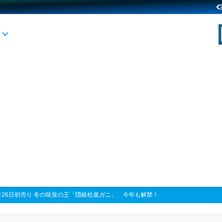
月26日初売り 冬の味覚の王「隠岐松葉ガニ」、今年も解禁！