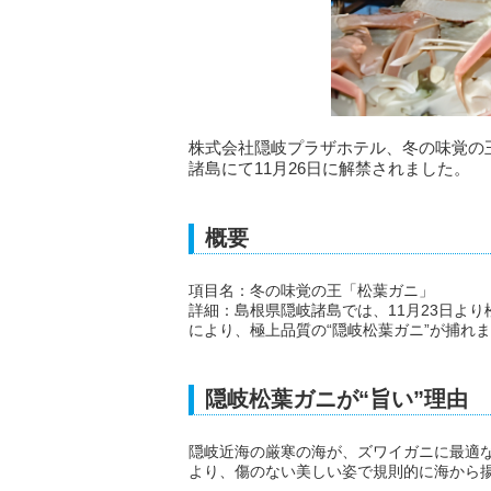
株式会社隠岐プラザホテル、冬の味覚の
諸島にて11月26日に解禁されました。
概要
項目名：冬の味覚の王「松葉ガニ」
詳細：島根県隠岐諸島では、11月23日よ
により、極上品質の“隠岐松葉ガニ”が捕れ
隠岐松葉ガニが“旨い”理由
隠岐近海の厳寒の海が、ズワイガニに最適
より、傷のない美しい姿で規則的に海から