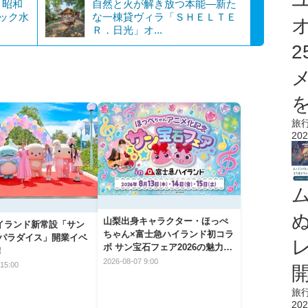
！昭和
自然と火が解き放つ本能―新た
ジック水
な一棟貸ヴィラ「ＳＨＥＬＴＥ
Ｒ．日光」オ...
を
旅
202
山梨出身キャラクター・ほっぺ
イランド新常設「サン
ちゃん×富士急ハイランド初コラ
 パラダイス」開業イベ
ボ サン宝石フェア2026の魅力と
！
楽しみ方
2026-08-07 9:00
15:00
旅
202