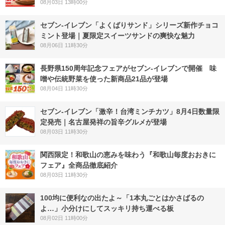
08月03日 13時00分
セブン‐イレブン「よくばりサンド」シリーズ新作チョコ
ミント登場｜夏限定スイーツサンドの爽快な魅力
08月06日 11時30分
長野県150周年記念フェアがセブン-イレブンで開催 味
噌や伝統野菜を使った新商品21品が登場
08月04日 11時30分
セブン-イレブン「激辛！台湾ミンチカツ」8月4日数量限
定発売｜名古屋発祥の旨辛グルメが登場
08月03日 11時30分
関西限定！和歌山の恵みを味わう『和歌山毎度おおきに
フェア』全商品徹底紹介
08月03日 11時30分
100均に便利なの出たよ～「1本丸ごとはかさばるの
よ…」小分けにしてスッキリ持ち運べる板
08月02日 11時00分