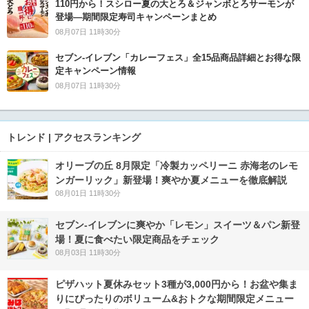
110円から！スシロー夏の大とろ＆ジャンボとろサーモンが
登場―期間限定寿司キャンペーンまとめ
08月07日 11時30分
セブン‐イレブン「カレーフェス」全15品商品詳細とお得な限
定キャンペーン情報
08月07日 11時30分
トレンド | アクセスランキング
オリーブの丘 8月限定「冷製カッペリーニ 赤海老のレモ
ンガーリック」新登場！爽やか夏メニューを徹底解説
08月01日 11時30分
セブン‐イレブンに爽やか「レモン」スイーツ＆パン新登
場！夏に食べたい限定商品をチェック
08月03日 11時30分
ピザハット夏休みセット3種が3,000円から！お盆や集ま
りにぴったりのボリューム&おトクな期間限定メニュー