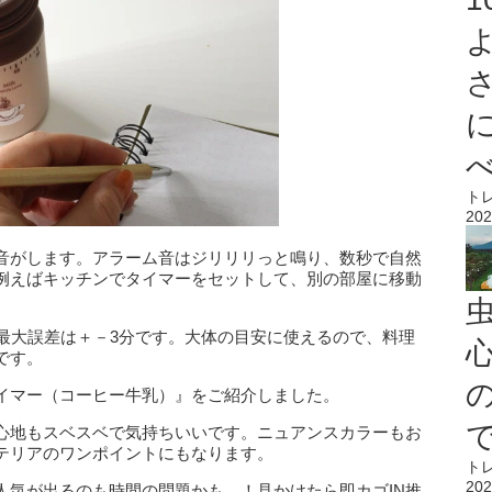
ト
202
音がします。アラーム音はジリリリっと鳴り、数秒で自然
例えばキッチンでタイマーをセットして、別の部屋に移動
、最大誤差は＋－3分です。大体の目安に使えるので、料理
心
です。
イマー（コーヒー牛乳）』をご紹介しました。
心地もスベスベで気持ちいいです。ニュアンスカラーもお
テリアのワンポイントにもなります。
ト
202
人気が出るのも時間の問題かも…！見かけたら即カゴIN推