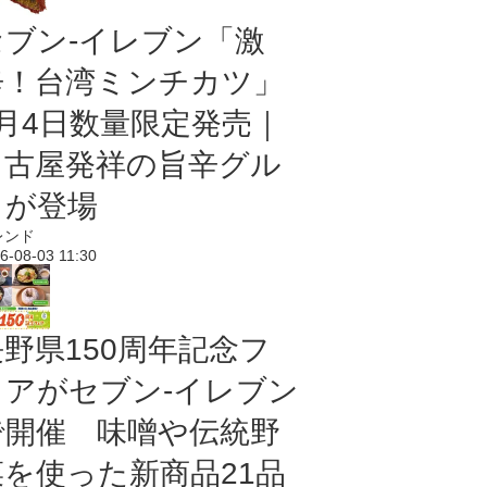
セブン-イレブン「激
辛！台湾ミンチカツ」
8月4日数量限定発売｜
名古屋発祥の旨辛グル
メが登場
レンド
6-08-03 11:30
長野県150周年記念フ
ェアがセブン-イレブン
で開催 味噌や伝統野
菜を使った新商品21品