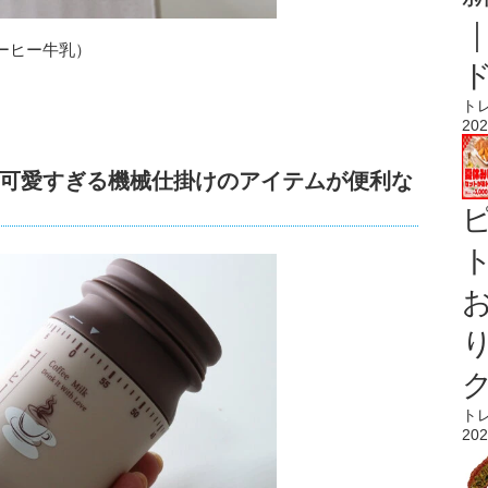
ーヒー牛乳）
ト
202
可愛すぎる機械仕掛けのアイテムが便利な
ト
ト
202