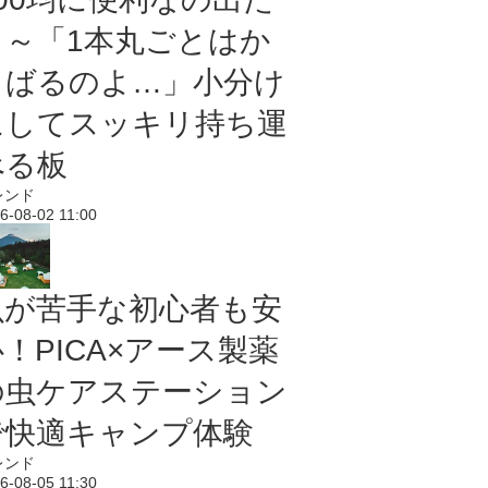
よ～「1本丸ごとはか
さばるのよ…」小分け
にしてスッキリ持ち運
べる板
レンド
6-08-02 11:00
虫が苦手な初心者も安
！PICA×アース製薬
の虫ケアステーション
で快適キャンプ体験
レンド
6-08-05 11:30