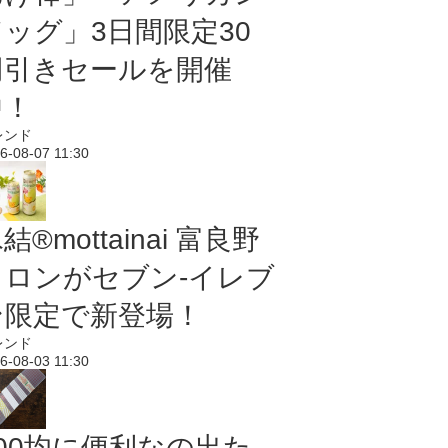
ドッグ」3日間限定30
円引きセールを開催
中！
レンド
6-08-07 11:30
結®mottainai 富良野
メロンがセブン‐イレブ
ン限定で新登場！
レンド
6-08-03 11:30
100均に便利なの出た