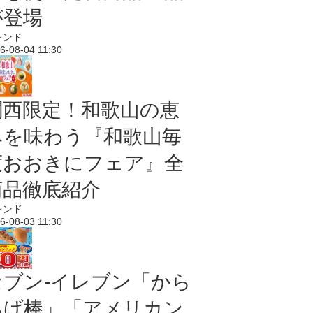
が登場
レンド
6-08-04 11:30
関西限定！和歌山の恵
みを味わう『和歌山毎
度おおきにフェア』全
商品徹底紹介
レンド
6-08-03 11:30
セブン‐イレブン「から
あげ棒」「アメリカン