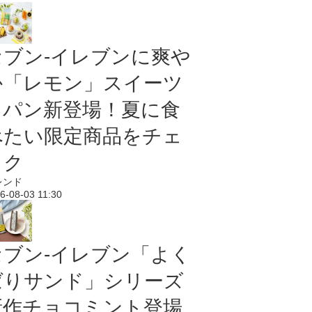
セブン‐イレブンに爽や
か「レモン」スイーツ
＆パン新登場！夏に食
べたい限定商品をチェ
ック
レンド
6-08-03 11:30
セブン‐イレブン「よく
ばりサンド」シリーズ
新作チョコミント登場