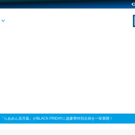
>
「らあめん花月嵐」がBLACK FRIDAYに超豪華特別企画を一挙展開！