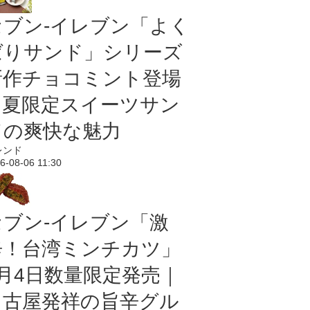
セブン‐イレブン「よく
ばりサンド」シリーズ
新作チョコミント登場
｜夏限定スイーツサン
ドの爽快な魅力
レンド
6-08-06 11:30
セブン-イレブン「激
辛！台湾ミンチカツ」
8月4日数量限定発売｜
名古屋発祥の旨辛グル