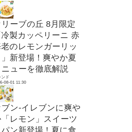
オリーブの丘 8月限定
「冷製カッペリーニ 赤
海老のレモンガーリッ
ク」新登場！爽やか夏
メニューを徹底解説
レンド
6-08-01 11:30
セブン‐イレブンに爽や
か「レモン」スイーツ
＆パン新登場！夏に食