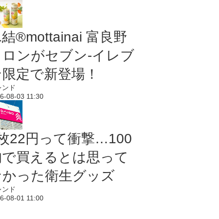
結®mottainai 富良野
メロンがセブン‐イレブ
ン限定で新登場！
レンド
6-08-03 11:30
枚22円って衝撃…100
均で買えるとは思って
なかった衛生グッズ
レンド
6-08-01 11:00