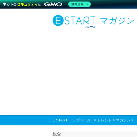
無料診断
マガジン
E START トップページ
>
トレンド
>
マガジン
総合