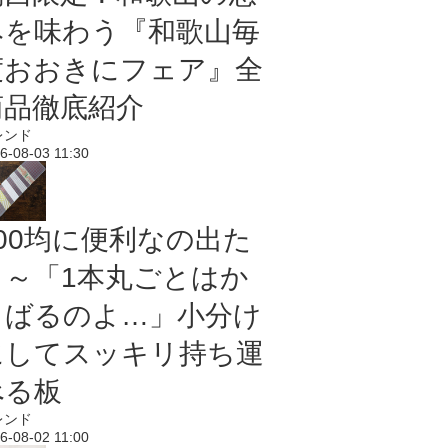
みを味わう『和歌山毎
度おおきにフェア』全
商品徹底紹介
レンド
6-08-03 11:30
100均に便利なの出た
よ～「1本丸ごとはか
さばるのよ…」小分け
にしてスッキリ持ち運
べる板
レンド
6-08-02 11:00