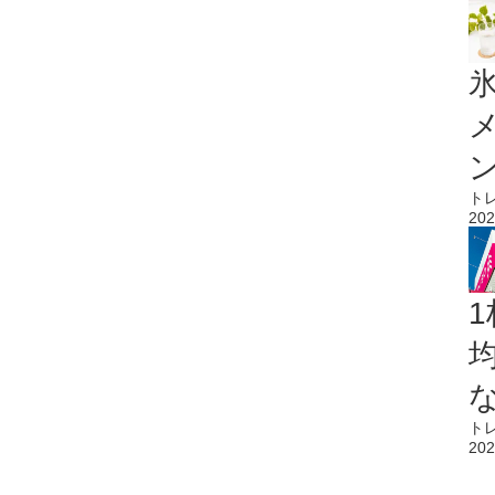
氷
ト
202
1
ト
202