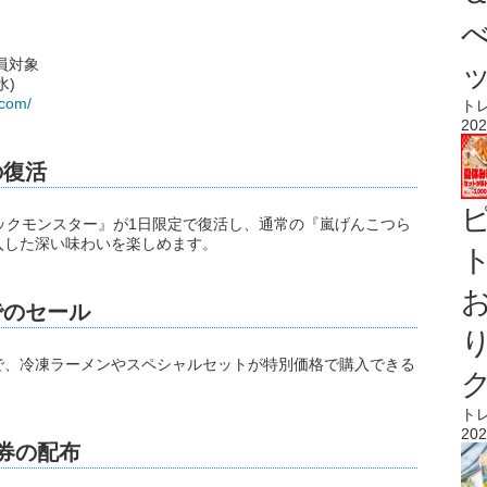
全員対象
水)
.com/
ト
202
の復活
ラックモンスター』が1日限定で復活し、通常の『嵐げんこつら
入した深い味わいを楽しめます。
ト
でのセール
で、冷凍ラーメンやスペシャルセットが特別価格で購入できる
ト
202
ン券の配布