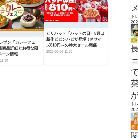
ト
202
ピザハット「ハットの日」8月は
新作ビビンバピザ登場！Mサイ
イレブン「カレーフェ
ズ810円～の特大セール開催
5品商品詳細とお得な限
2026-08-07 11:30
ペーン情報
11:30
ト
202