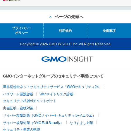
ページの先頭へ
プライバシー
利用規約
免責事項
ポリシー
Copyright © 2026 GMO INSIGHT Inc. All Rights Reserved.
GMOインターネットグループのセキュリティ事業について
世界初総合ネットセキュリティサービス「GMOセキュリティ24」
パスワード漏洩診断
Webサイトリスク診断
セキュリティ相談AIチャットボット
実在証明・盗聴対策
サイバー攻撃対策（GMOサイバーセキュリティ byイエラエ）
サイバー攻撃対策（GMO Flatt Security）
なりすまし対策
セキュリティ事業の軌跡