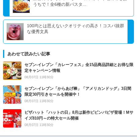
うちで！全6種の新パスタ...
100均とは思えないクオリティの高さ！コスパ抜群
な優秀文具
あわせて読みたい記事
セブン‐イレブン「カレーフェス」全15品商品詳細とお得な限
定キャンペーン情報
08月07日 11時30分
セブン‐イレブン「からあげ棒」「アメリカンドッグ」3日間
限定30円引きセールを開催中！
08月07日 11時30分
ピザハット「ハットの日」8月は新作ビビンバピザ登場！Mサ
イズ810円～の特大セール開催
08月07日 11時30分