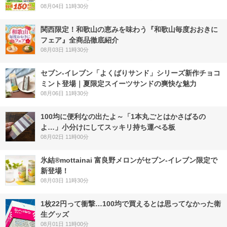
08月04日 11時30分
関西限定！和歌山の恵みを味わう『和歌山毎度おおきに
フェア』全商品徹底紹介
08月03日 11時30分
セブン‐イレブン「よくばりサンド」シリーズ新作チョコ
ミント登場｜夏限定スイーツサンドの爽快な魅力
08月06日 11時30分
100均に便利なの出たよ～「1本丸ごとはかさばるの
よ…」小分けにしてスッキリ持ち運べる板
08月02日 11時00分
氷結®mottainai 富良野メロンがセブン‐イレブン限定で
新登場！
08月03日 11時30分
1枚22円って衝撃…100均で買えるとは思ってなかった衛
生グッズ
08月01日 11時00分