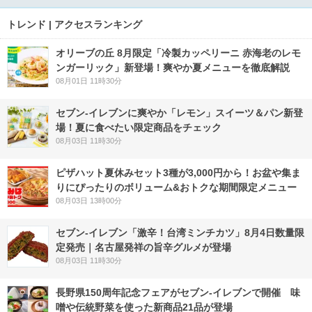
トレンド | アクセスランキング
オリーブの丘 8月限定「冷製カッペリーニ 赤海老のレモ
ンガーリック」新登場！爽やか夏メニューを徹底解説
08月01日 11時30分
セブン‐イレブンに爽やか「レモン」スイーツ＆パン新登
場！夏に食べたい限定商品をチェック
08月03日 11時30分
ピザハット夏休みセット3種が3,000円から！お盆や集ま
りにぴったりのボリューム&おトクな期間限定メニュー
08月03日 13時00分
セブン-イレブン「激辛！台湾ミンチカツ」8月4日数量限
定発売｜名古屋発祥の旨辛グルメが登場
08月03日 11時30分
長野県150周年記念フェアがセブン-イレブンで開催 味
噌や伝統野菜を使った新商品21品が登場