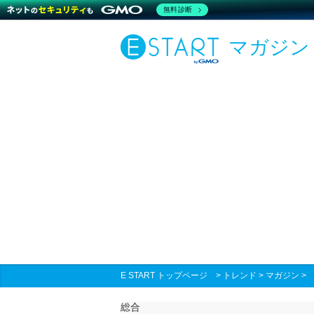
無料診断
マガジン
E START トップページ
>
トレンド
>
マガジン
総合