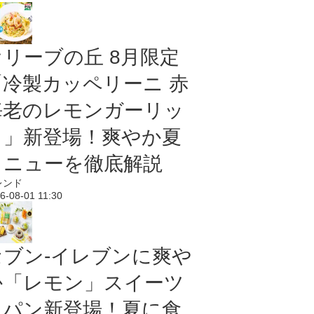
オリーブの丘 8月限定
「冷製カッペリーニ 赤
海老のレモンガーリッ
ク」新登場！爽やか夏
メニューを徹底解説
レンド
6-08-01 11:30
セブン‐イレブンに爽や
か「レモン」スイーツ
＆パン新登場！夏に食