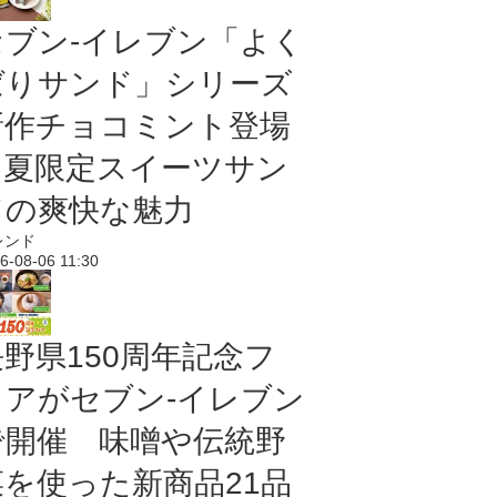
セブン‐イレブン「よく
ばりサンド」シリーズ
新作チョコミント登場
｜夏限定スイーツサン
ドの爽快な魅力
レンド
6-08-06 11:30
長野県150周年記念フ
ェアがセブン-イレブン
で開催 味噌や伝統野
菜を使った新商品21品