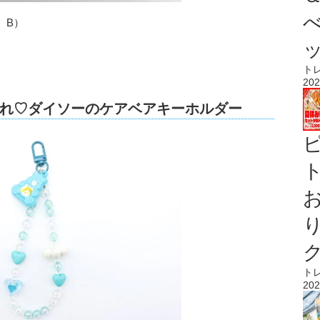
、B）
ト
202
れ♡ダイソーのケアベアキーホルダー
ト
ト
202