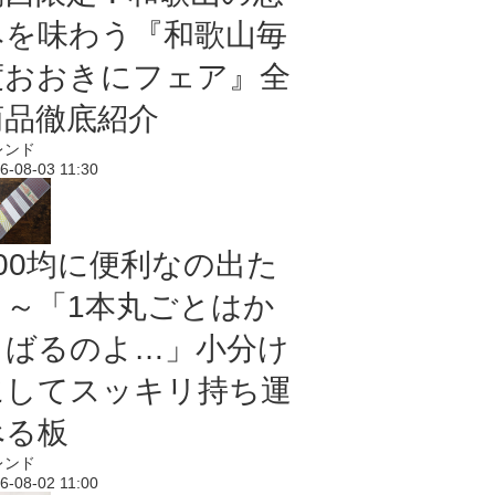
みを味わう『和歌山毎
度おおきにフェア』全
商品徹底紹介
レンド
6-08-03 11:30
100均に便利なの出た
よ～「1本丸ごとはか
さばるのよ…」小分け
にしてスッキリ持ち運
べる板
レンド
6-08-02 11:00