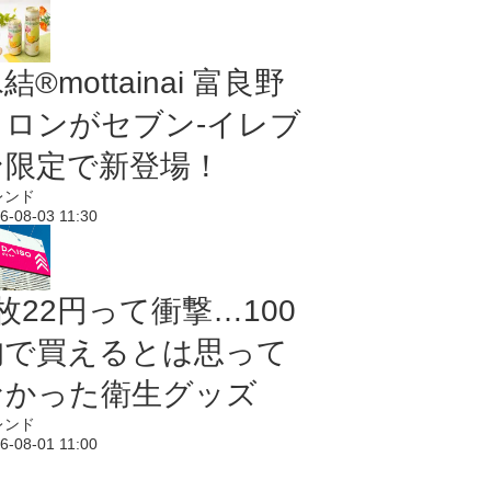
結®mottainai 富良野
メロンがセブン‐イレブ
ン限定で新登場！
レンド
6-08-03 11:30
枚22円って衝撃…100
均で買えるとは思って
なかった衛生グッズ
レンド
6-08-01 11:00