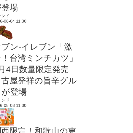
が登場
レンド
6-08-04 11:30
セブン-イレブン「激
辛！台湾ミンチカツ」
8月4日数量限定発売｜
名古屋発祥の旨辛グル
メが登場
レンド
6-08-03 11:30
関西限定！和歌山の恵