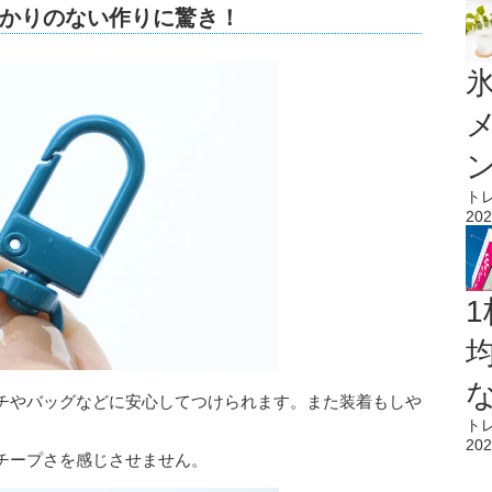
かりのない作りに驚き！
氷
ト
202
1
チやバッグなどに安心してつけられます。また装着もしや
ト
202
チープさを感じさせません。