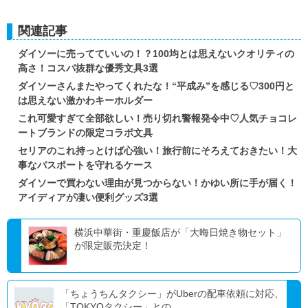
関連記事
ダイソーに売ってていいの！？100均とは思えないクオリティの
高さ！コスパ抜群な優秀文具3選
ダイソーさんまたやってくれたな！“平成み”を感じる♡300円と
は思えない激かわキーホルダー
これ可愛すぎて全部欲しい！売り切れ警報発令中♡人気チョコレ
ートブランドの限定コラボ文具
セリアのこれ持っとけば心強い！旅行前にそろえておきたい！大
事なパスポートを守れるケース
ダイソーで買わない理由が見つからない！かゆい所に手が届く！
アイディアが凄い便利グッズ3選
横浜中華街・重慶飯店が「大晦日焼き物セット」
が限定販売決定！
「ちょうちんタクシー」がUberの配車依頼に対応、
「TOKYOタクシー」との...