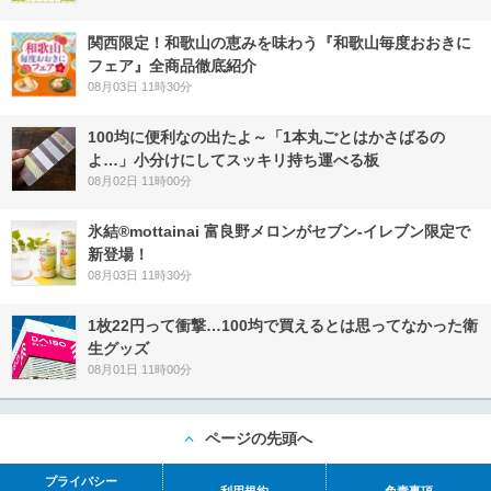
関西限定！和歌山の恵みを味わう『和歌山毎度おおきに
フェア』全商品徹底紹介
08月03日 11時30分
100均に便利なの出たよ～「1本丸ごとはかさばるの
よ…」小分けにしてスッキリ持ち運べる板
08月02日 11時00分
氷結®mottainai 富良野メロンがセブン‐イレブン限定で
新登場！
08月03日 11時30分
1枚22円って衝撃…100均で買えるとは思ってなかった衛
生グッズ
08月01日 11時00分
ページの先頭へ
プライバシー
利用規約
免責事項