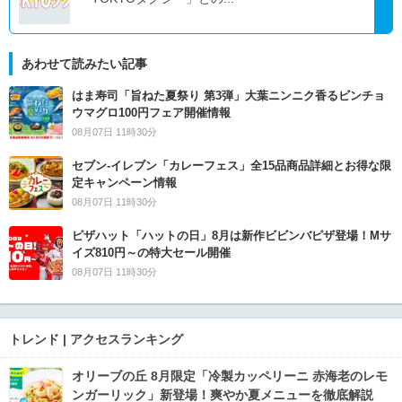
あわせて読みたい記事
はま寿司「旨ねた夏祭り 第3弾」大葉ニンニク香るビンチョ
ウマグロ100円フェア開催情報
08月07日 11時30分
セブン‐イレブン「カレーフェス」全15品商品詳細とお得な限
定キャンペーン情報
08月07日 11時30分
ピザハット「ハットの日」8月は新作ビビンバピザ登場！Mサ
イズ810円～の特大セール開催
08月07日 11時30分
トレンド | アクセスランキング
オリーブの丘 8月限定「冷製カッペリーニ 赤海老のレモ
ンガーリック」新登場！爽やか夏メニューを徹底解説