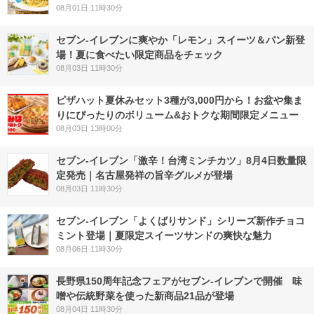
08月01日 11時30分
セブン‐イレブンに爽やか「レモン」スイーツ＆パン新登
場！夏に食べたい限定商品をチェック
08月03日 11時30分
ピザハット夏休みセット3種が3,000円から！お盆や集ま
りにぴったりのボリューム&おトクな期間限定メニュー
08月03日 13時00分
セブン-イレブン「激辛！台湾ミンチカツ」8月4日数量限
定発売｜名古屋発祥の旨辛グルメが登場
08月03日 11時30分
セブン‐イレブン「よくばりサンド」シリーズ新作チョコ
ミント登場｜夏限定スイーツサンドの爽快な魅力
08月06日 11時30分
長野県150周年記念フェアがセブン-イレブンで開催 味
噌や伝統野菜を使った新商品21品が登場
08月04日 11時30分