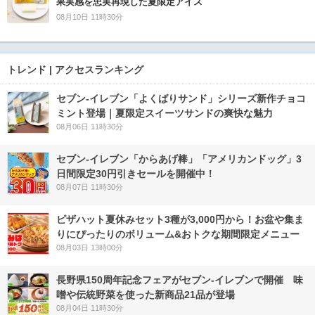
果実感を忠実再現した夏限定アイス
08月10日 11時30分
トレンド | アクセスランキング
セブン‐イレブン「よくばりサンド」シリーズ新作チョコ
ミント登場｜夏限定スイーツサンドの爽快な魅力
08月06日 11時30分
セブン‐イレブン「からあげ棒」「アメリカンドッグ」3
日間限定30円引きセールを開催中！
08月07日 11時30分
ピザハット夏休みセット3種が3,000円から！お盆や集ま
りにぴったりのボリューム&おトクな期間限定メニュー
08月03日 13時00分
長野県150周年記念フェアがセブン-イレブンで開催 味
噌や伝統野菜を使った新商品21品が登場
08月04日 11時30分