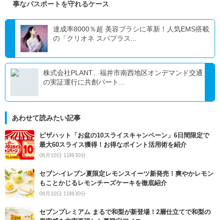
事なパスポートを守れるケース
達成率8000％超 美容ブラシに革新！人気EMS搭載
の「クリオネ スパプラス...
株式会社PLANT、福井市南西地区オンデマンド交通
の実証運行に共創パート...
あわせて読みたい記事
ピザハット「お盆の10スライスキャンペーン」6日間限定で
最大60スライス獲得！お得なポイント活用術を紹介
08月10日 11時30分
セブン‐イレブン夏限定レモンスイーツ新発売！爽やかレモン
もことかじるレモンチーズケーキを徹底紹介
08月10日 11時30分
セブンプレミアム まるで和梨が新登場！2層仕立てで和梨の