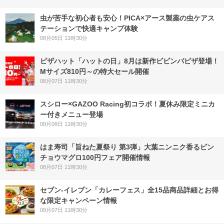
虫が苦手な初心者も安心！PICA×アース製薬の虫ケアス
テーションで快適キャンプ体験
08月05日 11時30分
ピザハット「ハットの日」8月は新作ビビンバピザ登場！
Mサイズ810円～の特大セール開催
08月07日 11時30分
スシロー×GAZOO Racing初コラボ！夏休み限定ミニカ
ー付きメニュー登場
08月08日 11時30分
はま寿司「旨ねた夏祭り 第3弾」大葉ニンニク香るビン
チョウマグロ100円フェア開催情報
08月07日 11時30分
セブン‐イレブン「カレーフェス」全15品商品詳細とお得
な限定キャンペーン情報
08月07日 11時30分