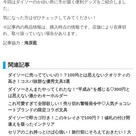
今回はダイソーのかゆい所に手が届く便利グッズをご紹介しまし
た。
気になった方はぜひチェックしてみてください！
※記事内の商品情報は、購入時点の情報です。店舗により在庫切
れ、取り扱っていない場合があります。
記事協力：
海原藍
関連記事
ダイソーに売ってていいの！？100均とは思えないクオリティの
高さ！コスパ抜群な優秀文具3選
ダイソーさんまたやってくれたな！“平成み”を感じる♡300円と
は思えない激かわキーホルダー
これ可愛すぎて全部欲しい！売り切れ警報発令中♡人気チョコレ
ートブランドの限定コラボ文具
ダイソーで即カゴ行き！このキレイさで100円？！値札の付け間
違えを疑ったインテリア
セリアのこれ持っとけば心強い！旅行前にそろえておきたい！大