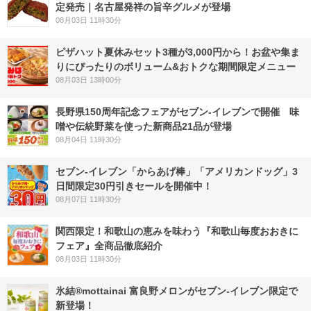
定発売｜名古屋発祥の旨辛グルメが登場
08月03日 11時30分
ピザハット夏休みセット3種が3,000円から！お盆や集ま
りにぴったりのボリューム&おトクな期間限定メニュー
08月03日 13時00分
長野県150周年記念フェアがセブン-イレブンで開催 味
噌や伝統野菜を使った新商品21品が登場
08月04日 11時30分
セブン‐イレブン「からあげ棒」「アメリカンドッグ」3
日間限定30円引きセールを開催中！
08月07日 11時30分
関西限定！和歌山の恵みを味わう『和歌山毎度おおきに
フェア』全商品徹底紹介
08月03日 11時30分
氷結®mottainai 富良野メロンがセブン‐イレブン限定で
新登場！