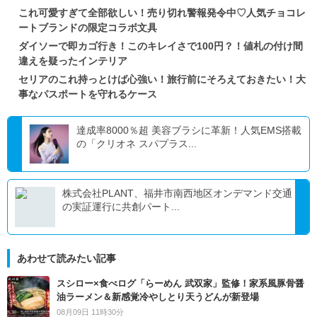
これ可愛すぎて全部欲しい！売り切れ警報発令中♡人気チョコレ
ートブランドの限定コラボ文具
ダイソーで即カゴ行き！このキレイさで100円？！値札の付け間
違えを疑ったインテリア
セリアのこれ持っとけば心強い！旅行前にそろえておきたい！大
事なパスポートを守れるケース
達成率8000％超 美容ブラシに革新！人気EMS搭載
の「クリオネ スパプラス...
株式会社PLANT、福井市南西地区オンデマンド交通
の実証運行に共創パート...
あわせて読みたい記事
スシロー×食べログ「らーめん 武双家」監修！家系風豚骨醤
油ラーメン＆新感覚冷やしとり天うどんが新登場
08月09日 11時30分