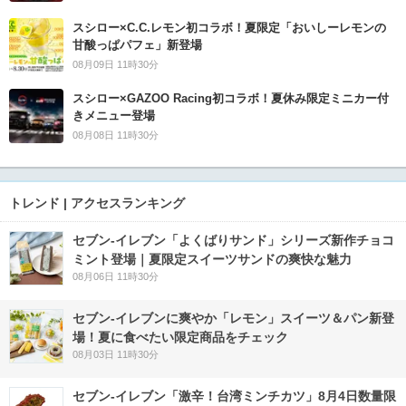
スシロー×C.C.レモン初コラボ！夏限定「おいしーレモンの
甘酸っぱパフェ」新登場
08月09日 11時30分
スシロー×GAZOO Racing初コラボ！夏休み限定ミニカー付
きメニュー登場
08月08日 11時30分
トレンド | アクセスランキング
セブン‐イレブン「よくばりサンド」シリーズ新作チョコ
ミント登場｜夏限定スイーツサンドの爽快な魅力
08月06日 11時30分
セブン‐イレブンに爽やか「レモン」スイーツ＆パン新登
場！夏に食べたい限定商品をチェック
08月03日 11時30分
セブン-イレブン「激辛！台湾ミンチカツ」8月4日数量限