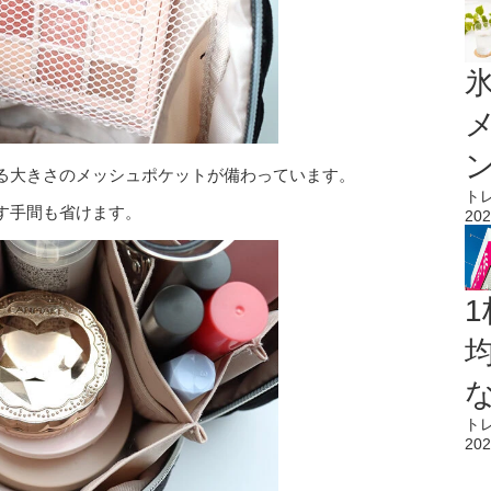
氷
る大きさのメッシュポケットが備わっています。
ト
す手間も省けます。
202
1
ト
202