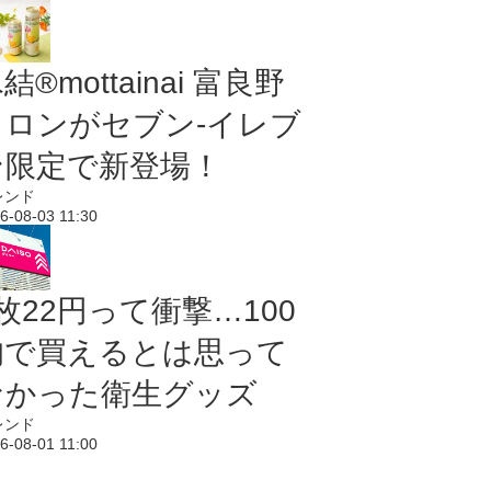
結®mottainai 富良野
メロンがセブン‐イレブ
ン限定で新登場！
レンド
6-08-03 11:30
枚22円って衝撃…100
均で買えるとは思って
なかった衛生グッズ
レンド
6-08-01 11:00