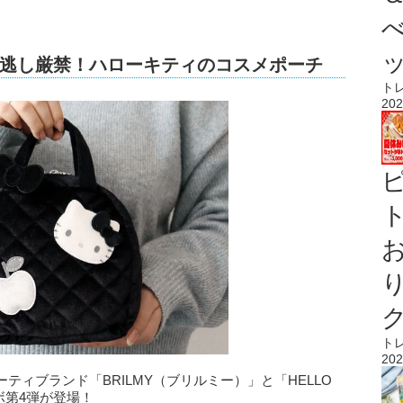
逃し厳禁！ハローキティのコスメポーチ
ト
202
ト
ト
202
ィブランド「BRILMY（ブリルミー）」と「HELLO
ボ第4弾が登場！