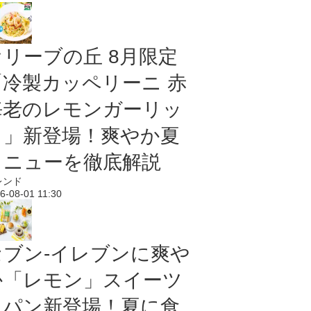
オリーブの丘 8月限定
「冷製カッペリーニ 赤
海老のレモンガーリッ
ク」新登場！爽やか夏
メニューを徹底解説
レンド
6-08-01 11:30
セブン‐イレブンに爽や
か「レモン」スイーツ
＆パン新登場！夏に食