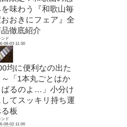
みを味わう『和歌山毎
度おおきにフェア』全
商品徹底紹介
レンド
6-08-03 11:30
100均に便利なの出た
よ～「1本丸ごとはか
さばるのよ…」小分け
にしてスッキリ持ち運
べる板
レンド
6-08-02 11:00