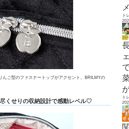
ト
202
んご型のファスナートップがアクセント。BRILMYの
。
ト
尽くせりの収納設計で感動レベル♡
202