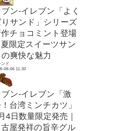
セブン‐イレブン「よく
ばりサンド」シリーズ
新作チョコミント登場
｜夏限定スイーツサン
ドの爽快な魅力
レンド
6-08-06 11:30
セブン-イレブン「激
辛！台湾ミンチカツ」
8月4日数量限定発売｜
名古屋発祥の旨辛グル