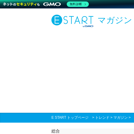
無料診断
マガジン
E START トップページ
>
トレンド
>
マガジン
総合