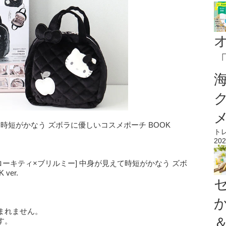
身が見えて時短がかなう ズボラに優しいコスメポーチ BOOK
ト
202
MY [ハローキティ×ブリルミー] 中身が見えて時短がかなう ズボ
ver.
まれません。
す。