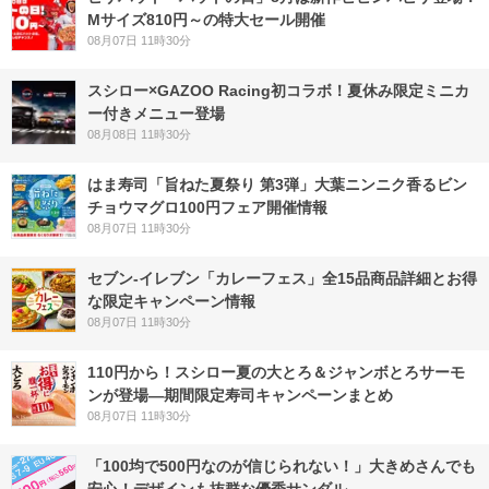
Mサイズ810円～の特大セール開催
08月07日 11時30分
スシロー×GAZOO Racing初コラボ！夏休み限定ミニカ
ー付きメニュー登場
08月08日 11時30分
はま寿司「旨ねた夏祭り 第3弾」大葉ニンニク香るビン
チョウマグロ100円フェア開催情報
08月07日 11時30分
セブン‐イレブン「カレーフェス」全15品商品詳細とお得
な限定キャンペーン情報
08月07日 11時30分
110円から！スシロー夏の大とろ＆ジャンボとろサーモ
ンが登場―期間限定寿司キャンペーンまとめ
08月07日 11時30分
「100均で500円なのが信じられない！」大きめさんでも
安心！デザインも抜群な優秀サンダル