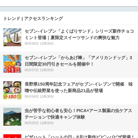
トレンド | アクセスランキング
セブン‐イレブン「よくばりサンド」シリーズ新作チョコ
ミント登場｜夏限定スイーツサンドの爽快な魅力
08月06日 11時30分
セブン‐イレブン「からあげ棒」「アメリカンドッグ」3
日間限定30円引きセールを開催中！
08月07日 11時30分
長野県150周年記念フェアがセブン-イレブンで開催 味
噌や伝統野菜を使った新商品21品が登場
08月04日 11時30分
虫が苦手な初心者も安心！PICA×アース製薬の虫ケアス
テーションで快適キャンプ体験
08月05日 11時30分
ピザハット「ハットの日」8月は新作ビビンバピザ登場！