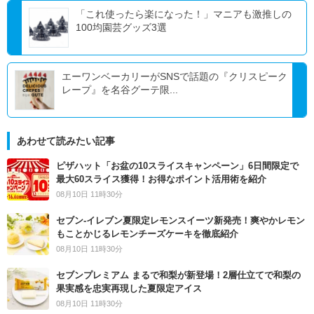
「これ使ったら楽になった！」マニアも激推しの
100均園芸グッズ3選
エーワンベーカリーがSNSで話題の『クリスピーク
レープ』を名谷グーテ限...
あわせて読みたい記事
ピザハット「お盆の10スライスキャンペーン」6日間限定で
最大60スライス獲得！お得なポイント活用術を紹介
08月10日 11時30分
セブン‐イレブン夏限定レモンスイーツ新発売！爽やかレモン
もことかじるレモンチーズケーキを徹底紹介
08月10日 11時30分
セブンプレミアム まるで和梨が新登場！2層仕立てで和梨の
果実感を忠実再現した夏限定アイス
08月10日 11時30分