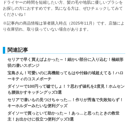
ドライヤーの時間を短縮したい方、髪の毛や地肌に優しいブラシを
お探しの方におすすめです。気になる方は、ぜひチェックしてみて
くださいね！
※記事内の商品情報は筆者購入時点（2025年11月）です。店舗によ
り在庫切れ、取り扱っていない場合があります。
関連記事
セリアで早く買えばよかった～！細かい部分に入り込む！極細形
状の凄いスポンジ
宝島さん！可愛いのに高機能ってもはや付録の域超えてる！ハロ
ーキティのコスメポーチ
ダイソーで100円って嘘でしょ！？思わず値札を2度見！ホムセン
も腰抜かすキッチングッズ3選
セリアで凄いもの見つけちゃった…！作りが秀逸で失敗知らず！
キーホルダーみたいな便利グッズ
ダイソーで買っといて助かった～！あっ…と思ったときの救世
主！お出かけに役立つ便利グッズ3選