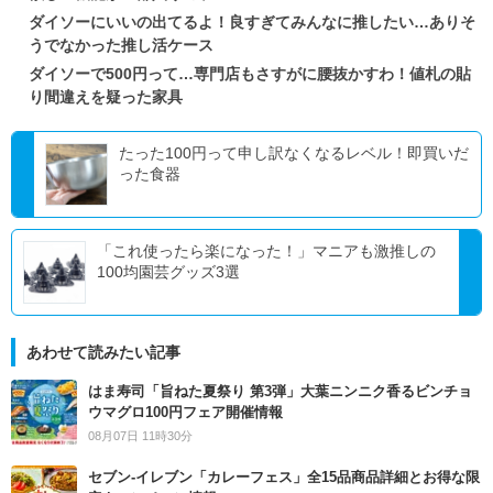
ダイソーにいいの出てるよ！良すぎてみんなに推したい…ありそ
うでなかった推し活ケース
ダイソーで500円って…専門店もさすがに腰抜かすわ！値札の貼
り間違えを疑った家具
たった100円って申し訳なくなるレベル！即買いだ
った食器
「これ使ったら楽になった！」マニアも激推しの
100均園芸グッズ3選
あわせて読みたい記事
はま寿司「旨ねた夏祭り 第3弾」大葉ニンニク香るビンチョ
ウマグロ100円フェア開催情報
08月07日 11時30分
セブン‐イレブン「カレーフェス」全15品商品詳細とお得な限