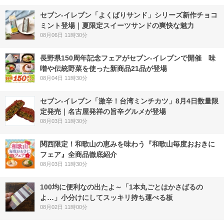
セブン‐イレブン「よくばりサンド」シリーズ新作チョコ
ミント登場｜夏限定スイーツサンドの爽快な魅力
08月06日 11時30分
長野県150周年記念フェアがセブン-イレブンで開催 味
噌や伝統野菜を使った新商品21品が登場
08月04日 11時30分
セブン-イレブン「激辛！台湾ミンチカツ」8月4日数量限
定発売｜名古屋発祥の旨辛グルメが登場
08月03日 11時30分
関西限定！和歌山の恵みを味わう『和歌山毎度おおきに
フェア』全商品徹底紹介
08月03日 11時30分
100均に便利なの出たよ～「1本丸ごとはかさばるの
よ…」小分けにしてスッキリ持ち運べる板
08月02日 11時00分