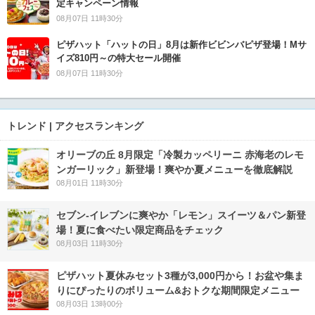
定キャンペーン情報
08月07日 11時30分
ピザハット「ハットの日」8月は新作ビビンバピザ登場！Mサ
イズ810円～の特大セール開催
08月07日 11時30分
トレンド | アクセスランキング
オリーブの丘 8月限定「冷製カッペリーニ 赤海老のレモ
ンガーリック」新登場！爽やか夏メニューを徹底解説
08月01日 11時30分
セブン‐イレブンに爽やか「レモン」スイーツ＆パン新登
場！夏に食べたい限定商品をチェック
08月03日 11時30分
ピザハット夏休みセット3種が3,000円から！お盆や集ま
りにぴったりのボリューム&おトクな期間限定メニュー
08月03日 13時00分